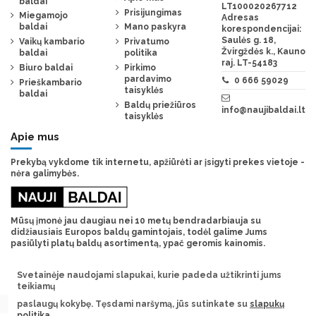
baldai
LT100020267712
Prisijungimas
Miegamojo
Adresas
baldai
Mano paskyra
korespondencijai:
Saulės g. 18,
Vaikų kambario
Privatumo
Žvirgždės k., Kauno
baldai
politika
raj. LT-54183
Biuro baldai
Pirkimo
pardavimo
0 666 59029
Prieškambario
taisyklės
baldai
Baldų priežiūros
info@naujibaldai.lt
taisyklės
Apie mus
Prekybą vykdome tik internetu, apžiūrėti ar įsigyti prekes vietoje -
nėra galimybės.
Mūsų įmonė jau daugiau nei 10 metų bendradarbiauja su
didžiausiais Europos baldų gamintojais, todėl galime Jums
pasiūlyti platų baldų asortimentą, ypač geromis kainomis.
Svetainėje naudojami slapukai, kurie padeda užtikrinti jums
teikiamų
paslaugų kokybę. Tęsdami naršymą, jūs sutinkate su
slapukų
politika
.