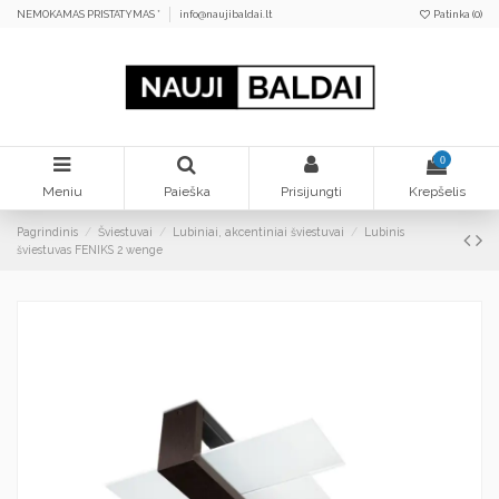
NEMOKAMAS PRISTATYMAS *
info@naujibaldai.lt
Patinka (
0
)
0
Meniu
Paieška
Prisijungti
Krepšelis
Pagrindinis
Šviestuvai
Lubiniai, akcentiniai šviestuvai
Lubinis
šviestuvas FENIKS 2 wenge