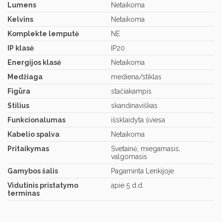
Lumens
Netaikoma
Kelvins
Netaikoma
Komplekte lemputė
NE
IP klasė
IP20
Energijos klasė
Netaikoma
Medžiaga
mediena/stiklas
Figūra
stačiakampis
Stilius
skandinaviškas
Funkcionalumas
išsklaidyta šviesa
Kabelio spalva
Netaikoma
Pritaikymas
Svetainė, miegamasis,
valgomasis
Gamybos šalis
Pagaminta Lenkijoje
Vidutinis pristatymo
apie 5 d.d.
terminas