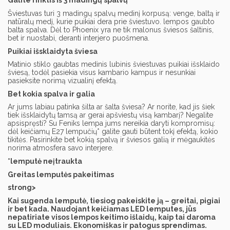
Galite rinktis iš 3 madingų spalvų
Šviestuvas turi 3 madingų spalvų medinį korpusą: venge, baltą ir
natūralų medį, kurie puikiai dera prie šviestuvo. lempos gaubto
balta spalva. Dėl to Phoenix yra ne tik malonus šviesos šaltinis,
bet ir nuostabi, deranti interjero puošmena.
Puikiai išsklaidyta šviesa
Matinio stiklo gaubtas medinis lubinis šviestuvas puikiai išsklaido
šviesą, todėl pasiekia visus kambario kampus ir nesunkiai
pasieksite norimą vizualinį efektą.
Bet kokia spalva ir galia
Ar jums labiau patinka šilta ar šalta šviesa? Ar norite, kad jis šiek
tiek išsklaidytų tamsą ar gerai apšviestų visą kambarį? Negalite
apsispręsti? Su Feniks lempa jums nereikia daryti kompromisų:
dėl keičiamų E27 lempučių* galite gauti būtent tokį efektą, kokio
tikitės. Pasirinkite bet kokią spalvą ir šviesos galią ir mėgaukitės
norima atmosfera savo interjere.
*lemputė neįtraukta
Greitas lemputės pakeitimas
strong>
Kai sugenda lemputė, tiesiog pakeiskite ją – greitai, pigiai
ir bet kada. Naudojant keičiamas LED lemputes, jūs
nepatiriate visos lempos keitimo išlaidų, kaip tai daroma
su LED moduliais. Ekonomiškas ir patogus sprendimas.