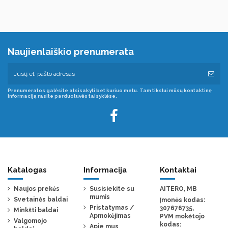
Naujienlaiškio prenumerata
Prenumeratos galėsite atsisakyti bet kuriuo metu. Tam tikslui mūsų kontaktinę
informaciją rasite parduotuvės taisyklėse.
Katalogas
Informacija
Kontaktai
Naujos prekės
Susisiekite su
AITERO, MB
mumis
Svetainės baldai
Įmonės kodas:
Pristatymas /
307676735,
Minkšti baldai
Apmokėjimas
PVM mokėtojo
Valgomojo
kodas:
Apie mus