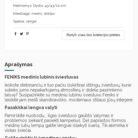
Matmenys: Dydis: 43/43/12 cm
Medžiaga: medis, stiklas
Spalva: venge
Rodyti visas šios kolekcijos prekes
Aprašymas
FENIKS medinis lubinis šviestuvas
Ieškote stebinančių ir tuo pačiu išskirtinai stilingų šviestuvų, kurie
suteiks jums nepakartojamą atmosferą ir didelę pasirinkimo
laisvę? Susipažinkite su mediniu lubiniu šviestuvu Feniks ir
leiskite jam įnešti skandinaviško, modernaus stiliaus jūsų interjere.
Pasakiškai lengva valyti
Pamirškite nuobodų , ilgas šviestuvo gaubto valymas ir
problemos siekiant pasiekti kampelius. Dėl paprastos formos
medinę lubų lempą galite lengvai išlaikyti švarią. Tik akimirka ir
viskas šviečia.