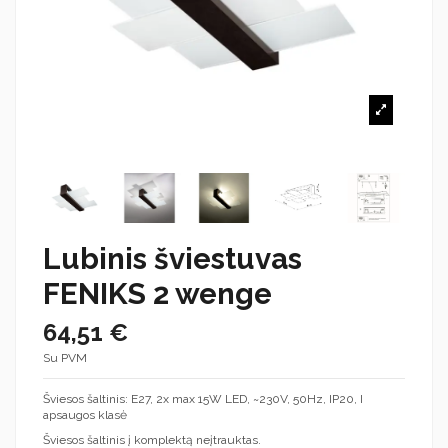
Lubinis šviestuvas
FENIKS 2 wenge
64,51 €
Su PVM
Šviesos šaltinis: E27, 2x max 15W LED, ~230V, 50Hz, IP20, I
apsaugos klasė
Šviesos šaltinis į komplektą neįtrauktas.