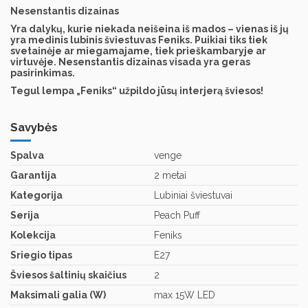
Nesenstantis dizainas
Yra dalykų, kurie niekada neišeina iš mados – vienas iš jų
yra medinis lubinis šviestuvas Feniks. Puikiai tiks tiek
svetainėje ar miegamajame, tiek prieškambaryje ar
virtuvėje. Nesenstantis dizainas visada yra geras
pasirinkimas.
Tegul lempa „Feniks“ užpildo jūsų interjerą šviesos!
Savybės
Spalva
venge
Garantija
2 metai
Kategorija
Lubiniai šviestuvai
Serija
Peach Puff
Kolekcija
Feniks
Sriegio tipas
E27
Šviesos šaltinių skaičius
2
Maksimali galia (W)
max 15W LED