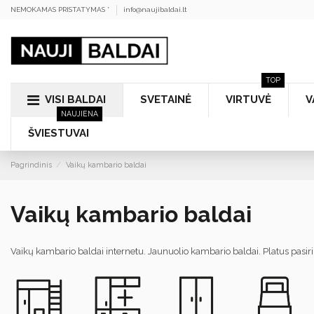
NEMOKAMAS PRISTATYMAS *
info@naujibaldai.lt
TOP
VISI BALDAI
SVETAINĖ
VIRTUVĖ
V
NAUJIENA
ŠVIESTUVAI
Pagrindinis
Vaikų kambario baldai
Vaikų kambario baldai
Vaikų kambario baldai internetu. Jaunuolio kambario baldai. Platus pasir