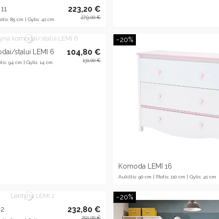
223,20 €
 11
279,00 €
otis: 85 cm | Gylis: 41 cm
−20%
104,80 €
dai/stalui LEMI 6
131,00 €
tis: 94 cm | Gylis: 14 cm
Komoda LEMI 16
Aukštis: 90 cm | Plotis: 110 cm | Gylis: 41 cm
−20%
232,80 €
 2
291,00 €