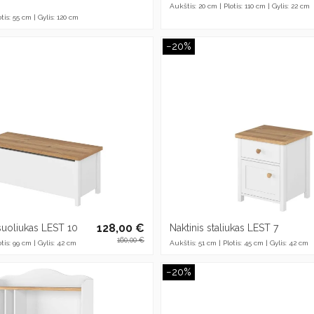
Aukštis: 20 cm | Plotis: 110 cm | Gylis: 22 cm
tis: 55 cm | Gylis: 120 cm
−20%
128,00 €
suoliukas LEST 10
Naktinis staliukas LEST 7
160,00 €
tis: 99 cm | Gylis: 42 cm
Aukštis: 51 cm | Plotis: 45 cm | Gylis: 42 cm
−20%