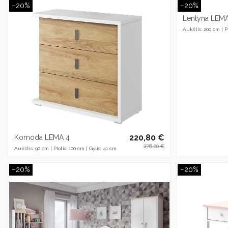
−20%
−20%
Lentyna LEM
Aukštis: 200 cm | Pl
220,80 €
Komoda LEMA 4
276,00 €
Aukštis: 90 cm | Plotis: 100 cm | Gylis: 41 cm
−20%
−20%