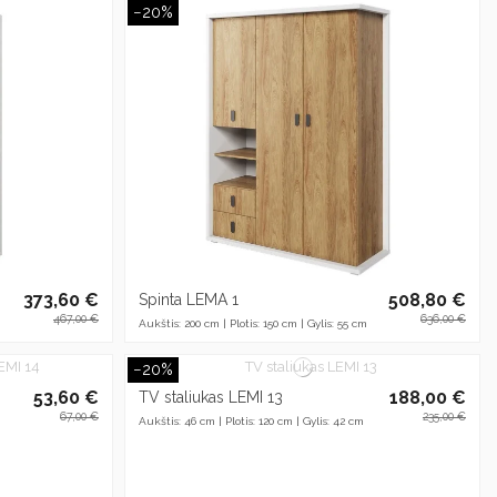
−20%
373,60 €
508,80 €
Spinta LEMA 1
467,00 €
636,00 €
Aukštis: 200 cm | Plotis: 150 cm | Gylis: 55 cm
−20%
53,60 €
188,00 €
TV staliukas LEMI 13
67,00 €
235,00 €
Aukštis: 46 cm | Plotis: 120 cm | Gylis: 42 cm