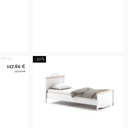
−20%
117,60 €
147,00 €