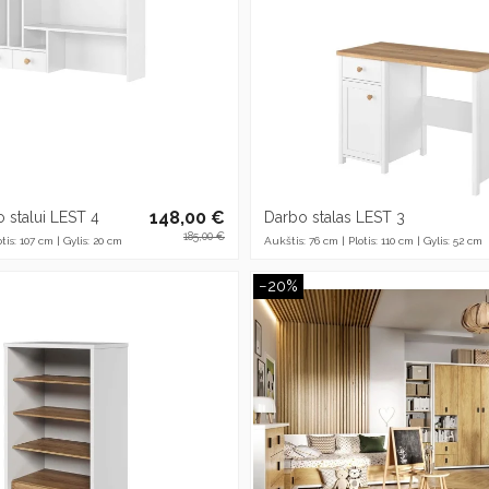
148,00 €
 stalui LEST 4
Darbo stalas LEST 3
185,00 €
tis: 107 cm | Gylis: 20 cm
Aukštis: 76 cm | Plotis: 110 cm | Gylis: 52 cm
−20%