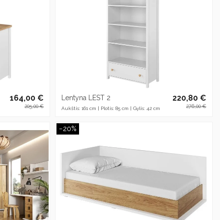
164,00 €
220,80 €
Lentyna LEST 2
205,00 €
276,00 €
Aukštis: 161 cm | Plotis: 85 cm | Gylis: 42 cm
−20%