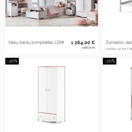
1 264,00 €
Vaikų baldų komplektas LEMI
Žurnalinis sta
1 580,00 €
Aukštis: 47 cm | Plo
−20%
−20%