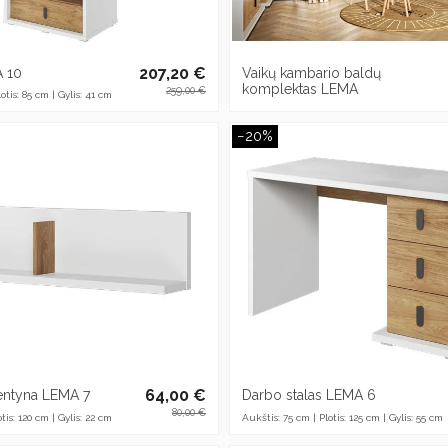
207,20 €
 10
Vaikų kambario baldų
komplektas LEMA
259,00 €
otis: 85 cm | Gylis: 41 cm
−20%
64,00 €
entyna LEMA 7
Darbo stalas LEMA 6
80,00 €
tis: 120 cm | Gylis: 22 cm
Aukštis: 75 cm | Plotis: 125 cm | Gylis: 55 cm