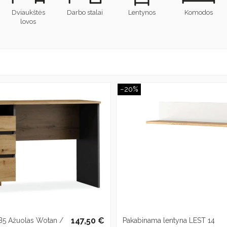
Dviaukštės
Darbo stalai
Lentynos
Komodos
lovos
−20%
147,50 €
 B5 Ažuolas Wotan /
Pakabinama lentyna LEST 14