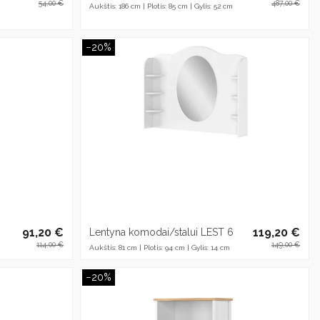
54,00 €
487,00 €
Aukštis: 186 cm | Plotis: 85 cm | Gylis: 52 cm
−20%
91,20 €
119,20 €
Lentyna komodai/stalui LEST 6
114,00 €
149,00 €
Aukštis: 81 cm | Plotis: 94 cm | Gylis: 14 cm
−20%