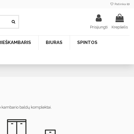
Patinka (
0
)
Prisijungti
Krepšelis
RIEŠKAMBARIS
BIURAS
SPINTOS
lio kambario baldų komplektai.