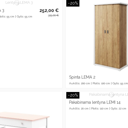
−20%
252,00 €
A 3
315,00 €
otis: 55 cm | Gylis: 55 cm
Spinta LEMA 2
Aukštis: 200 cm | Plotis: 100 cm | Gylis: 55 cm
−20%
Pakabinama lentyna LEMI 14
Aukštis: 20 cm | Plotis: 110 cm | Gylis: 22 cm