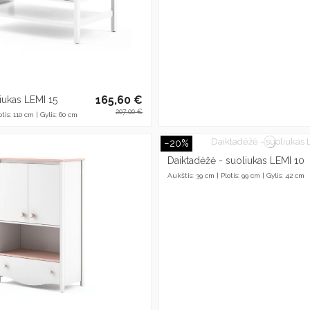
165,60 €
liukas LEMI 15
207,00 €
tis: 110 cm | Gylis: 60 cm
−20%
Daiktadėžė - suoliukas LEMI 10
Aukštis: 39 cm | Plotis: 99 cm | Gylis: 42 cm