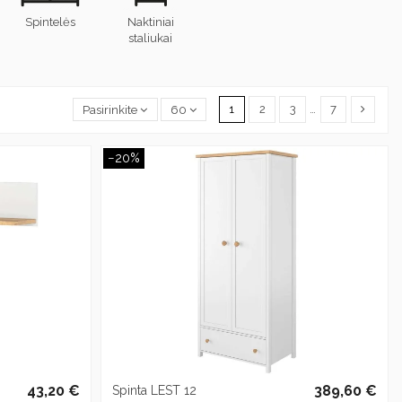
Spintelės
Naktiniai
staliukai
1
2
3
…
7
Pasirinkite
60
−20%
43,20 €
389,60 €
Spinta LEST 12