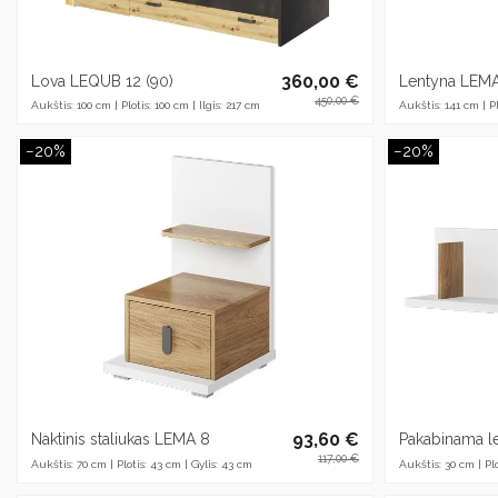
360,00 €
Lova LEQUB 12 (90)
Lentyna LEMA
450,00 €
Aukštis: 100 cm | Plotis: 100 cm | Ilgis: 217 cm
Aukštis: 141 cm | Pl
−20%
−20%
93,60 €
Naktinis staliukas LEMA 8
Pakabinama l
117,00 €
Aukštis: 70 cm | Plotis: 43 cm | Gylis: 43 cm
Aukštis: 30 cm | Plo