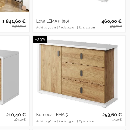
1 841,60 €
460,00 €
Lova LEMA 9 (90)
2 302,00 €
575,00 €
Aukštis: 70 cm | Plotis: 102 cm | Ilgis: 212 cm
−20%
210,40 €
253,60 €
Komoda LEMA 5
263,00 €
317,00 €
Aukštis: 90 cm | Plotis: 135 cm | Gylis: 41 cm