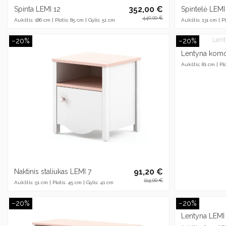
352,00 €
Spinta LEMI 12
Spintelė LEMI
440,00 €
Aukštis: 186 cm | Plotis: 85 cm | Gylis: 51 cm
Aukštis: 131 cm | Pl
−20%
−20%
Lentyna komo
Aukštis: 81 cm | Plo
91,20 €
Naktinis staliukas LEMI 7
114,00 €
Aukštis: 51 cm | Plotis: 45 cm | Gylis: 41 cm
−20%
−20%
Lentyna LEMI