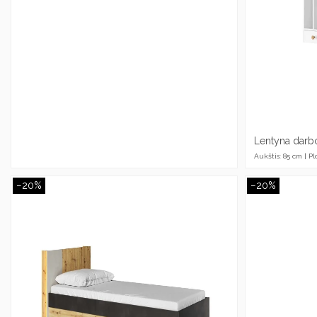
Lentyna darbo
Aukštis: 85 cm | Plo
−20%
−20%