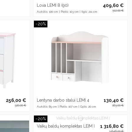
409,60 €
Lova LEMI 8 (90)
512,00 €
Aukštis: 100 cm | Plotis: 103 cm | Ilgis: 211 cm
−20%
256,00 €
130,40 €
Lentyna darbo stalui LEMI 4
320,00 €
163,00 €
Aukštis: 85 cm | Plotis: 107 cm | Gylis: 20 cm
−20%
1 316,80 €
Vaikų baldų komplektas LEIM I
1 646,00 €