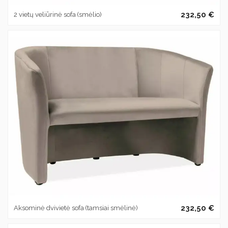
232,50 €
2 vietų veliūrinė sofa (smėlio)
232,50 €
Aksominė dvivietė sofa (tamsiai smėlinė)