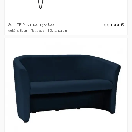
440,00 €
Sofa ZE Pilka aud.137/Juoda
Aukštis: 81 cm | Plotis: 90 cm | Gylis: 141 cm