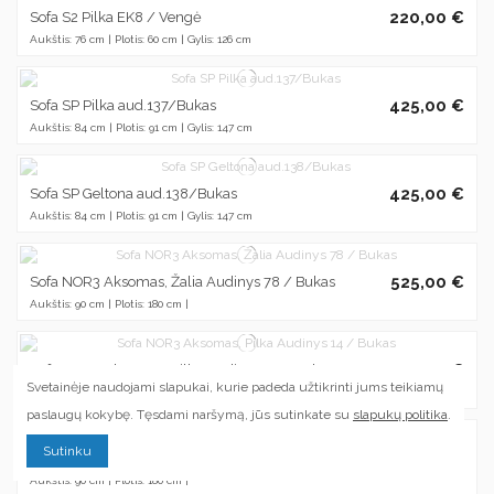
220,00 €
Sofa S2 Pilka EK8 / Vengė
Aukštis: 76 cm | Plotis: 60 cm | Gylis: 126 cm
425,00 €
Sofa SP Pilka aud.137/Bukas
Aukštis: 84 cm | Plotis: 91 cm | Gylis: 147 cm
425,00 €
Sofa SP Geltona aud.138/Bukas
Aukštis: 84 cm | Plotis: 91 cm | Gylis: 147 cm
525,00 €
Sofa NOR3 Aksomas, Žalia Audinys 78 / Bukas
Aukštis: 90 cm | Plotis: 180 cm |
525,00 €
Sofa NOR3 Aksomas, Pilka Audinys 14 / Bukas
Svetainėje naudojami slapukai, kurie padeda užtikrinti jums teikiamų
Aukštis: 90 cm | Plotis: 180 cm |
paslaugų kokybę. Tęsdami naršymą, jūs sutinkate su
slapukų politika
.
Sutinku
525,00 €
Sofa NOR3 Aksomas, Audinys 86 / Bukas
Aukštis: 90 cm | Plotis: 180 cm |