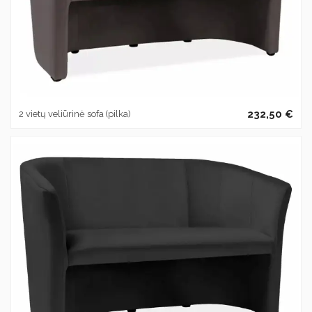
232,50 €
2 vietų veliūrinė sofa (pilka)