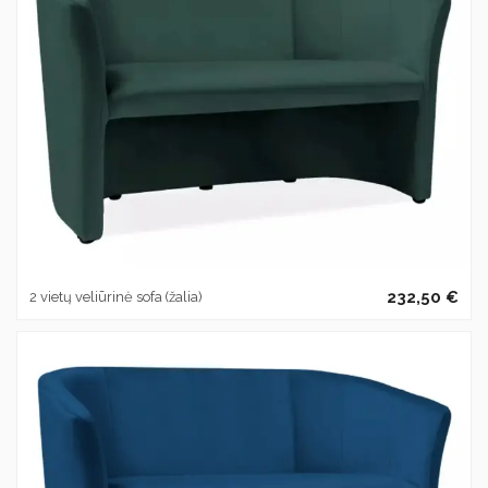
232,50 €
2 vietų veliūrinė sofa (žalia)