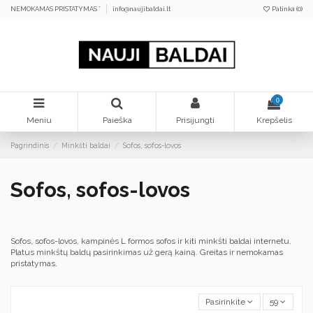
NEMOKAMAS PRISTATYMAS *
info@naujibaldai.lt
Patinka (
0
)
0
Meniu
Paieška
Prisijungti
Krepšelis
Pagrindinis
Minkšti baldai
Sofos, sofos-lovos
Sofos, sofos-lovos
Sofos, sofos-lovos, kampinės L formos sofos ir kiti minkšti baldai internetu.
Platus minkštų baldų pasirinkimas už gerą kainą. Greitas ir nemokamas
pristatymas.
Pasirinkite
59