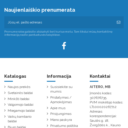
Naujienlaiškio prenumerata
Prenumeratos galėsite atsisakyti bet kuriuo metu. Tam tikslui mūsų kontaktinę
informaciją rasite parduotuvės taisyklėse.
Katalogas
Informacija
Kontaktai
Naujos prekės
Susisiekite su
AITERO, MB
mumis
Svetainės baldai
Įmonės kodas:
Pristatymas /
307676735,
Minkšti baldai
Apmokėjimas
PVM mokėtojo kodas:
Valgomojo baldai
LT100020267712
Apie mus
Miegamojo baldai
Adresas
Prisijungimas
korespondencijai:
Vaikų kambario
Mano paskyra
Saulės g. 18,
baldai
Žvirgždės k., Kauno
Privatumo politika
Biuro baldai