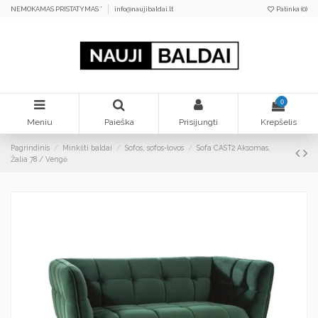
NEMOKAMAS PRISTATYMAS *
info@naujibaldai.lt
Patinka (
0
)
0
Meniu
Paieška
Prisijungti
Krepšelis
Pagrindinis
Minkšti baldai
Sofos, sofos-lovos
Sofa CAST2 Aksomas,
Žalia 78 / Vengė