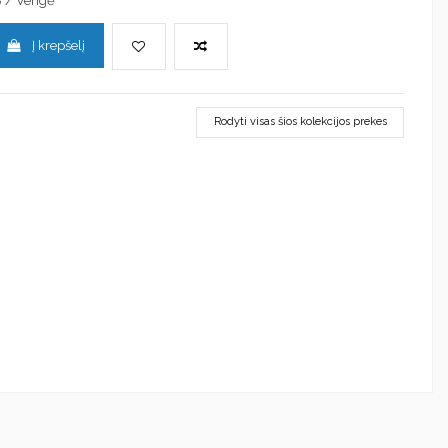
8 / Vengė
Į krepšelį
Rodyti visas šios kolekcijos prekes