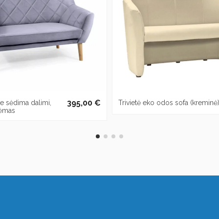
395,00 €
e sėdima dalimi,
Trivietė eko odos sofa (kreminė
ėmas