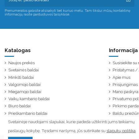
Prenumeratos galėsite atsisakyti bet kuriuo metu. Tam tikslui mūsų kontaktinę
informaciją rasite parduotuvės taisyklėse.
Katalogas
Informacija
Naujos prekės
Susisiekite s
Svetainės baldai
Pristatymas 
Minkšti baldai
Apie mus
Valgomojo baldai
Prisijungimas
Miegamojo baldai
Mano paskyra
Vaikų kambario baldai
Privatumo poli
Biuro baldai
Pirkimo parda
Prieškambario baldai
Baldų priežiūr
Svetainėje naudojami slapukai, kurie padeda užtikrinti jums teikiamų
paslaugų kokybę. Tęsdami naršymą, jūs sutinkate su
slapukų politika
.