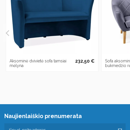
232,50 €
Aksominė dvivietė sofa tamsiai
Sofa aksomin
mėlyna
bukmedžio r
Naujienlaiškio prenumerata