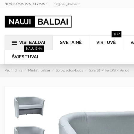
NEMOKAMAS PRISTATYMAS *
info@naujibaldai.lt
TOP
VISI BALDAI
SVETAINĖ
VIRTUVĖ
V
NAUJIENA
ŠVIESTUVAI
Pagrindinis
Minkšti baldai
Sofos, sofos-lovos
Sofa S2 Pilka EK8 / Vengė