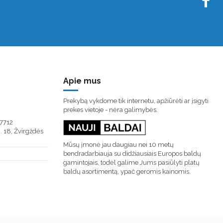
Apie mus
Prekybą vykdome tik internetu, apžiūrėti ar įsigyti
prekes vietoje - nėra galimybės.
7712
. 18, Žvirgždės
Mūsų įmonė jau daugiau nei 10 metų
bendradarbiauja su didžiausiais Europos baldų
gamintojais, todėl galime Jums pasiūlyti platų
baldų asortimentą, ypač geromis kainomis.