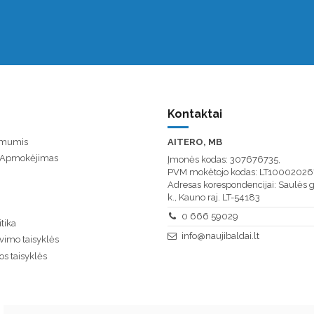
Kontaktai
u mumis
AITERO, MB
/ Apmokėjimas
Įmonės kodas: 307676735,
PVM mokėtojo kodas: LT10002026
Adresas korespondencijai: Saulės g
k., Kauno raj. LT-54183
0 666 59029
tika
info@naujibaldai.lt
vimo taisyklės
os taisyklės