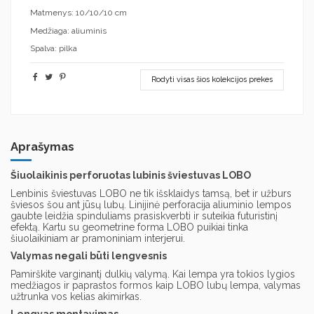
Matmenys: 10/10/10 cm
Medžiaga: aliuminis
Spalva: pilka
Rodyti visas šios kolekcijos prekes
Aprašymas
Šiuolaikinis perforuotas lubinis šviestuvas LOBO
Lenbinis šviestuvas LOBO ne tik išsklaidys tamsą, bet ir užburs
šviesos šou ant jūsų lubų. Linijinė perforacija aliuminio lempos
gaubte leidžia spinduliams prasiskverbti ir suteikia futuristinį
efektą. Kartu su geometrine forma LOBO puikiai tinka
šiuolaikiniam ar pramoniniam interjerui.
Valymas negali būti lengvesnis
Pamirškite varginantį dulkių valymą. Kai lempa yra tokios lygios
medžiagos ir paprastos formos kaip LOBO lubų lempa, valymas
užtrunka vos kelias akimirkas.