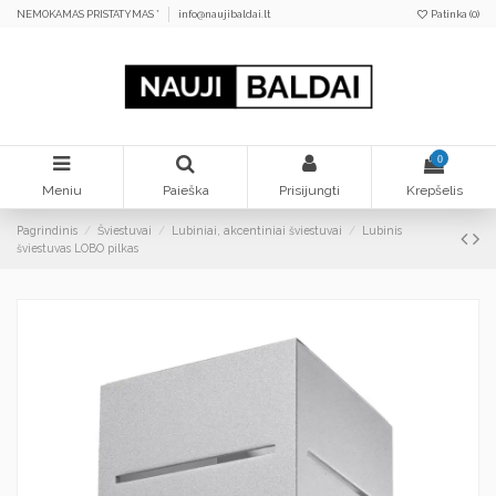
NEMOKAMAS PRISTATYMAS *
info@naujibaldai.lt
Patinka (
0
)
0
Meniu
Paieška
Prisijungti
Krepšelis
Pagrindinis
Šviestuvai
Lubiniai, akcentiniai šviestuvai
Lubinis
šviestuvas LOBO pilkas