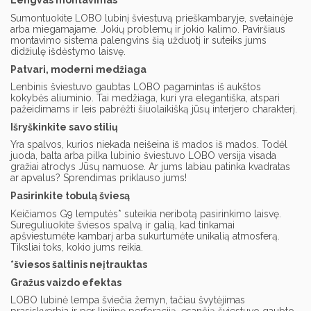
Lengvas montavimas
Sumontuokite LOBO lubinį šviestuvą prieškambaryje, svetainėje
arba miegamajame. Jokių problemų ir jokio kalimo. Paviršiaus
montavimo sistema palengvins šią užduotį ir suteiks jums
didžiulę išdėstymo laisvę.
Patvari, moderni medžiaga
Lenbinis šviestuvo gaubtas LOBO pagamintas iš aukštos
kokybės aliuminio. Tai medžiaga, kuri yra elegantiška, atspari
pažeidimams ir leis pabrėžti šiuolaikišką jūsų interjero charakterį.
Išryškinkite savo stilių
Yra spalvos, kurios niekada neišeina iš mados iš mados. Todėl
juoda, balta arba pilka lubinio šviestuvo LOBO versija visada
gražiai atrodys Jūsų namuose. Ar jums labiau patinka kvadratas
ar apvalus? Sprendimas priklauso jums!
Pasirinkite tobulą šviesą
Keičiamos G9 lemputės* suteikia neribotą pasirinkimo laisvę.
Sureguliuokite šviesos spalvą ir galią, kad tinkamai
apšviestumėte kambarį arba sukurtumėte unikalią atmosferą.
Tiksliai toks, kokio jums reikia.
*šviesos šaltinis neįtrauktas
Gražus vaizdo efektas
LOBO lubinė lempa šviečia žemyn, tačiau švytėjimas