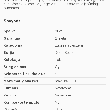
prasiskverbia ir per linijinę perforaciją, esančią šviestuvo gaubto
šoninėse sienelėse. Ją įjungę visas lubas paversite įspūdinga
puošmena.
Savybės
Spalva
pilka
Garantija
2 metai
Kategorija
Lubiniai šviestuvai
Serija
Deep Space
Kolekcija
Lobo
Sriegio tipas
G9
Šviesos šaltinių skaičius
1
Maksimali galia (W)
max 8W LED
Lumens
Netaikoma
Kelvins
Netaikoma
Komplekte lemputė
NE
IP klasė
IP20