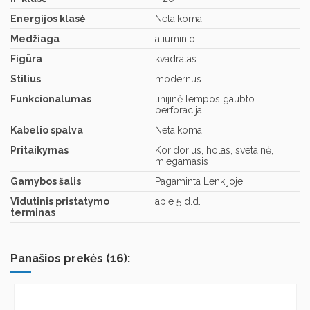
Energijos klasė
Netaikoma
Medžiaga
aliuminio
Figūra
kvadratas
Stilius
modernus
Funkcionalumas
linijinė lempos gaubto
perforacija
Kabelio spalva
Netaikoma
Pritaikymas
Koridorius, holas, svetainė,
miegamasis
Gamybos šalis
Pagaminta Lenkijoje
Vidutinis pristatymo
apie 5 d.d.
terminas
Panašios prekės (16):