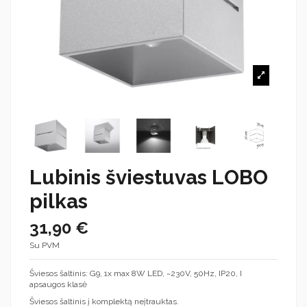
Lubinis šviestuvas LOBO
pilkas
31,90 €
Su PVM
Šviesos šaltinis: G9, 1x max 8W LED, ~230V, 50Hz, IP20, I
apsaugos klasė
Šviesos šaltinis į komplektą neįtrauktas.