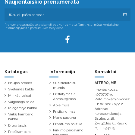
Naujienlaiškio prenumerata
Prenumeratos galėsite atsisakyti bet kuriuo metu. Tam tikslui mūsų kontaktinę
informaciją rasite parduotuvės taisyklėse.
Katalogas
Informacija
Kontaktai
Naujos prekės
Susisiekite su
AITERO, MB
mumis
Svetainės baldai
Įmonės kodas:
Pristatymas /
307676735,
Minkšti baldai
Apmokėjimas
PVM mokėtojo kodas:
Valgomojo baldai
LT100020267712
Apie mus
Miegamojo baldai
Adresas
Prisijungimas
korespondencijai:
Vaikų kambario
Mano paskyra
Saulės g. 18,
baldai
Žvirgždės k., Kauno
Privatumo politika
Biuro baldai
raj. LT-54183
Pirkimo pardavimo
Prieškambario
taisyklės