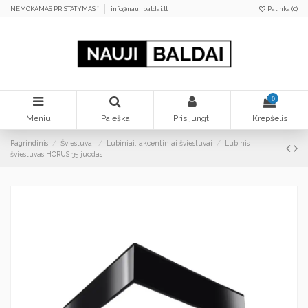
NEMOKAMAS PRISTATYMAS *
info@naujibaldai.lt
Patinka (
0
)
0
Meniu
Paieška
Prisijungti
Krepšelis
Pagrindinis
Šviestuvai
Lubiniai, akcentiniai šviestuvai
Lubinis
šviestuvas HORUS 35 juodas