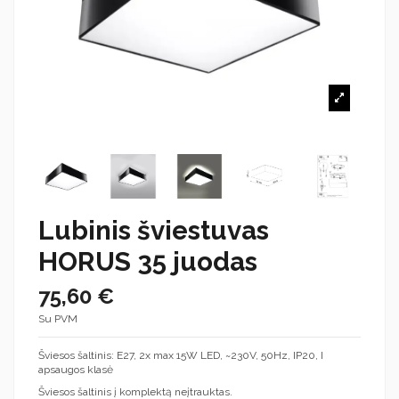
Lubinis šviestuvas
HORUS 35 juodas
75,60 €
Su PVM
Šviesos šaltinis: E27, 2x max 15W LED, ~230V, 50Hz, IP20, I
apsaugos klasė
Šviesos šaltinis į komplektą neįtrauktas.