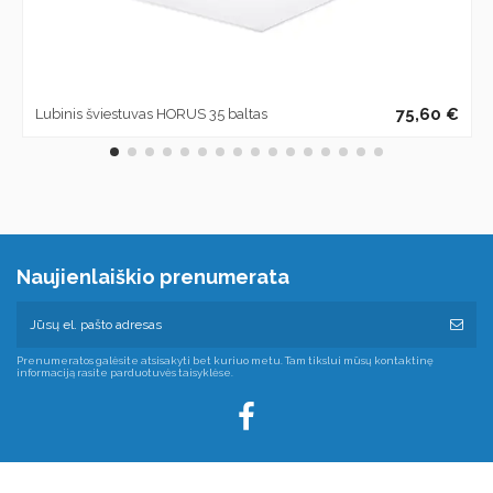
75,60 €
Lubinis šviestuvas HORUS 35 baltas
Naujienlaiškio prenumerata
Prenumeratos galėsite atsisakyti bet kuriuo metu. Tam tikslui mūsų kontaktinę
informaciją rasite parduotuvės taisyklėse.