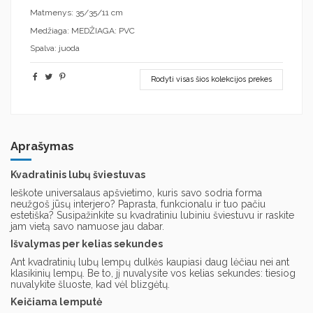
Matmenys: 35/35/11 cm
Medžiaga: MEDŽIAGA: PVC
Spalva: juoda
Rodyti visas šios kolekcijos prekes
Aprašymas
Kvadratinis lubų šviestuvas
Ieškote universalaus apšvietimo, kuris savo sodria forma
neužgoš jūsų interjero? Paprasta, funkcionalu ir tuo pačiu
estetiška? Susipažinkite su kvadratiniu lubiniu šviestuvu ir raskite
jam vietą savo namuose jau dabar.
Išvalymas per kelias sekundes
Ant kvadratinių lubų lempų dulkės kaupiasi daug lėčiau nei ant
klasikinių lempų. Be to, jį nuvalysite vos kelias sekundes: tiesiog
nuvalykite šluoste, kad vėl blizgėtų.
Keičiama lemputė