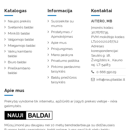
Katalogas
Informacija
Kontaktai
Naujos prekės
Susisiekite su
AITERO, MB
mumis
Svetainės baldai
Įmonės kodas:
Pristatymas /
307676735,
Minkšti baldai
Apmokėjimas
PVM mokėtojo kodas:
Valgomojo baldai
LT100020267712
Apie mus
Miegamojo baldai
Adresas
Prisijungimas
korespondencijai:
Vaikų kambario
Mano paskyra
Saulės g. 18,
baldai
Žvirgždės k., Kauno
Privatumo politika
Biuro baldai
raj. LT-54183
Pirkimo pardavimo
Prieškambario
taisyklės
0 666 59029
baldai
Baldų priežiūros
info@naujibaldai.lt
taisyklės
Apie mus
Prekybą vykdome tik internetu, apžiūrėti ar įsigyti prekes vietoje - nėra
galimybės.
Mūsų įmonė jau daugiau nei 10 metų bendradarbiauja su didžiausiais
Europos baldų gamintojais, todėl galime Jums pasiūlyti platų baldų