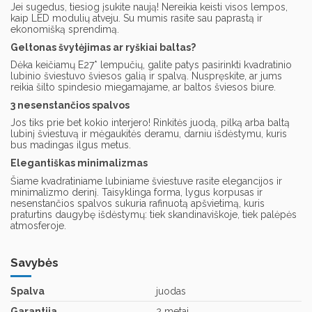
Jei sugedus, tiesiog įsukite naują! Nereikia keisti visos lempos,
kaip LED modulių atveju. Su mumis rasite sau paprastą ir
ekonomišką sprendimą.
Geltonas švytėjimas ar ryškiai baltas?
Dėka keičiamų E27* lempučių, galite patys pasirinkti kvadratinio
lubinio šviestuvo šviesos galią ir spalvą. Nuspręskite, ar jums
reikia šilto spindesio miegamajame, ar baltos šviesos biure.
3 nesenstančios spalvos
Jos tiks prie bet kokio interjero! Rinkitės juodą, pilką arba baltą
lubinį šviestuvą ir mėgaukitės deramu, darniu išdėstymu, kuris
bus madingas ilgus metus.
Elegantiškas minimalizmas
Šiame kvadratiniame lubiniame šviestuve rasite elegancijos ir
minimalizmo derinį. Taisyklinga forma, lygus korpusas ir
nesenstančios spalvos sukuria rafinuotą apšvietimą, kuris
praturtins daugybę išdėstymų: tiek skandinaviškoje, tiek palėpės
atmosferoje.
Savybės
Spalva
juodas
Garantija
2 metai