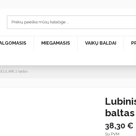
ALGOMASIS
MIEGAMASIS
VAIKŲ BALDAI
P
 OCULARE 2 baltas
Lubini
baltas
38,30 €
Su PVM