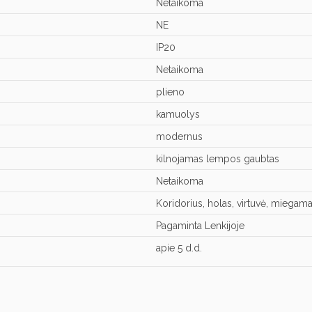
Netaikoma
NE
IP20
Netaikoma
plieno
kamuolys
modernus
kilnojamas lempos gaubtas
Netaikoma
Koridorius, holas, virtuvė, miegama
Pagaminta Lenkijoje
apie 5 d.d.