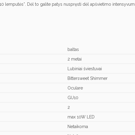
mputės*. Dėl to galite patys nuspręsti dėl apšvietimo intensyvumo ir 
baltas
2 metai
Lubiniai šviestuvai
Bittersweet Shimmer
Oculare
GU10
2
max 10W LED
Netaikoma