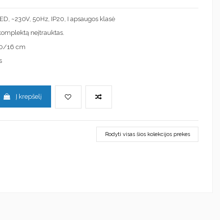
 LED, ~230V, 50Hz, IP20, I apsaugos klasė
į komplektą neįtrauktas.
10/16 cm
s
Į krepšelį
Rodyti visas šios kolekcijos prekes