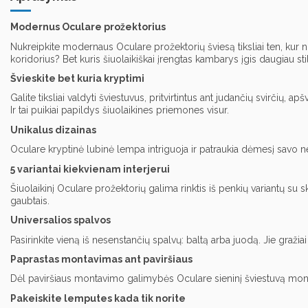
Modernus Oculare prožektorius
Nukreipkite modernaus Oculare prožektorių šviesą tiksliai ten, kur nori
koridorius? Bet kuris šiuolaikiškai įrengtas kambarys įgis daugiau sti
Švieskite bet kuria kryptimi
Galite tiksliai valdyti šviestuvus, pritvirtintus ant judančių svirčių, a
Ir tai puikiai papildys šiuolaikines priemones visur.
Unikalus dizainas
Oculare kryptinė lubinė lempa intriguoja ir patraukia dėmesį savo ne
5 variantai kiekvienam interjerui
Šiuolaikinį Oculare prožektorių galima rinktis iš penkių variantų su sk
gaubtais.
Universalios spalvos
Pasirinkite vieną iš nesenstančių spalvų: baltą arba juodą. Jie gražia
Paprastas montavimas ant paviršiaus
Dėl paviršiaus montavimo galimybės Oculare sieninį šviestuvą montuot
Pakeiskite lemputes kada tik norite