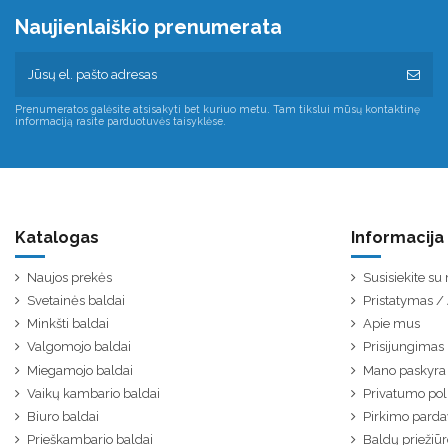
Naujienlaiškio prenumerata
Prenumeratos galėsite atsisakyti bet kuriuo metu. Tam tikslui mūsų kontaktinę
informaciją rasite parduotuvės taisyklėse.
Katalogas
Informacija
Naujos prekės
Susisiekite s
Svetainės baldai
Pristatymas 
Minkšti baldai
Apie mus
Valgomojo baldai
Prisijungimas
Miegamojo baldai
Mano paskyra
Vaikų kambario baldai
Privatumo poli
Biuro baldai
Pirkimo parda
Prieškambario baldai
Baldų priežiūr