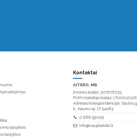
Kontaktai
u mumis
AITERO, MB
/ Apmokėjimas
Įmonės kodas: 307676735,
PVM mokėtojo kodas: LT10002026
Adresas korespondencijai: Saulės g
k., Kauno raj. LT-54183
0 666 59029
tika
info@naujibaldai.lt
vimo taisyklės
os taisyklės