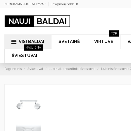
NEMOKAMAS PRISTATYMAS *
info@naujibaldai.lt
TOP
VISI BALDAI
SVETAINĖ
VIRTUVĖ
V
NAUJIENA
ŠVIESTUVAI
Pagrindinis
Šviestuvai
Lubiniai, akcentiniai šviestuvai
Lubinis šviestuvas