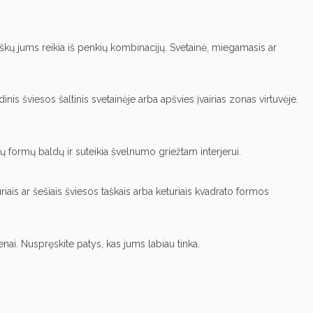
s taškų jums reikia iš penkių kombinacijų. Svetainė, miegamasis ar
ndinis šviesos šaltinis svetainėje arba apšvies įvairias zonas virtuvėje.
ų formų baldų ir suteikia švelnumo griežtam interjerui.
uriais ar šešiais šviesos taškais arba keturiais kvadrato formos
enai. Nuspręskite patys, kas jums labiau tinka.