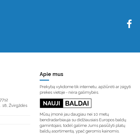
Apie mus
Prekybą vykdome tik internetu, apžiūrėti ar įsigyti
prekes vietoje - nėra galimybės.
7712
. 18, Žvirgždės
Mūsų įmonė jau daugiau nei 10 metų
bendradarbiauja su didžiausiais Europos baldų
gamintojais, todėl galime Jums pasiūlyti platų
baldų asortimentą, ypač geromis kainomis.