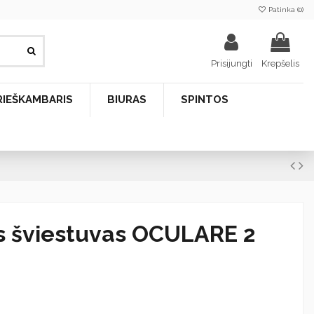
Patinka (
0
)
Prisijungti
Krepšelis
RIEŠKAMBARIS
BIURAS
SPINTOS
s šviestuvas OCULARE 2