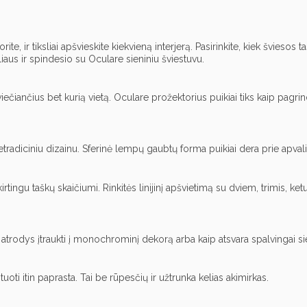
te, ir tiksliai apšvieskite kiekvieną interjerą. Pasirinkite, kiek švieso
liaus ir spindesio su Oculare sieniniu šviestuvu.
pšviečiančius bet kurią vietą. Oculare prožektorius puikiai tiks kaip pagri
tradiciniu dizainu. Sferinė lempų gaubtų forma puikiai dera prie apvali
irtingu taškų skaičiumi. Rinkitės linijinį apšvietimą su dviem, trimis, ket
i atrodys įtraukti į monochrominį dekorą arba kaip atsvara spalvingai si
i itin paprasta. Tai be rūpesčių ir užtrunka kelias akimirkas.