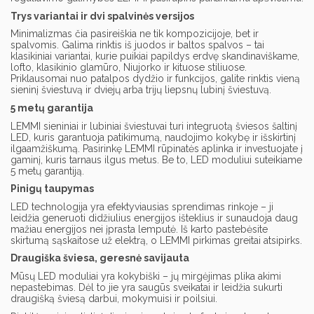
Trys variantai ir dvi spalvinės versijos
Minimalizmas čia pasireiškia ne tik kompozicijoje, bet ir
spalvomis. Galima rinktis iš juodos ir baltos spalvos – tai
klasikiniai variantai, kurie puikiai papildys erdvę skandinaviškame,
lofto, klasikinio glamūro, Niujorko ir kituose stiliuose.
Priklausomai nuo patalpos dydžio ir funkcijos, galite rinktis vieną
sieninį šviestuvą ir dviejų arba trijų liepsnų lubinį šviestuvą.
5 metų garantija
LEMMI sieniniai ir lubiniai šviestuvai turi integruotą šviesos šaltinį
LED, kuris garantuoja patikimumą, naudojimo kokybę ir išskirtinį
ilgaamžiškumą. Pasirinkę LEMMI rūpinatės aplinka ir investuojate į
gaminį, kuris tarnaus ilgus metus. Be to, LED moduliui suteikiame
5 metų garantiją.
Pinigų taupymas
LED technologija yra efektyviausias sprendimas rinkoje – ji
leidžia generuoti didžiulius energijos išteklius ir sunaudoja daug
mažiau energijos nei įprasta lemputė. Iš karto pastebėsite
skirtumą sąskaitose už elektrą, o LEMMI pirkimas greitai atsipirks.
Draugiška šviesa, geresnė savijauta
Mūsų LED moduliai yra kokybiški – jų mirgėjimas plika akimi
nepastebimas. Dėl to jie yra saugūs sveikatai ir leidžia sukurti
draugišką šviesą darbui, mokymuisi ir poilsiui.