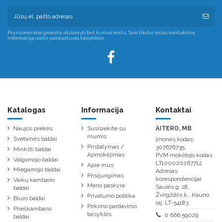
Prenumeratos galėsite atsisakyti bet kuriuo metu. Tam tikslui mūsų kontaktinę
informaciją rasite parduotuvės taisyklėse.
Katalogas
Informacija
Kontaktai
Naujos prekės
Susisiekite su
AITERO, MB
mumis
Svetainės baldai
Įmonės kodas:
Pristatymas /
307676735,
Minkšti baldai
Apmokėjimas
PVM mokėtojo kodas:
Valgomojo baldai
LT100020267712
Apie mus
Miegamojo baldai
Adresas
Prisijungimas
korespondencijai:
Vaikų kambario
Mano paskyra
Saulės g. 18,
baldai
Žvirgždės k., Kauno
Privatumo politika
Biuro baldai
raj. LT-54183
Pirkimo pardavimo
Prieškambario
taisyklės
0 666 59029
baldai