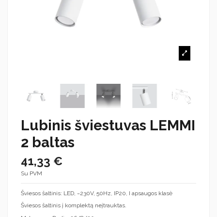
Lubinis šviestuvas LEMMI
2 baltas
41,33 €
Su PVM
Šviesos šaltinis: LED, ~230V, 50Hz, IP20, I apsaugos klasė
Šviesos šaltinis į komplektą neįtrauktas.