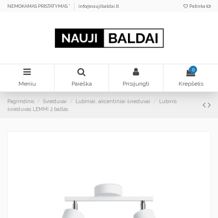
NEMOKAMAS PRISTATYMAS *
info@naujibaldai.lt
Patinka (
0
)
0
Meniu
Paieška
Prisijungti
Krepšelis
Pagrindinis
Šviestuvai
Lubiniai, akcentiniai šviestuvai
Lubinis
šviestuvas LEMMI 2 baltas