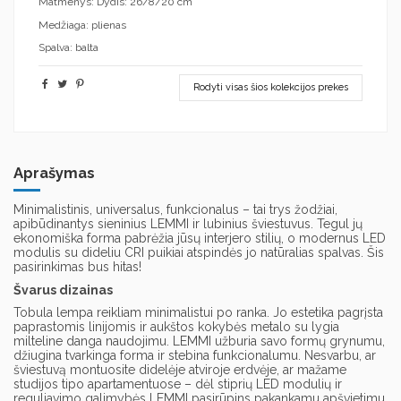
Matmenys: Dydis: 26/8/20 cm
Medžiaga: plienas
Spalva: balta
Rodyti visas šios kolekcijos prekes
Aprašymas
Minimalistinis, universalus, funkcionalus – tai trys žodžiai,
apibūdinantys sieninius LEMMI ir lubinius šviestuvus. Tegul jų
ekonomiška forma pabrėžia jūsų interjero stilių, o modernus LED
modulis su dideliu CRI puikiai atspindės jo natūralias spalvas. Šis
pasirinkimas bus hitas!
Švarus dizainas
Tobula lempa reikliam minimalistui po ranka. Jo estetika pagrįsta
paprastomis linijomis ir aukštos kokybės metalo su lygia
milteline danga naudojimu. LEMMI užburia savo formų grynumu,
džiugina tvarkinga forma ir stebina funkcionalumu. Nesvarbu, ar
šviestuvą montuosite didelėje atviroje erdvėje, ar mažame
studijos tipo apartamentuose – dėl stiprių LED modulių ir
reguliavimo galimybės LEMMI pasirūpins pakankamu apšvietimu.