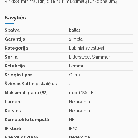
Rinkitės minimalistinį dizainą ir maksimalų funkcionalumą!
Savybės
Spalva
baltas
Garantija
2 metai
Kategorija
Lubiniai šviestuvai
Serija
Bittersweet Shimmer
Kolekcija
Lemmi
Sriegio tipas
GU10
Šviesos šaltinių skaičius
2
Maksimali galia (W)
max 10W LED
Lumens
Netaikoma
Kelvins
Netaikoma
Komplekte lemputė
NE
IP klasė
IP20
Energijos klasė
Netaikoma