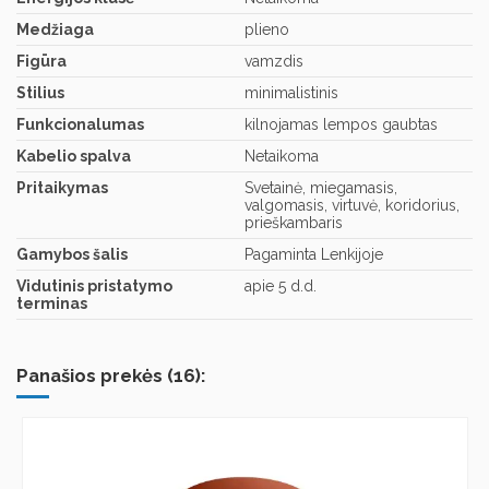
Medžiaga
plieno
Figūra
vamzdis
Stilius
minimalistinis
Funkcionalumas
kilnojamas lempos gaubtas
Kabelio spalva
Netaikoma
Pritaikymas
Svetainė, miegamasis,
valgomasis, virtuvė, koridorius,
prieškambaris
Gamybos šalis
Pagaminta Lenkijoje
Vidutinis pristatymo
apie 5 d.d.
terminas
Panašios prekės (16):