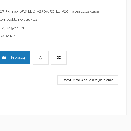
 E27, 3x max 15W LED, ~230V, 50Hz, IP20, I apsaugos klasė
į komplektą neįtrauktas.
: 45/45/11 cm
IAGA: PVC
Į krepšelį
Rodyti visas šios kolekcijos prekes