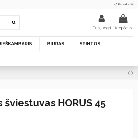
Patinka (
0
)
Prisijungti
Krepšelis
RIEŠKAMBARIS
BIURAS
SPINTOS
s šviestuvas HORUS 45