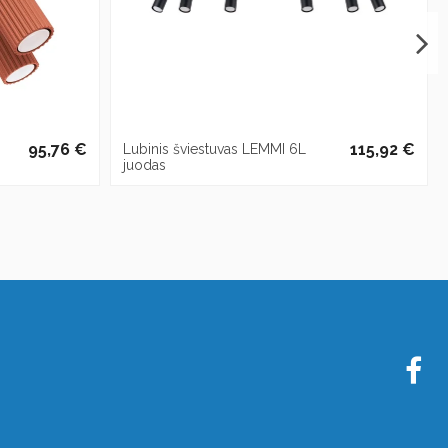
95,76 €
115,92 €
Lubinis šviestuvas LEMMI 6L
juodas