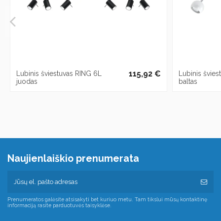
115,92 €
Lubinis šviestuvas RING 6L
Lubinis švie
juodas
baltas
Naujienlaiškio prenumerata
Prenumeratos galėsite atsisakyti bet kuriuo metu. Tam tikslui mūsų kontaktinę
informaciją rasite parduotuvės taisyklėse.