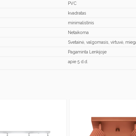
PVC
kvadratas
minimalistinis
Netaikoma
Svetainė, valgomasis, virtuvė, mie
Pagaminta Lenkijoje
apie 5 d.d.