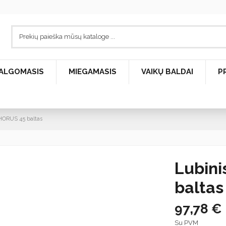
ALGOMASIS
MIEGAMASIS
VAIKŲ BALDAI
P
 HORUS 45 baltas
Lubini
baltas
97,78 €
Su PVM