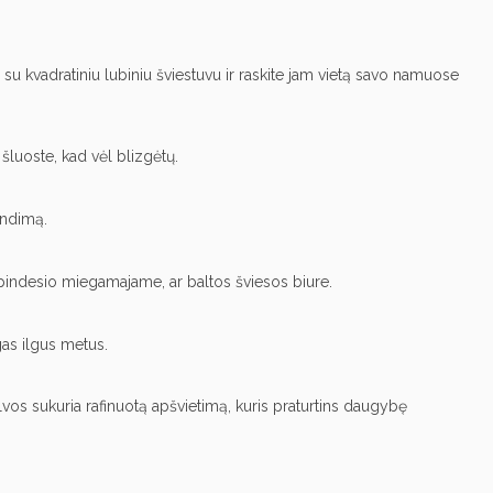
 su kvadratiniu lubiniu šviestuvu ir raskite jam vietą savo namuose
 šluoste, kad vėl blizgėtų.
endimą.
o spindesio miegamajame, ar baltos šviesos biure.
gas ilgus metus.
vos sukuria rafinuotą apšvietimą, kuris praturtins daugybę