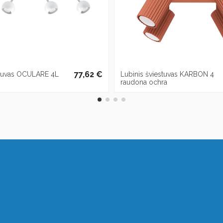
77,62 €
stuvas OCULARE 4L
Lubinis šviestuvas KARBON 4
raudona ochra