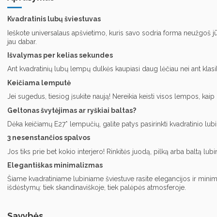
Kvadratinis lubų šviestuvas
Ieškote universalaus apšvietimo, kuris savo sodria forma neužgoš jūsų
jau dabar.
Išvalymas per kelias sekundes
Ant kvadratinių lubų lempų dulkės kaupiasi daug lėčiau nei ant klasik
Keičiama lemputė
Jei sugedus, tiesiog įsukite naują! Nereikia keisti visos lempos, k
Geltonas švytėjimas ar ryškiai baltas?
Dėka keičiamų E27* lempučių, galite patys pasirinkti kvadratinio lubi
3 nesenstančios spalvos
Jos tiks prie bet kokio interjero! Rinkitės juodą, pilką arba baltą 
Elegantiškas minimalizmas
Šiame kvadratiniame lubiniame šviestuve rasite elegancijos ir minim
išdėstymų: tiek skandinaviškoje, tiek palėpės atmosferoje.
Savybės