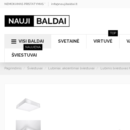
NEMOKAMAS PRISTATYMAS *
info@naujibaldai.lt
TOP
VISI BALDAI
SVETAINĖ
VIRTUVĖ
V
NAUJIENA
ŠVIESTUVAI
Pagrindinis
Šviestuvai
Lubiniai, akcentiniai šviestuvai
Lubinis šviestuvas