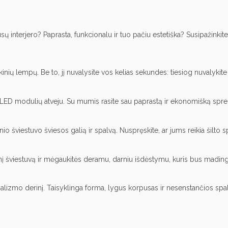
 interjero? Paprasta, funkcionalu ir tuo pačiu estetiška? Susipažinkite
inių lempų. Be to, jį nuvalysite vos kelias sekundes: tiesiog nuvalykite
aip LED modulių atveju. Su mumis rasite sau paprastą ir ekonomišką spr
nio šviestuvo šviesos galią ir spalvą. Nuspręskite, ar jums reikia šilt
lubinį šviestuvą ir mėgaukitės deramu, darniu išdėstymu, kuris bus madin
alizmo derinį. Taisyklinga forma, lygus korpusas ir nesenstančios spal