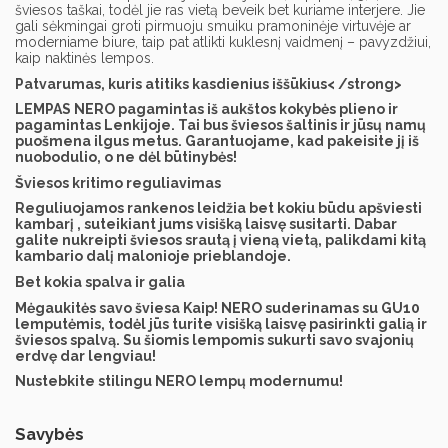
šviesos taškai, todėl jie ras vietą beveik bet kuriame interjere. Jie
gali sėkmingai groti pirmuoju smuiku pramoninėje virtuvėje ar
moderniame biure, taip pat atlikti kuklesnį vaidmenį – pavyzdžiui,
kaip naktinės lempos.
Patvarumas, kuris atitiks kasdienius iššūkius< /strong>
LEMPAS NERO pagamintas iš aukštos kokybės plieno ir
pagamintas Lenkijoje. Tai bus šviesos šaltinis ir jūsų namų
puošmena ilgus metus. Garantuojame, kad pakeisite jį iš
nuobodulio, o ne dėl būtinybės!
Šviesos kritimo reguliavimas
Reguliuojamos rankenos leidžia bet kokiu būdu apšviesti
kambarį , suteikiant jums visišką laisvę susitarti. Dabar
galite nukreipti šviesos srautą į vieną vietą, palikdami kitą
kambario dalį malonioje prieblandoje.
Bet kokia spalva ir galia
Mėgaukitės savo šviesa Kaip! NERO suderinamas su GU10
lemputėmis, todėl jūs turite visišką laisvę pasirinkti galią ir
šviesos spalvą. Su šiomis lempomis sukurti savo svajonių
erdvę dar lengviau!
Nustebkite stilingu NERO lempų modernumu!
Savybės