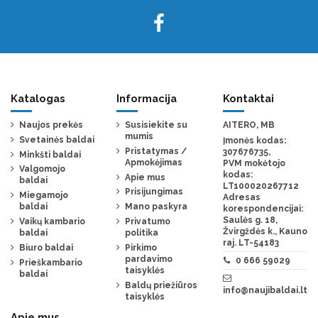
Katalogas
Informacija
Kontaktai
Naujos prekės
Susisiekite su
AITERO, MB
mumis
Svetainės baldai
Įmonės kodas:
Pristatymas /
307676735,
Minkšti baldai
Apmokėjimas
PVM mokėtojo
Valgomojo
kodas:
Apie mus
baldai
LT100020267712
Prisijungimas
Miegamojo
Adresas
baldai
Mano paskyra
korespondencijai:
Saulės g. 18,
Vaikų kambario
Privatumo
Žvirgždės k., Kauno
baldai
politika
raj. LT-54183
Biuro baldai
Pirkimo
pardavimo
0 666 59029
Prieškambario
taisyklės
baldai
Baldų priežiūros
info@naujibaldai.lt
taisyklės
Apie mus