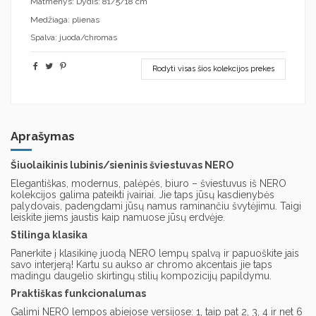
Matmenys: Dydis: 81/5/18 cm
Medžiaga: plienas
Spalva: juoda/chromas
Rodyti visas šios kolekcijos prekes
Aprašymas
Šiuolaikinis lubinis/sieninis šviestuvas NERO
Elegantiškas, modernus, palėpės, biuro – šviestuvus iš NERO
kolekcijos galima pateikti įvairiai. Jie taps jūsų kasdienybės
palydovais, padengdami jūsų namus raminančiu švytėjimu. Taigi
leiskite jiems jaustis kaip namuose jūsų erdvėje.
Stilinga klasika
Panerkite į klasikinę juodą NERO lempų spalvą ir papuoškite jais
savo interjerą! Kartu su aukso ar chromo akcentais jie taps
madingu daugelio skirtingų stilių kompozicijų papildymu.
Praktiškas funkcionalumas
Galimi NERO lempos abiejose versijose: 1, taip pat 2, 3, 4 ir net 6