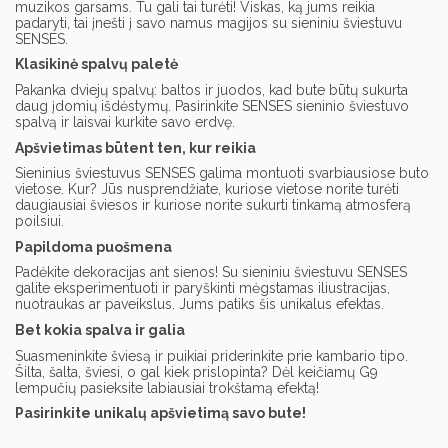
muzikos garsams. Tu gali tai turėti! Viskas, ką jums reikia
padaryti, tai įnešti į savo namus magijos su sieniniu šviestuvu
SENSES.
Klasikinė spalvų paletė
Pakanka dviejų spalvų: baltos ir juodos, kad bute būtų sukurta
daug įdomių išdėstymų. Pasirinkite SENSES sieninio šviestuvo
spalvą ir laisvai kurkite savo erdvę.
Apšvietimas būtent ten, kur reikia
Sieninius šviestuvus SENSES galima montuoti svarbiausiose buto
vietose. Kur? Jūs nusprendžiate, kuriose vietose norite turėti
daugiausiai šviesos ir kuriose norite sukurti tinkamą atmosferą
poilsiui.
Papildoma puošmena
Padėkite dekoracijas ant sienos! Su sieniniu šviestuvu SENSES
galite eksperimentuoti ir paryškinti mėgstamas iliustracijas,
nuotraukas ar paveikslus. Jums patiks šis unikalus efektas.
Bet kokia spalva ir galia
Suasmeninkite šviesą ir puikiai priderinkite prie kambario tipo.
Šilta, šalta, šviesi, o gal kiek prislopinta? Dėl keičiamų G9
lempučių pasieksite labiausiai trokštamą efektą!
Pasirinkite unikalų apšvietimą savo bute!