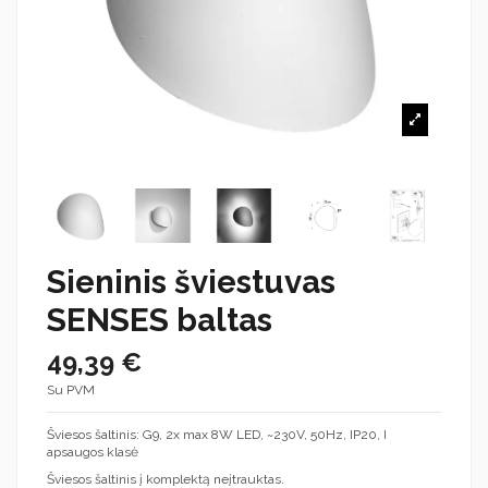
Sieninis šviestuvas
SENSES baltas
49,39 €
Su PVM
Šviesos šaltinis: G9, 2x max 8W LED, ~230V, 50Hz, IP20, I
apsaugos klasė
Šviesos šaltinis į komplektą neįtrauktas.