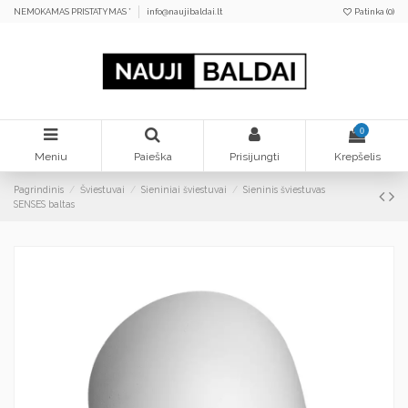
NEMOKAMAS PRISTATYMAS *
info@naujibaldai.lt
Patinka (
0
)
0
Meniu
Paieška
Prisijungti
Krepšelis
Pagrindinis
Šviestuvai
Sieniniai šviestuvai
Sieninis šviestuvas
SENSES baltas