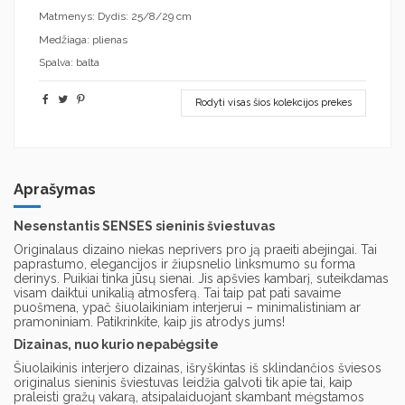
Matmenys: Dydis: 25/8/29 cm
Medžiaga: plienas
Spalva: balta
Rodyti visas šios kolekcijos prekes
Aprašymas
Nesenstantis SENSES sieninis šviestuvas
Originalaus dizaino niekas neprivers pro ją praeiti abejingai. Tai
paprastumo, elegancijos ir žiupsnelio linksmumo su forma
derinys. Puikiai tinka jūsų sienai. Jis apšvies kambarį, suteikdamas
visam daiktui unikalią atmosferą. Tai taip pat pati savaime
puošmena, ypač šiuolaikiniam interjerui – minimalistiniam ar
pramoniniam. Patikrinkite, kaip jis atrodys jums!
Dizainas, nuo kurio nepabėgsite
Šiuolaikinis interjero dizainas, išryškintas iš sklindančios šviesos
originalus sieninis šviestuvas leidžia galvoti tik apie tai, kaip
praleisti gražų vakarą, atsipalaiduojant skambant mėgstamos