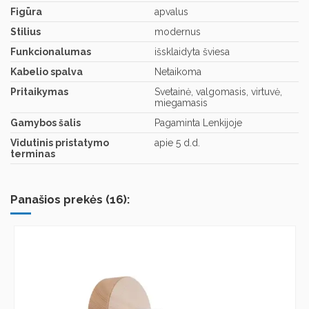
Figūra
apvalus
Stilius
modernus
Funkcionalumas
išsklaidyta šviesa
Kabelio spalva
Netaikoma
Pritaikymas
Svetainė, valgomasis, virtuvė,
miegamasis
Gamybos šalis
Pagaminta Lenkijoje
Vidutinis pristatymo
apie 5 d.d.
terminas
Panašios prekės (16):