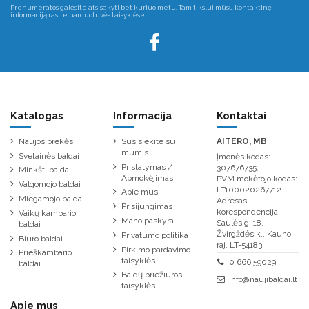
Prenumeratos galėsite atsisakyti bet kuriuo metu. Tam tikslui mūsų kontaktinę
informaciją rasite parduotuvės taisyklėse.
Katalogas
Informacija
Kontaktai
Naujos prekės
Susisiekite su
AITERO, MB
mumis
Svetainės baldai
Įmonės kodas:
Pristatymas /
307676735,
Minkšti baldai
Apmokėjimas
PVM mokėtojo kodas:
Valgomojo baldai
LT100020267712
Apie mus
Miegamojo baldai
Adresas
Prisijungimas
korespondencijai:
Vaikų kambario
Mano paskyra
Saulės g. 18,
baldai
Žvirgždės k., Kauno
Privatumo politika
Biuro baldai
raj. LT-54183
Pirkimo pardavimo
Prieškambario
taisyklės
0 666 59029
baldai
Baldų priežiūros
info@naujibaldai.lt
taisyklės
Apie mus