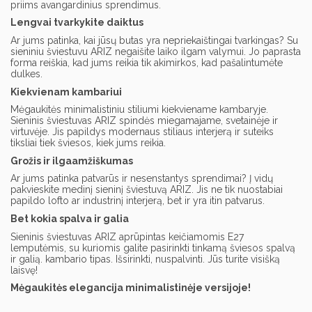
priims avangardinius sprendimus.
Lengvai tvarkykite daiktus
Ar jums patinka, kai jūsų butas yra nepriekaištingai tvarkingas? Su
sieniniu šviestuvu ARIZ negaišite laiko ilgam valymui. Jo paprasta
forma reiškia, kad jums reikia tik akimirkos, kad pašalintumėte
dulkes.
Kiekvienam kambariui
Mėgaukitės minimalistiniu stiliumi kiekviename kambaryje.
Sieninis šviestuvas ARIZ spindės miegamajame, svetainėje ir
virtuvėje. Jis papildys modernaus stiliaus interjerą ir suteiks
tiksliai tiek šviesos, kiek jums reikia.
Grožis ir ilgaamžiškumas
Ar jums patinka patvarūs ir nesenstantys sprendimai? Į vidų
pakvieskite medinį sieninį šviestuvą ARIZ. Jis ne tik nuostabiai
papildo lofto ar industrinį interjerą, bet ir yra itin patvarus.
Bet kokia spalva ir galia
Sieninis šviestuvas ARIZ aprūpintas keičiamomis E27
lemputėmis, su kuriomis galite pasirinkti tinkamą šviesos spalvą
ir galią. kambario tipas. Išsirinkti, nuspalvinti. Jūs turite visišką
laisvę!
Mėgaukitės elegancija minimalistinėje versijoje!