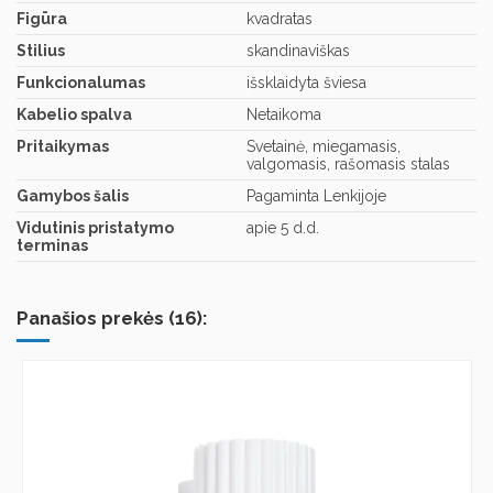
Figūra
kvadratas
Stilius
skandinaviškas
Funkcionalumas
išsklaidyta šviesa
Kabelio spalva
Netaikoma
Pritaikymas
Svetainė, miegamasis,
valgomasis, rašomasis stalas
Gamybos šalis
Pagaminta Lenkijoje
Vidutinis pristatymo
apie 5 d.d.
terminas
Panašios prekės (16):