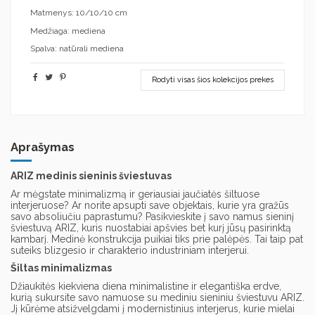
Matmenys: 10/10/10 cm
Medžiaga: mediena
Spalva: natūrali mediena
Rodyti visas šios kolekcijos prekes
Aprašymas
ARIZ medinis sieninis šviestuvas
Ar mėgstate minimalizmą ir geriausiai jaučiatės šiltuose
interjeruose? Ar norite apsupti save objektais, kurie yra gražūs
savo absoliučiu paprastumu? Pasikvieskite į savo namus sieninį
šviestuvą ARIZ, kuris nuostabiai apšvies bet kurį jūsų pasirinktą
kambarį. Medinė konstrukcija puikiai tiks prie palėpės. Tai taip pat
suteiks blizgesio ir charakterio industriniam interjerui.
Šiltas minimalizmas
Džiaukitės kiekviena diena minimalistine ir elegantiška erdve,
kurią sukursite savo namuose su mediniu sieniniu šviestuvu ARIZ.
Jį kūrėme atsižvelgdami į modernistinius interjerus, kurie mielai