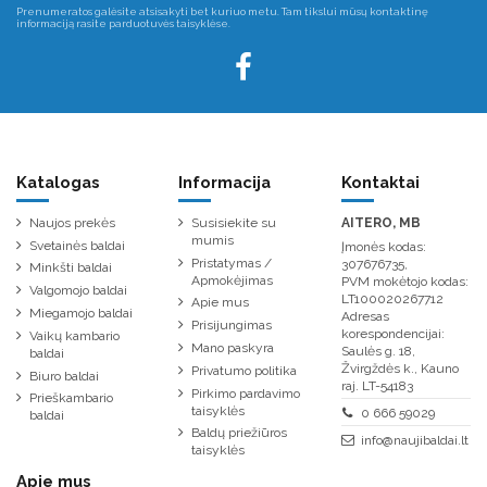
Prenumeratos galėsite atsisakyti bet kuriuo metu. Tam tikslui mūsų kontaktinę
informaciją rasite parduotuvės taisyklėse.
Katalogas
Informacija
Kontaktai
Naujos prekės
Susisiekite su
AITERO, MB
mumis
Svetainės baldai
Įmonės kodas:
Pristatymas /
307676735,
Minkšti baldai
Apmokėjimas
PVM mokėtojo kodas:
Valgomojo baldai
LT100020267712
Apie mus
Miegamojo baldai
Adresas
Prisijungimas
korespondencijai:
Vaikų kambario
Mano paskyra
Saulės g. 18,
baldai
Žvirgždės k., Kauno
Privatumo politika
Biuro baldai
raj. LT-54183
Pirkimo pardavimo
Prieškambario
taisyklės
0 666 59029
baldai
Baldų priežiūros
info@naujibaldai.lt
taisyklės
Apie mus