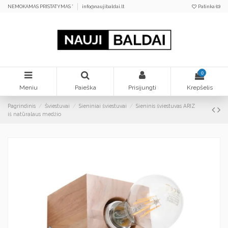
NEMOKAMAS PRISTATYMAS *
info@naujibaldai.lt
Patinka (
0
)
0
Meniu
Paieška
Prisijungti
Krepšelis
Pagrindinis
Šviestuvai
Sieniniai šviestuvai
Sieninis šviestuvas ARIZ
iš natūralaus medžio