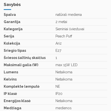
Savybės
Spalva
natūrali mediena
Garantija
2 metai
Kategorija
Sieniniai šviestuvai
Serija
Peach Puff
Kolekcija
Ariz
Sriegio tipas
E27
Šviesos šaltinių skaičius
1
Maksimali galia (W)
max 15W LED
Lumens
Netaikoma
Kelvins
Netaikoma
Komplekte lemputė
NE
IP klasė
IP20
Energijos klasė
Netaikoma
Medžiaga
medienos