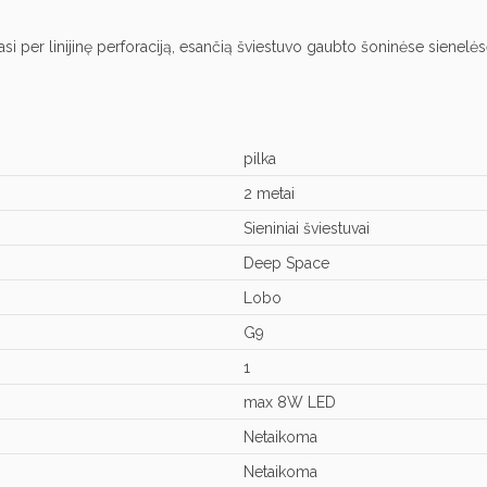
asi per linijinę perforaciją, esančią šviestuvo gaubto šoninėse siene
pilka
2 metai
Sieniniai šviestuvai
Deep Space
Lobo
G9
1
max 8W LED
Netaikoma
Netaikoma