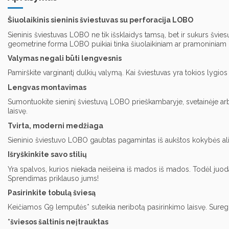
Šiuolaikinis sieninis šviestuvas su perforacija LOBO
Sieninis šviestuvas LOBO ne tik išsklaidys tamsą, bet ir sukurs šviesų
geometrine forma LOBO puikiai tinka šiuolaikiniam ar pramoniniam in
Valymas negali būti lengvesnis
Pamirškite varginantį dulkių valymą. Kai šviestuvas yra tokios lygi
Lengvas montavimas
Sumontuokite sieninį šviestuvą LOBO prieškambaryje, svetainėje ar
laisvę.
Tvirta, moderni medžiaga
Sieninio šviestuvo LOBO gaubtas pagamintas iš aukštos kokybės aliumi
Išryškinkite savo stilių
Yra spalvos, kurios niekada neišeina iš mados iš mados. Todėl juoda
Sprendimas priklauso jums!
Pasirinkite tobulą šviesą
Keičiamos G9 lemputės* suteikia neribotą pasirinkimo laisvę. Suregul
*šviesos šaltinis neįtrauktas