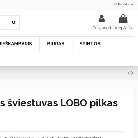
Patinka (
0
)
Prisijungti
Krepšelis
RIEŠKAMBARIS
BIURAS
SPINTOS
is šviestuvas LOBO pilkas