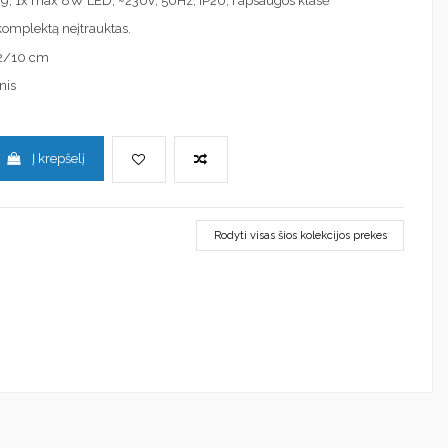
: G9, 1x max 8W LED, ~230V, 50Hz, IP20, I apsaugos klasė
į komplektą neįtrauktas.
2/10 cm
nis
Į krepšelį
Rodyti visas šios kolekcijos prekes