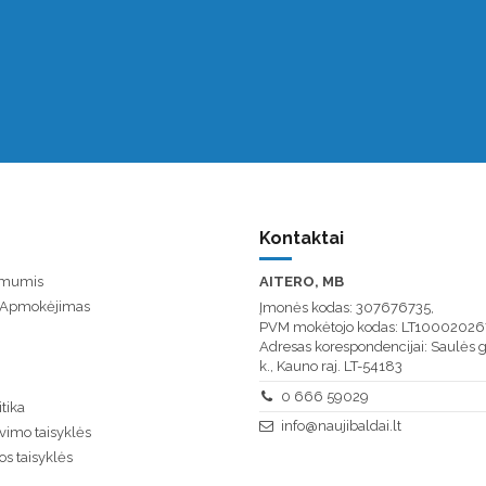
Kontaktai
u mumis
AITERO, MB
/ Apmokėjimas
Įmonės kodas: 307676735,
PVM mokėtojo kodas: LT10002026
Adresas korespondencijai: Saulės g
k., Kauno raj. LT-54183
0 666 59029
tika
info@naujibaldai.lt
vimo taisyklės
os taisyklės