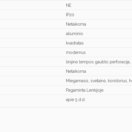
NE
IP20
Netaikoma
aliuminio
kvadratas
modernus
linijinė lempos gaubto perforacija,
Netaikoma
Miegamasis, svetainė, koridorius, 
Pagaminta Lenkijoje
apie 5 d.d.