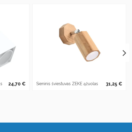
24,70 €
31,25 €
as
Sieninis šviestuvas ZEKE ąžuolas