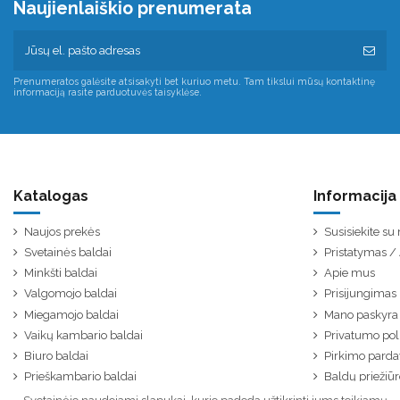
Naujienlaiškio prenumerata
Prenumeratos galėsite atsisakyti bet kuriuo metu. Tam tikslui mūsų kontaktinę
informaciją rasite parduotuvės taisyklėse.
Katalogas
Informacija
Naujos prekės
Susisiekite s
Svetainės baldai
Pristatymas 
Minkšti baldai
Apie mus
Valgomojo baldai
Prisijungimas
Miegamojo baldai
Mano paskyra
Vaikų kambario baldai
Privatumo poli
Biuro baldai
Pirkimo parda
Prieškambario baldai
Baldų priežiūr