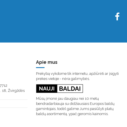
Apie mus
Prekybą vykdome tik internetu, apžiūrėti ar įsigyti
prekes vietoje - nėra galimybės.
7712
. 18, Žvirgždės
Mūsų įmonė jau daugiau nei 10 metų
bendradarbiauja su didžiausiais Europos baldų
gamintojais, todėl galime Jums pasiūlyti platų
baldų asortimentą, ypač geromis kainomis.