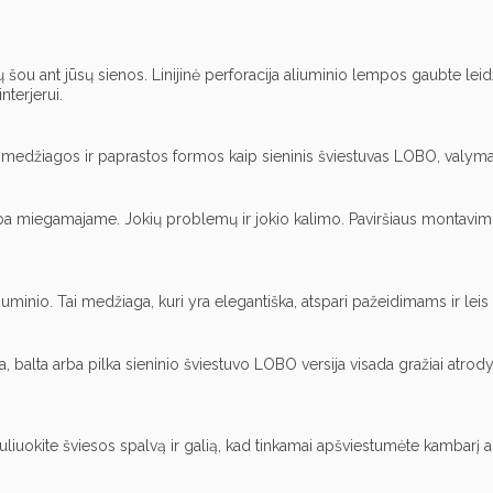
 šou ant jūsų sienos. Linijinė perforacija aliuminio lempos gaubte leidžia
terjerui.
os medžiagos ir paprastos formos kaip sieninis šviestuvas LOBO, valyma
ba miegamajame. Jokių problemų ir jokio kalimo. Paviršiaus montavimo
nio. Tai medžiaga, kuri yra elegantiška, atspari pažeidimams ir leis pa
, balta arba pilka sieninio šviestuvo LOBO versija visada gražiai atr
iuokite šviesos spalvą ir galią, kad tinkamai apšviestumėte kambarį arb