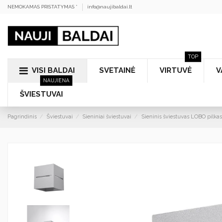
NEMOKAMAS PRISTATYMAS *
info@naujibaldai.lt
TOP
VISI BALDAI
SVETAINĖ
VIRTUVĖ
V
NAUJIENA
ŠVIESTUVAI
Pagrindinis
Šviestuvai
Sieniniai šviestuvai
Sieninis šviestuvas LOBO pilkas