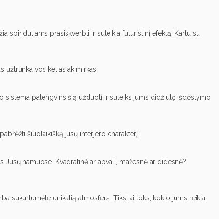
 spinduliams prasiskverbti ir suteikia futuristinį efektą. Kartu su
s užtrunka vos kelias akimirkas.
 sistema palengvins šią užduotį ir suteiks jums didžiulę išdėstymo
brėžti šiuolaikišką jūsų interjero charakterį.
odys Jūsų namuose. Kvadratinė ar apvali, mažesnė ar didesnė?
a sukurtumėte unikalią atmosferą. Tiksliai toks, kokio jums reikia.