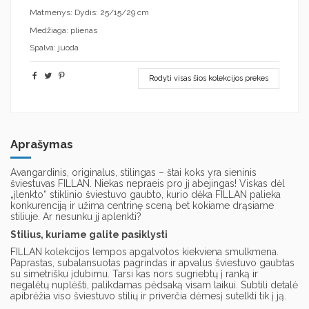
Matmenys: Dydis: 25/15/29 cm
Medžiaga: plienas
Spalva: juoda
Rodyti visas šios kolekcijos prekes
Aprašymas
Avangardinis, originalus, stilingas – štai koks yra sieninis
šviestuvas FILLAN. Niekas nepraeis pro jį abejingas! Viskas dėl
„įlenkto“ stiklinio šviestuvo gaubto, kurio dėka FILLAN palieka
konkurenciją ir užima centrinę sceną bet kokiame drąsiame
stiliuje. Ar nesunku jį aplenkti?
Stilius, kuriame galite pasiklysti
FILLAN kolekcijos lempos apgalvotos kiekviena smulkmena.
Paprastas, subalansuotas pagrindas ir apvalus šviestuvo gaubtas
su simetrišku įdubimu. Tarsi kas nors sugriebtų į ranką ir
negalėtų nuplėšti, palikdamas pėdsaką visam laikui. Subtili detalė
apibrėžia viso šviestuvo stilių ir priverčia dėmesį sutelkti tik į ją.