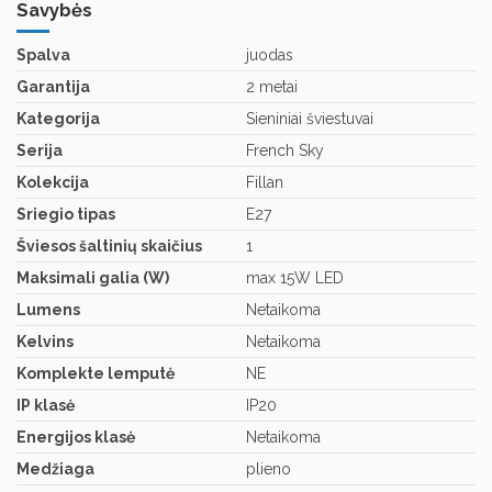
Savybės
Spalva
juodas
Garantija
2 metai
Kategorija
Sieniniai šviestuvai
Serija
French Sky
Kolekcija
Fillan
Sriegio tipas
E27
Šviesos šaltinių skaičius
1
Maksimali galia (W)
max 15W LED
Lumens
Netaikoma
Kelvins
Netaikoma
Komplekte lemputė
NE
IP klasė
IP20
Energijos klasė
Netaikoma
Medžiaga
plieno