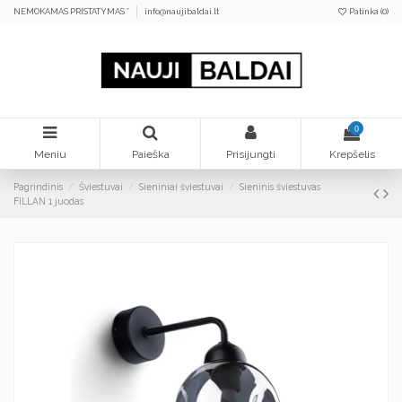
NEMOKAMAS PRISTATYMAS *
info@naujibaldai.lt
Patinka (
0
)
0
Meniu
Paieška
Prisijungti
Krepšelis
Pagrindinis
Šviestuvai
Sieniniai šviestuvai
Sieninis šviestuvas
FILLAN 1 juodas