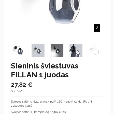
Sieninis šviestuvas
FILLAN 1 juodas
27,82 €
Su PVM
Šviesos šaltinis: E27, 1x max 15W LED, ~230V, 50Hz, IP20, I
apsaugos klasė
Šviesos šaltinis į komplektą neįtrauktas.