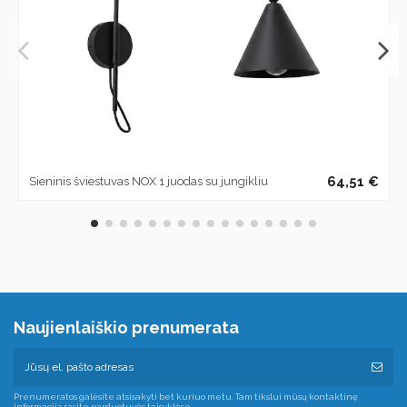
64,51 €
Sieninis šviestuvas NOX 1 juodas su jungikliu
Naujienlaiškio prenumerata
Prenumeratos galėsite atsisakyti bet kuriuo metu. Tam tikslui mūsų kontaktinę
informaciją rasite parduotuvės taisyklėse.