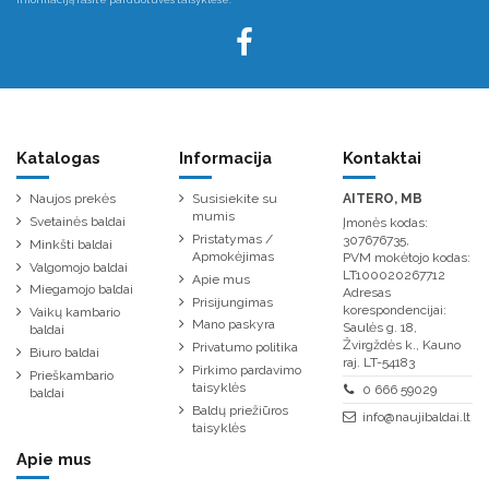
Katalogas
Informacija
Kontaktai
Naujos prekės
Susisiekite su
AITERO, MB
mumis
Svetainės baldai
Įmonės kodas:
Pristatymas /
307676735,
Minkšti baldai
Apmokėjimas
PVM mokėtojo kodas:
Valgomojo baldai
LT100020267712
Apie mus
Miegamojo baldai
Adresas
Prisijungimas
korespondencijai:
Vaikų kambario
Mano paskyra
Saulės g. 18,
baldai
Žvirgždės k., Kauno
Privatumo politika
Biuro baldai
raj. LT-54183
Pirkimo pardavimo
Prieškambario
taisyklės
0 666 59029
baldai
Baldų priežiūros
info@naujibaldai.lt
taisyklės
Apie mus