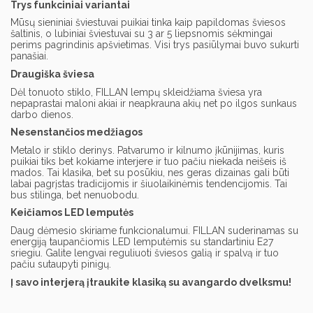
Trys funkciniai variantai
Mūsų sieniniai šviestuvai puikiai tinka kaip papildomas šviesos
šaltinis, o lubiniai šviestuvai su 3 ar 5 liepsnomis sėkmingai
perims pagrindinis apšvietimas. Visi trys pasiūlymai buvo sukurti
panašiai.
Draugiška šviesa
Dėl tonuoto stiklo, FILLAN lempų skleidžiama šviesa yra
nepaprastai maloni akiai ir neapkrauna akių net po ilgos sunkaus
darbo dienos.
Nesenstančios medžiagos
Metalo ir stiklo derinys. Patvarumo ir kilnumo įkūnijimas, kuris
puikiai tiks bet kokiame interjere ir tuo pačiu niekada neišeis iš
mados. Tai klasika, bet su posūkiu, nes geras dizainas gali būti
labai pagrįstas tradicijomis ir šiuolaikinėmis tendencijomis. Tai
bus stilinga, bet nenuobodu.
Keičiamos LED lemputės
Daug dėmesio skiriame funkcionalumui. FILLAN suderinamas su
energiją taupančiomis LED lemputėmis su standartiniu E27
sriegiu. Galite lengvai reguliuoti šviesos galią ir spalvą ir tuo
pačiu sutaupyti pinigų.
Į savo interjerą įtraukite klasiką su avangardo dvelksmu!