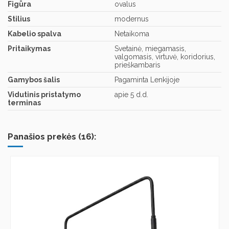
Figūra
ovalus
Stilius
modernus
Kabelio spalva
Netaikoma
Pritaikymas
Svetainė, miegamasis,
valgomasis, virtuvė, koridorius,
prieškambaris
Gamybos šalis
Pagaminta Lenkijoje
Vidutinis pristatymo
apie 5 d.d.
terminas
Panašios prekės (16):