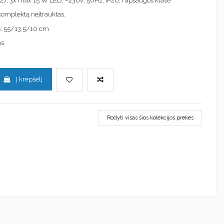
 E27, 3x max 15 W LED, ~230V, 50Hz, IP20, I apsaugos klasė
į komplektą neįtrauktas.
: 55/13,5/10 cm
as
Į krepšelį
Rodyti visas šios kolekcijos prekes