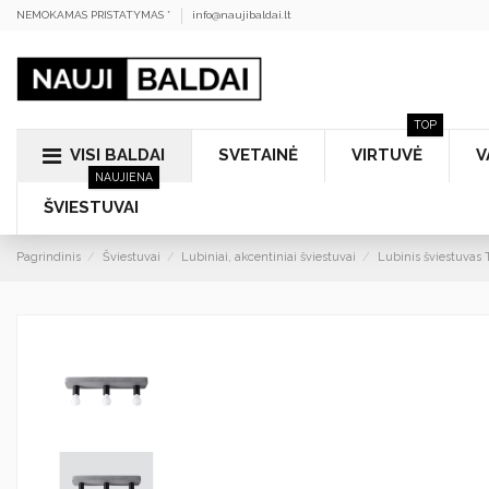
NEMOKAMAS PRISTATYMAS *
info@naujibaldai.lt
TOP
VISI BALDAI
SVETAINĖ
VIRTUVĖ
V
NAUJIENA
ŠVIESTUVAI
Pagrindinis
Šviestuvai
Lubiniai, akcentiniai šviestuvai
Lubinis šviestuvas 