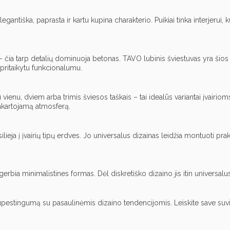
antiška, paprasta ir kartu kupina charakterio. Puikiai tinka interjerui,
– čia tarp detalių dominuoja betonas. TAVO lubinis šviestuvas yra ši
pritaikytu funkcionalumu.
u vienu, dviem arba trimis šviesos taškais – tai idealūs variantai įvair
akartojamą atmosferą.
ieja į įvairių tipų erdves. Jo universalus dizainas leidžia montuoti prak
rbia minimalistines formas. Dėl diskretiško dizaino jis itin universalu
 rūpestingumą su pasaulinėmis dizaino tendencijomis. Leiskite save suvili