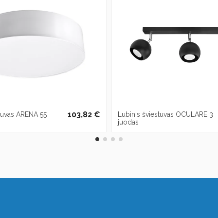
103,82 €
stuvas ARENA 55
Lubinis šviestuvas OCULARE 3
juodas