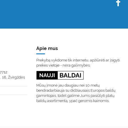
Apie mus
Prekybą vykdome tik internetu, apžiūrėti ar įsigyti
prekes vietoje - nėra galimybės.
7712
. 18, Žvirgždės
Mūsų įmonė jau daugiau nei 10 metų
bendradarbiauja su didžiausiais Europos baldų
gamintojais, todėl galime Jums pasiūlyti platų
baldų asortimentą, ypač geromis kainomis.