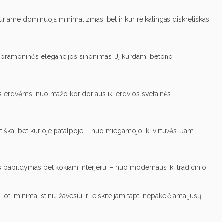
 kuriame dominuoja minimalizmas, bet ir kur reikalingas diskretiškas
os pramoninės elegancijos sinonimas. Jį kurdami betono
ioms erdvėms: nuo mažo koridoriaus iki erdvios svetainės.
tiškai bet kurioje patalpoje – nuo ​​miegamojo iki virtuvės. Jam
s papildymas bet kokiam interjerui – nuo ​​modernaus iki tradicinio.
oti minimalistiniu žavesiu ir leiskite jam tapti nepakeičiama jūsų