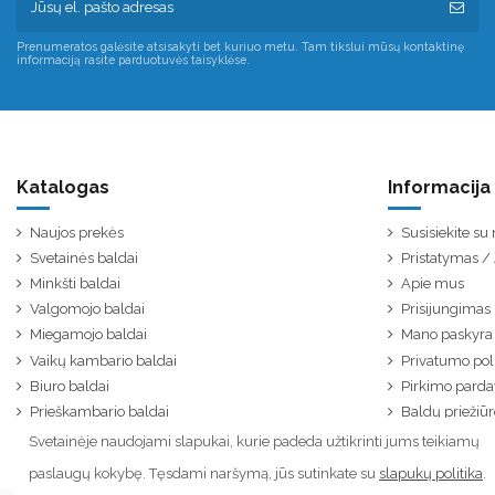
Prenumeratos galėsite atsisakyti bet kuriuo metu. Tam tikslui mūsų kontaktinę
informaciją rasite parduotuvės taisyklėse.
Katalogas
Informacija
Naujos prekės
Susisiekite s
Svetainės baldai
Pristatymas 
Minkšti baldai
Apie mus
Valgomojo baldai
Prisijungimas
Miegamojo baldai
Mano paskyra
Vaikų kambario baldai
Privatumo poli
Biuro baldai
Pirkimo parda
Prieškambario baldai
Baldų priežiūr
Svetainėje naudojami slapukai, kurie padeda užtikrinti jums teikiamų
paslaugų kokybę. Tęsdami naršymą, jūs sutinkate su
slapukų politika
.