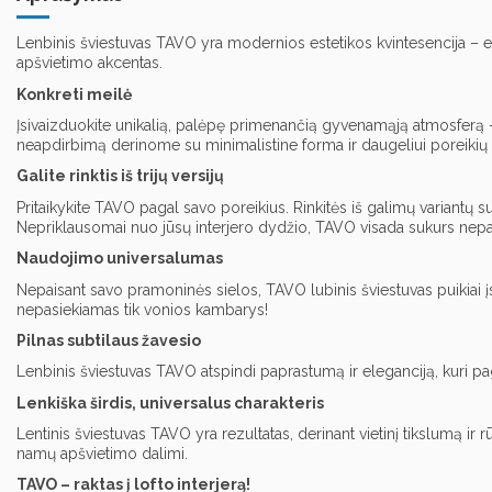
Lenbinis šviestuvas TAVO yra modernios estetikos kvintesencija – eleg
apšvietimo akcentas.
Konkreti meilė
Įsivaizduokite unikalią, palėpę primenančią gyvenamąją atmosferą 
neapdirbimą derinome su minimalistine forma ir daugeliui poreikių 
Galite rinktis iš trijų versijų
Pritaikykite TAVO pagal savo poreikius. Rinkitės iš galimų variantų s
Nepriklausomai nuo jūsų interjero dydžio, TAVO visada sukurs nep
Naudojimo universalumas
Nepaisant savo pramoninės sielos, TAVO lubinis šviestuvas puikiai įsil
nepasiekiamas tik vonios kambarys!
Pilnas subtilaus žavesio
Lenbinis šviestuvas TAVO atspindi paprastumą ir eleganciją, kuri page
Lenkiška širdis, universalus charakteris
Lentinis šviestuvas TAVO yra rezultatas, derinant vietinį tikslumą ir
namų apšvietimo dalimi.
TAVO – raktas į lofto interjerą!