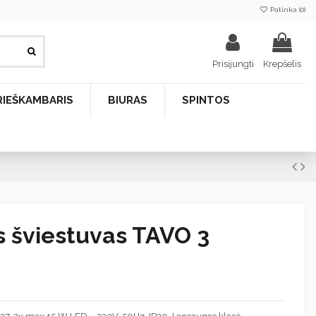
Patinka (
0
)
Prisijungti
Krepšelis
RIEŠKAMBARIS
BIURAS
SPINTOS
s šviestuvas TAVO 3