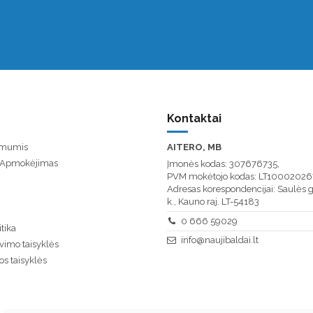
Kontaktai
u mumis
AITERO, MB
/ Apmokėjimas
Įmonės kodas: 307676735,
PVM mokėtojo kodas: LT10002026
Adresas korespondencijai: Saulės g
k., Kauno raj. LT-54183
0 666 59029
tika
info@naujibaldai.lt
vimo taisyklės
os taisyklės