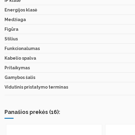
IP klasė
Energijos klasė
Medžiaga
Figūra
Stilius
Funkcionalumas
Kabelio spalva
Pritaikymas
Gamybos šalis
Vidutinis pristatymo terminas
Panašios prekės (16):