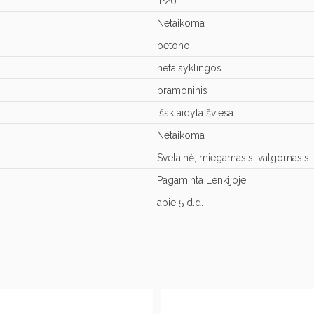
IP20
Netaikoma
betono
netaisyklingos
pramoninis
išsklaidyta šviesa
Netaikoma
Svetainė, miegamasis, valgomasis, v
Pagaminta Lenkijoje
apie 5 d.d.