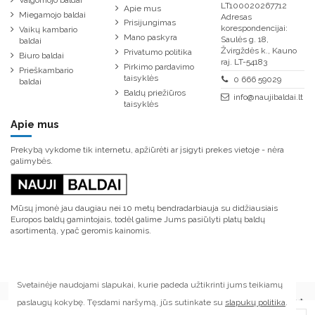
Valgomojo baldai
LT100020267712
Apie mus
Miegamojo baldai
Adresas
Prisijungimas
korespondencijai:
Vaikų kambario
Mano paskyra
Saulės g. 18,
baldai
Žvirgždės k., Kauno
Privatumo politika
Biuro baldai
raj. LT-54183
Pirkimo pardavimo
Prieškambario
taisyklės
0 666 59029
baldai
Baldų priežiūros
info@naujibaldai.lt
taisyklės
Apie mus
Prekybą vykdome tik internetu, apžiūrėti ar įsigyti prekes vietoje - nėra
galimybės.
Mūsų įmonė jau daugiau nei 10 metų bendradarbiauja su didžiausiais
Europos baldų gamintojais, todėl galime Jums pasiūlyti platų baldų
asortimentą, ypač geromis kainomis.
Svetainėje naudojami slapukai, kurie padeda užtikrinti jums teikiamų
paslaugų kokybę. Tęsdami naršymą, jūs sutinkate su
slapukų politika
.