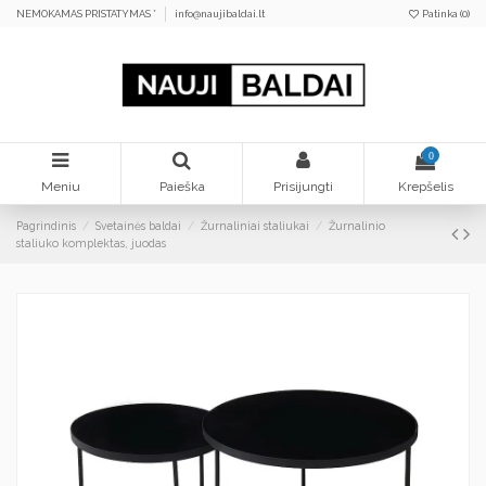
NEMOKAMAS PRISTATYMAS *
info@naujibaldai.lt
Patinka (
0
)
0
Meniu
Paieška
Prisijungti
Krepšelis
Pagrindinis
Svetainės baldai
Žurnaliniai staliukai
Žurnalinio
staliuko komplektas, juodas