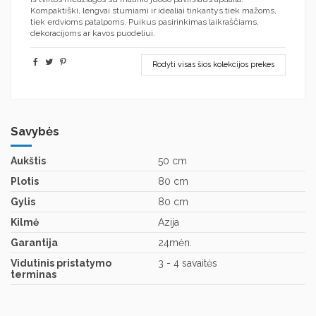
Kompaktiški, lengvai stumiami ir idealiai tinkantys tiek mažoms,
tiek erdvioms patalpoms. Puikus pasirinkimas laikraščiams,
dekoracijoms ar kavos puodeliui.
Rodyti visas šios kolekcijos prekes
Savybės
Aukštis
50 cm
Plotis
80 cm
Gylis
80 cm
Kilmė
Azija
Garantija
24mėn.
Vidutinis pristatymo
3 - 4 savaitės
terminas