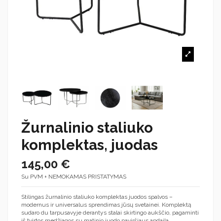
Žurnalinio staliuko
komplektas, juodas
145,00 €
Su PVM + NEMOKAMAS PRISTATYMAS
Stilingas žurnalinio staliuko komplektas juodos spalvos –
modernus ir universalus sprendimas jūsų svetainei. Komplektą
sudaro du tarpusavyje derantys stalai skirtingo aukščio, pagaminti
iš tvirtos medžiagos su matinio juodo paviršiaus apdaila.