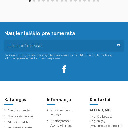
Naujienlaiškio prenumerata
Prenumeratos galėsite atsisakyti bet kuriuo metu. Tam tikslui mūsų kontaktinę
informaciją rasite parduotuvės taisyklėse.
Katalogas
Informacija
Kontaktai
Naujos prekės
Susisiekite su
AITERO, MB
mumis
Svetainės baldai
Įmonės kodas:
Pristatymas /
307676735,
Minkšti baldai
Apmokėjimas
PVM mokėtojo kodas: