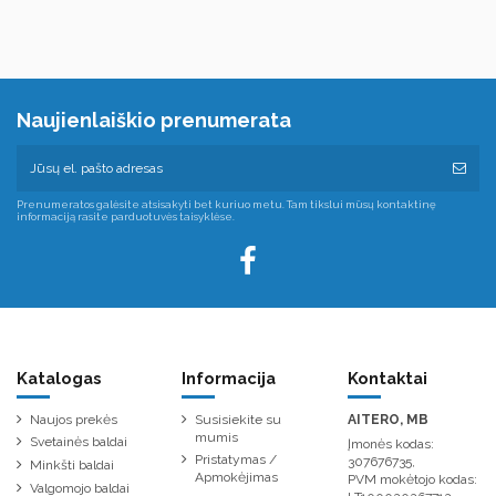
Naujienlaiškio prenumerata
Prenumeratos galėsite atsisakyti bet kuriuo metu. Tam tikslui mūsų kontaktinę
informaciją rasite parduotuvės taisyklėse.
Katalogas
Informacija
Kontaktai
Naujos prekės
Susisiekite su
AITERO, MB
mumis
Svetainės baldai
Įmonės kodas:
Pristatymas /
307676735,
Minkšti baldai
Apmokėjimas
PVM mokėtojo kodas:
Valgomojo baldai