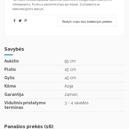
interjerams. Puikus pasirinkimas po-kavai, žurnalams ar
dekoracijoms laikyti.
Rodyti visas šios kolekcijos prekes
Savybės
Aukštis
55 cm
Plotis
45 cm
Gylis
45 cm
Kilmė
Azija
Garantija
24mėn.
Vidutinis pristatymo
3 - 4 savaitės
terminas
Panašios prekės (16):