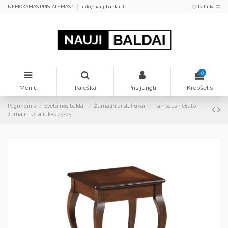
NEMOKAMAS PRISTATYMAS *
info@naujibaldai.lt
Patinka (
0
)
0
Meniu
Paieška
Prisijungti
Krepšelis
Pagrindinis
Svetainės baldai
Žurnaliniai staliukai
Tamsaus riešuto
žurnalinis staliukas 45x45