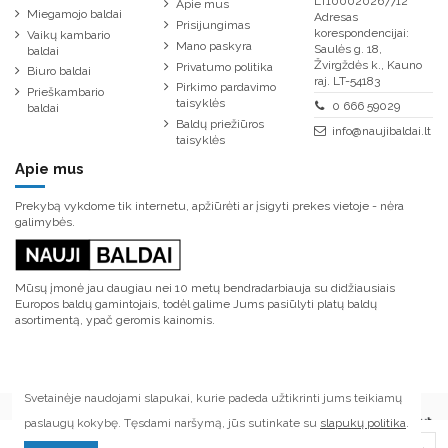
LT100020267712
Apie mus
Miegamojo baldai
Adresas
Prisijungimas
korespondencijai:
Vaikų kambario
Mano paskyra
Saulės g. 18,
baldai
Žvirgždės k., Kauno
Privatumo politika
Biuro baldai
raj. LT-54183
Pirkimo pardavimo
Prieškambario
taisyklės
0 666 59029
baldai
Baldų priežiūros
info@naujibaldai.lt
taisyklės
Apie mus
Prekybą vykdome tik internetu, apžiūrėti ar įsigyti prekes vietoje - nėra
galimybės.
Mūsų įmonė jau daugiau nei 10 metų bendradarbiauja su didžiausiais
Europos baldų gamintojais, todėl galime Jums pasiūlyti platų baldų
asortimentą, ypač geromis kainomis.
Svetainėje naudojami slapukai, kurie padeda užtikrinti jums teikiamų
paslaugų kokybę. Tęsdami naršymą, jūs sutinkate su
slapukų politika
.