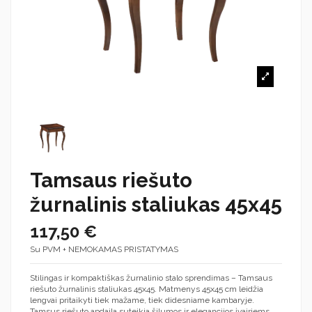
Tamsaus riešuto
žurnalinis staliukas 45x45
117,50 €
Su PVM + NEMOKAMAS PRISTATYMAS
Stilingas ir kompaktiškas žurnalinio stalo sprendimas – Tamsaus
riešuto žurnalinis staliukas 45x45. Matmenys 45x45 cm leidžia
lengvai pritaikyti tiek mažame, tiek didesniame kambaryje.
Tamsus riešuto apdaila suteikia šilumos ir elegancijos įvairiems