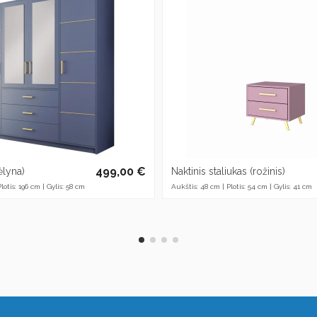
499,00 €
ėlyna)
Naktinis staliukas (rožinis)
lotis: 196 cm | Gylis: 58 cm
Aukštis: 48 cm | Plotis: 54 cm | Gylis: 41 cm