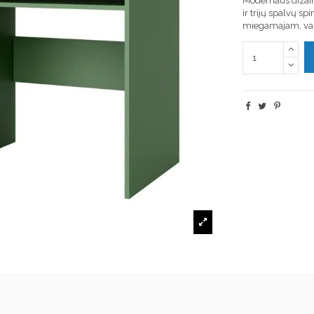
Modernaus dizaino
ir trijų spalvų spi
miegamajam, vai