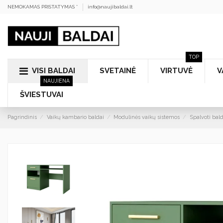
NEMOKAMAS PRISTATYMAS *
info@naujibaldai.lt
TOP
VISI BALDAI
SVETAINĖ
VIRTUVĖ
V
NAUJIENA
ŠVIESTUVAI
Pagrindinis
Vaikų kambario baldai
Modulinės vaikų sistemos
Spalvoti bald