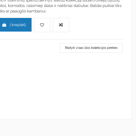
 ir išskirtinių spalvų derinys. Baldų kolekciją sudaro dviejų dydžių
ntos, komodos, rašomieji stalai ir naktiniai staliukai. Baldai puikiai tiks
ko ar paauglio kambariui.
Į krepšelį
Rodyti visas šios kolekcijos prekes