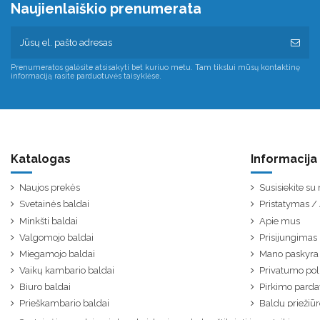
Naujienlaiškio prenumerata
Prenumeratos galėsite atsisakyti bet kuriuo metu. Tam tikslui mūsų kontaktinę
informaciją rasite parduotuvės taisyklėse.
Katalogas
Informacija
Naujos prekės
Susisiekite s
Svetainės baldai
Pristatymas 
Minkšti baldai
Apie mus
Valgomojo baldai
Prisijungimas
Miegamojo baldai
Mano paskyra
Vaikų kambario baldai
Privatumo poli
Biuro baldai
Pirkimo parda
Prieškambario baldai
Baldų priežiūr