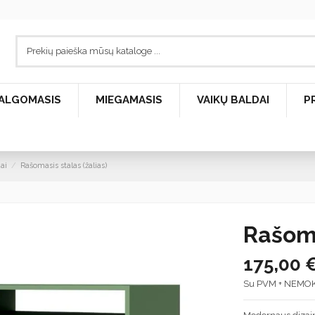
ALGOMASIS
MIEGAMASIS
VAIKŲ BALDAI
P
ai
Rašomasis stalas (žalias)
Rašoma
175,00 
Su PVM + NEMO