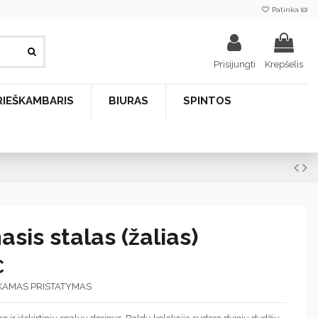
Patinka (
0
)
Prisijungti
Krepšelis
RIEŠKAMBARIS
BIURAS
SPINTOS
sis stalas (žalias)
€
KAMAS PRISTATYMAS