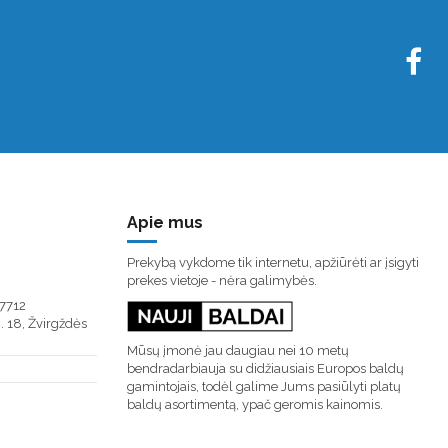
Apie mus
Prekybą vykdome tik internetu, apžiūrėti ar įsigyti
prekes vietoje - nėra galimybės.
7712
. 18, Žvirgždės
Mūsų įmonė jau daugiau nei 10 metų
bendradarbiauja su didžiausiais Europos baldų
gamintojais, todėl galime Jums pasiūlyti platų
baldų asortimentą, ypač geromis kainomis.