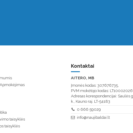
Kontaktai
u mumis
AITERO, MB
/ Apmokėjimas
Įmonės kodas: 307676735,
PVM mokėtojo kodas: LT10002026
Adresas korespondencijai: Saulės g
k., Kauno raj. LT-54183
0 666 59029
tika
info@naujibaldai.lt
vimo taisyklės
os taisyklės