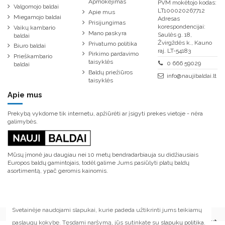
Apmokėjimas
PVM mokėtojo kodas:
Valgomojo baldai
LT100020267712
Apie mus
Miegamojo baldai
Adresas
Prisijungimas
korespondencijai:
Vaikų kambario
Mano paskyra
Saulės g. 18,
baldai
Žvirgždės k., Kauno
Privatumo politika
Biuro baldai
raj. LT-54183
Pirkimo pardavimo
Prieškambario
taisyklės
0 666 59029
baldai
Baldų priežiūros
info@naujibaldai.lt
taisyklės
Apie mus
Prekybą vykdome tik internetu, apžiūrėti ar įsigyti prekes vietoje - nėra
galimybės.
Mūsų įmonė jau daugiau nei 10 metų bendradarbiauja su didžiausiais
Europos baldų gamintojais, todėl galime Jums pasiūlyti platų baldų
asortimentą, ypač geromis kainomis.
Svetainėje naudojami slapukai, kurie padeda užtikrinti jums teikiamų
paslaugų kokybę. Tęsdami naršymą, jūs sutinkate su
slapukų politika
.