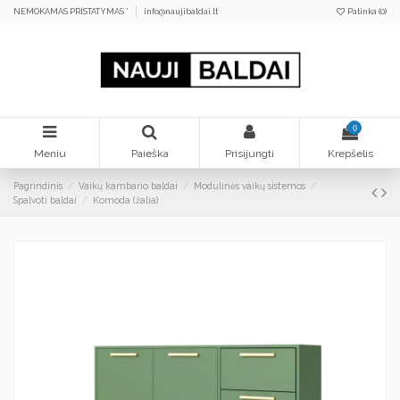
NEMOKAMAS PRISTATYMAS *
info@naujibaldai.lt
Patinka (
0
)
0
Meniu
Paieška
Prisijungti
Krepšelis
Pagrindinis
Vaikų kambario baldai
Modulinės vaikų sistemos
Spalvoti baldai
Komoda (žalia)