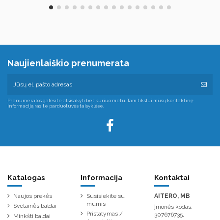
Naujienlaiškio prenumerata
Prenumeratos galėsite atsisakyti bet kuriuo metu. Tam tikslui mūsų kontaktinę
informaciją rasite parduotuvės taisyklėse.
Katalogas
Informacija
Kontaktai
Naujos prekės
Susisiekite su
AITERO, MB
mumis
Svetainės baldai
Įmonės kodas:
Pristatymas /
307676735,
Minkšti baldai