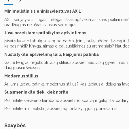
Minimalistinis sieninis šviestuvas AXIL
AXIL serija yra stilingas ir elegantiškas apšvietimas, kuris puikiai 
pradžiugins net išrankiausius vartotojus.
Jūsų poreikiams pritaikytas apšvietimas
Įsivaizduokite tobulą vakarą po darbo. Įeini į butą, uždegi šviesą ir iš
ką pasirinkti? Knyga, filmas o gal susitikimas su artimaisiais? Naudo
Nustatykite apšvietimą taip, kaip jums patinka
Galite lengvai reguliuoti Jūsų stiliaus apšvietimas Jūsų gyvenimas ir k
daugiausiai šviesos.
Modernus stilius
Ar jums labiau patinka modernus stilius? Kas labiausiai džiugina tav
Suasmeninkite tiek, kiek norite
Pasirinkite kiekvieno kambario apšvietimo spalvą ir galią. Tai pada
Pasirinkite minimalistinį apšvietimą, pritaikytą jūsų poreikiams!
Savybės