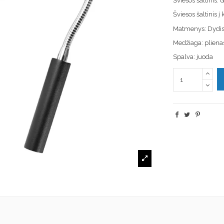
Šviesos šaltinis
Šviesos šaltinis 
Matmenys: Dydi
Medžiaga: pliena
Spalva: juoda