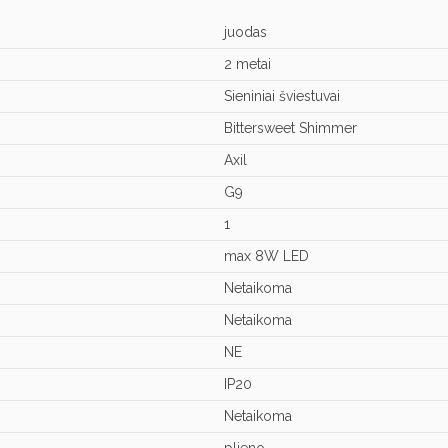
juodas
2 metai
Sieniniai šviestuvai
Bittersweet Shimmer
Axil
G9
1
max 8W LED
Netaikoma
Netaikoma
NE
IP20
Netaikoma