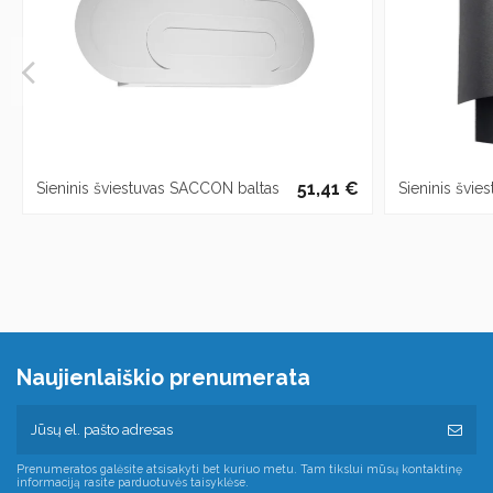
51,41 €
Sieninis šviestuvas SACCON baltas
Sieninis švie
Naujienlaiškio prenumerata
Prenumeratos galėsite atsisakyti bet kuriuo metu. Tam tikslui mūsų kontaktinę
informaciją rasite parduotuvės taisyklėse.