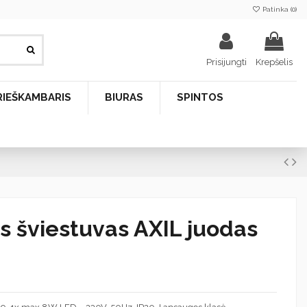
Patinka (
0
)
Prisijungti
Krepšelis
RIEŠKAMBARIS
BIURAS
SPINTOS
is šviestuvas AXIL juodas