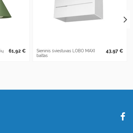
61,92 €
43,97 €
ių
Sieninis šviestuvas LOBO MAXI
baltas