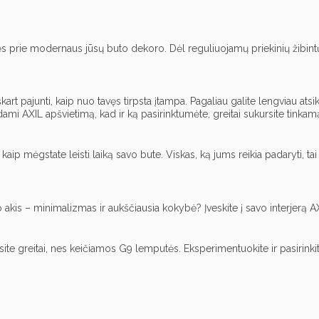
derės prie modernaus jūsų buto dekoro. Dėl reguliuojamų priekinių žibintų
kart pajunti, kaip nuo tavęs tirpsta įtampa. Pagaliau galite lengviau atsik
dami AXIL apšvietimą, kad ir ką pasirinktumėte, greitai sukursite tinkam
aip mėgstate leisti laiką savo bute. Viskas, ką jums reikia padaryti, tai
o akis – minimalizmas ir aukščiausia kokybė? Įveskite į savo interjerą 
rysite greitai, nes keičiamos G9 lemputės. Eksperimentuokite ir pasiri