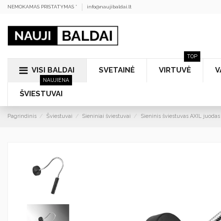
NEMOKAMAS PRISTATYMAS *
info@naujibaldai.lt
TOP
VISI BALDAI
SVETAINĖ
VIRTUVĖ
V
NAUJIENA
ŠVIESTUVAI
Pagrindinis
Šviestuvai
Sieniniai šviestuvai
Sieninis šviestuvas AXIL juodas