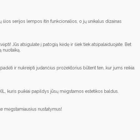
 šios serijos lempos itin funkcionalios, o jų unikalus dizainas
vėpti! Jūs atsigulate į patogią kėdę ir šiek tiek atsipalaiduojate. Bet
ą nuotaiką.
 padėti ir nukreipti judančius prožektorius būtent ten, kur jums reikia
AXIL, kuris puikiai papildys jūsų mėgstamos estetikos baldus.
nkite mėgstamiausius nustatymus!