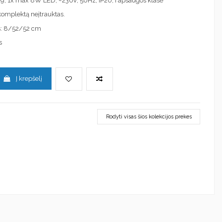
: G9, 1x max 8W LED, ~230V, 50Hz, IP20, I apsaugos klasė
į komplektą neįtrauktas.
s: 8/52/52 cm
s
Į krepšelį
Rodyti visas šios kolekcijos prekes