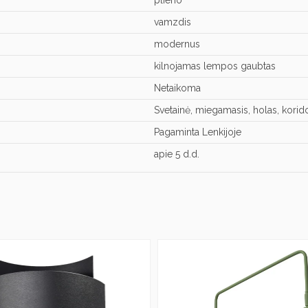
plieno
vamzdis
modernus
kilnojamas lempos gaubtas
Netaikoma
Svetainė, miegamasis, holas, korido
Pagaminta Lenkijoje
apie 5 d.d.