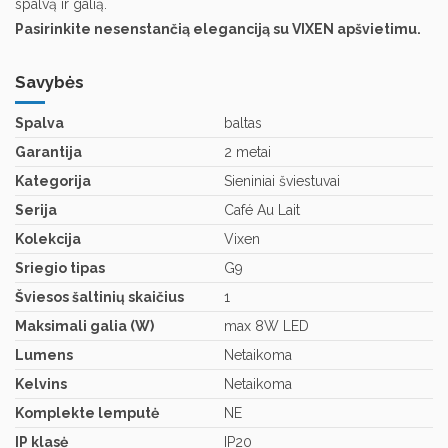
spalvą ir galią.
Pasirinkite nesenstančią eleganciją su VIXEN apšvietimu.
Savybės
Spalva
baltas
Garantija
2 metai
Kategorija
Sieniniai šviestuvai
Serija
Café Au Lait
Kolekcija
Vixen
Sriegio tipas
G9
Šviesos šaltinių skaičius
1
Maksimali galia (W)
max 8W LED
Lumens
Netaikoma
Kelvins
Netaikoma
Komplekte lemputė
NE
IP klasė
IP20