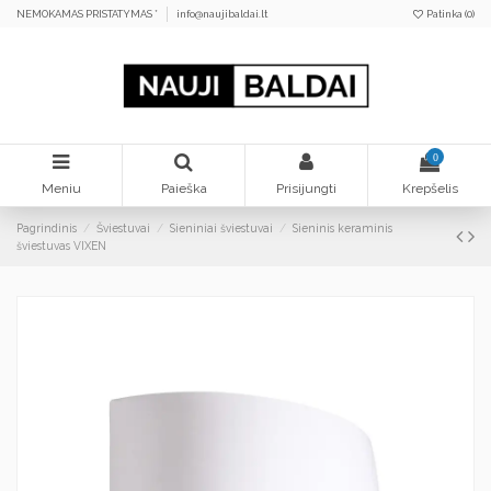
NEMOKAMAS PRISTATYMAS *
info@naujibaldai.lt
Patinka (
0
)
0
Meniu
Paieška
Prisijungti
Krepšelis
Pagrindinis
Šviestuvai
Sieniniai šviestuvai
Sieninis keraminis
šviestuvas VIXEN