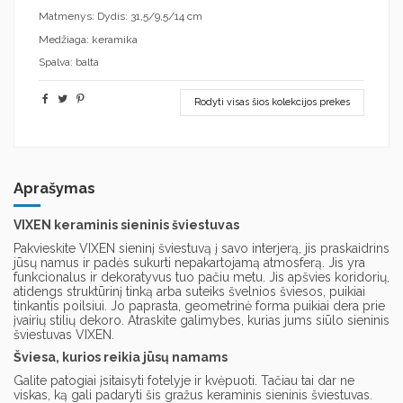
Matmenys: Dydis: 31,5/9,5/14 cm
Medžiaga: keramika
Spalva: balta
Rodyti visas šios kolekcijos prekes
Aprašymas
VIXEN keraminis sieninis šviestuvas
Pakvieskite VIXEN sieninį šviestuvą į savo interjerą, jis praskaidrins
jūsų namus ir padės sukurti nepakartojamą atmosferą. Jis yra
funkcionalus ir dekoratyvus tuo pačiu metu. Jis apšvies koridorių,
atidengs struktūrinį tinką arba suteiks švelnios šviesos, puikiai
tinkantis poilsiui. Jo paprasta, geometrinė forma puikiai dera prie
įvairių stilių dekoro. Atraskite galimybes, kurias jums siūlo sieninis
šviestuvas VIXEN.
Šviesa, kurios reikia jūsų namams
Galite patogiai įsitaisyti fotelyje ir kvėpuoti. Tačiau tai dar ne
viskas, ką gali padaryti šis gražus keraminis sieninis šviestuvas.