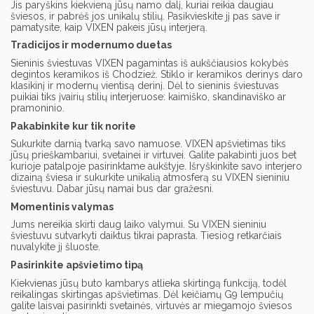
Jis paryškins kiekvieną jūsų namo dalį, kuriai reikia daugiau
šviesos, ir pabrėš jos unikalų stilių. Pasikvieskite jį pas save ir
pamatysite, kaip VIXEN pakeis jūsų interjerą.
Tradicijos ir modernumo duetas
Sieninis šviestuvas VIXEN pagamintas iš aukščiausios kokybės
degintos keramikos iš Chodzież. Stiklo ir keramikos derinys daro
klasikinį ir modernų vientisą derinį. Dėl to sieninis šviestuvas
puikiai tiks įvairių stilių interjeruose: kaimiško, skandinaviško ar
pramoninio.
Pakabinkite kur tik norite
Sukurkite darnią tvarką savo namuose. VIXEN apšvietimas tiks
jūsų prieškambariui, svetainei ir virtuvei. Galite pakabinti juos bet
kurioje patalpoje pasirinktame aukštyje. Išryškinkite savo interjero
dizainą šviesa ir sukurkite unikalią atmosferą su VIXEN sieniniu
šviestuvu. Dabar jūsų namai bus dar gražesni.
Momentinis valymas
Jums nereikia skirti daug laiko valymui. Su VIXEN sieniniu
šviestuvu sutvarkyti daiktus tikrai paprasta. Tiesiog retkarčiais
nuvalykite jį šluoste.
Pasirinkite apšvietimo tipą
Kiekvienas jūsų buto kambarys atlieka skirtingą funkciją, todėl
reikalingas skirtingas apšvietimas. Dėl keičiamų G9 lempučių
galite laisvai pasirinkti svetainės, virtuvės ar miegamojo šviesos