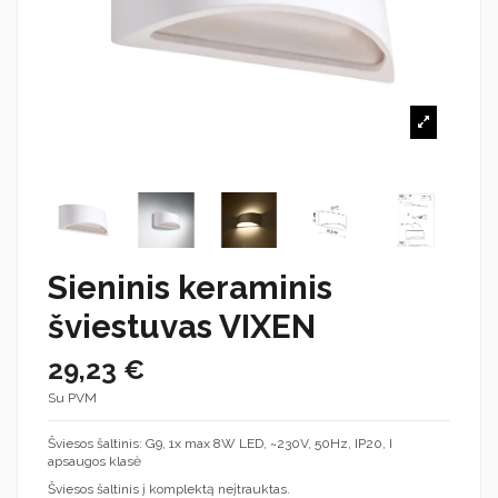
Sieninis keraminis
šviestuvas VIXEN
29,23 €
Su PVM
Šviesos šaltinis: G9, 1x max 8W LED, ~230V, 50Hz, IP20, I
apsaugos klasė
Šviesos šaltinis į komplektą neįtrauktas.