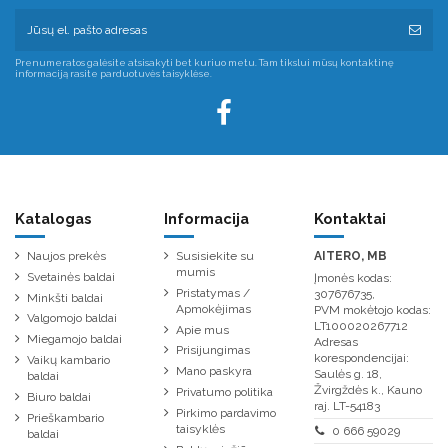
Prenumeratos galėsite atsisakyti bet kuriuo metu. Tam tikslui mūsų kontaktinę
informaciją rasite parduotuvės taisyklėse.
Katalogas
Informacija
Kontaktai
Naujos prekės
Susisiekite su
AITERO, MB
mumis
Svetainės baldai
Įmonės kodas:
Pristatymas /
307676735,
Minkšti baldai
Apmokėjimas
PVM mokėtojo kodas:
Valgomojo baldai
LT100020267712
Apie mus
Miegamojo baldai
Adresas
Prisijungimas
korespondencijai:
Vaikų kambario
Mano paskyra
Saulės g. 18,
baldai
Žvirgždės k., Kauno
Privatumo politika
Biuro baldai
raj. LT-54183
Pirkimo pardavimo
Prieškambario
taisyklės
0 666 59029
baldai