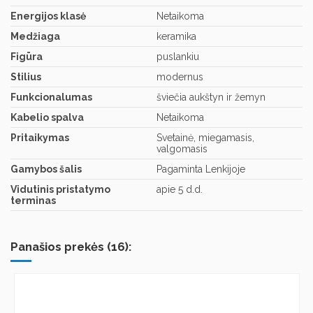
Energijos klasė
Netaikoma
Medžiaga
keramika
Figūra
puslankiu
Stilius
modernus
Funkcionalumas
šviečia aukštyn ir žemyn
Kabelio spalva
Netaikoma
Pritaikymas
Svetainė, miegamasis,
valgomasis
Gamybos šalis
Pagaminta Lenkijoje
Vidutinis pristatymo
apie 5 d.d.
terminas
Panašios prekės (16):