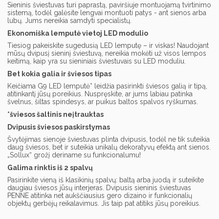
Sieninis šviestuvas turi paprastą, paviršiuje montuojamą tvirtinimo
sistemą, todėl galėsite lengvai montuoti patys - ant sienos arba
lubų. Jums nereikia samdyti specialistų.
Ekonomiška lemputė vietoj LED modulio
Tiesiog pakeiskite sugedusią LED lemputę – ir viskas! Naudojant
mūsų dvipusį sieninį šviestuvą, nereikia mokėti už visos lempos
keitimą, kaip yra su sieniniais šviestuvais su LED moduliu.
Bet kokia galia ir šviesos tipas
Keičiama G9 LED lemputė* leidžia pasirinkti šviesos galią ir tipą,
atitinkantį jūsų poreikius. Nuspręskite, ar jums labiau patinka
švelnus, šiltas spindesys, ar puikus baltos spalvos ryškumas.
*šviesos šaltinis neįtrauktas
Dvipusis šviesos paskirstymas
Švytėjimas sienoje šviestuvas plinta dvipusis, todėl ne tik suteikia
daug šviesos, bet ir suteikia unikalų dekoratyvų efektą ant sienos.
„Sollux“ grožį deriname su funkcionalumu!
Galima rinktis iš 2 spalvų
Pasirinkite vieną iš klasikinių spalvų: baltą arba juodą ir suteikite
daugiau šviesos jūsų interjeras. Dvipusis sieninis šviestuvas
PENNE atitinka net aukščiausius gero dizaino ir funkcionalių
objektų gerbėjų reikalavimus. Jis taip pat atitiks jūsų poreikius.