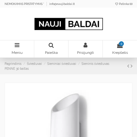
NEMOKAMAS PRISTATYMAS *
info@naujibaldai.lt
Patinka (
0
)
0
Meniu
Paieška
Prisijungti
Krepšelis
Pagrindinis
Šviestuvai
Sieniniai šviestuvai
Sieninis šviestuvas
PENNE 30 baltas