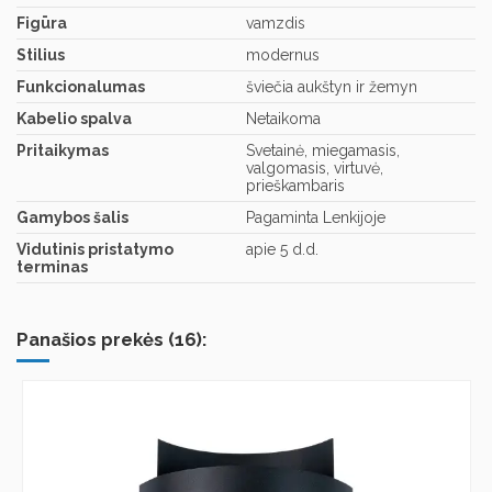
Figūra
vamzdis
Stilius
modernus
Funkcionalumas
šviečia aukštyn ir žemyn
Kabelio spalva
Netaikoma
Pritaikymas
Svetainė, miegamasis,
valgomasis, virtuvė,
prieškambaris
Gamybos šalis
Pagaminta Lenkijoje
Vidutinis pristatymo
apie 5 d.d.
terminas
Panašios prekės (16):