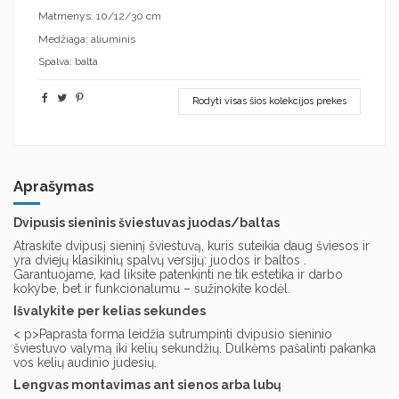
Matmenys: 10/12/30 cm
Medžiaga: aliuminis
Spalva: balta
Rodyti visas šios kolekcijos prekes
Aprašymas
Dvipusis sieninis šviestuvas juodas/baltas
Atraskite dvipusį sieninį šviestuvą, kuris suteikia daug šviesos ir
yra dviejų klasikinių spalvų versijų: juodos ir baltos .
Garantuojame, kad liksite patenkinti ne tik estetika ir darbo
kokybe, bet ir funkcionalumu – sužinokite kodėl.
Išvalykite per kelias sekundes
< p>Paprasta forma leidžia sutrumpinti dvipusio sieninio
šviestuvo valymą iki kelių sekundžių. Dulkėms pašalinti pakanka
vos kelių audinio judesių.
Lengvas montavimas ant sienos arba lubų