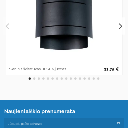
31,75 €
Sieninis šviestuvas HESTIA juodas
Naujienlaiškio prenumerata