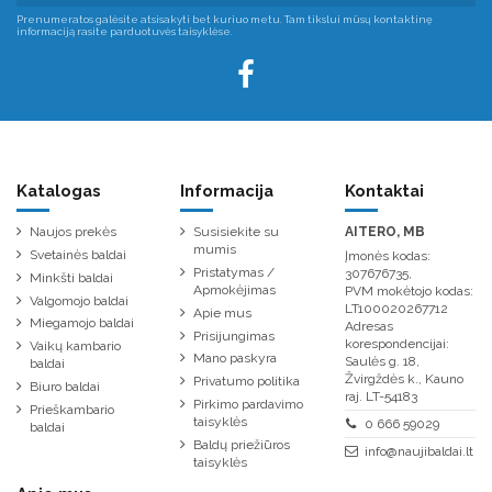
Prenumeratos galėsite atsisakyti bet kuriuo metu. Tam tikslui mūsų kontaktinę
informaciją rasite parduotuvės taisyklėse.
Katalogas
Informacija
Kontaktai
Naujos prekės
Susisiekite su
AITERO, MB
mumis
Svetainės baldai
Įmonės kodas:
Pristatymas /
307676735,
Minkšti baldai
Apmokėjimas
PVM mokėtojo kodas:
Valgomojo baldai
LT100020267712
Apie mus
Miegamojo baldai
Adresas
Prisijungimas
korespondencijai:
Vaikų kambario
Mano paskyra
Saulės g. 18,
baldai
Žvirgždės k., Kauno
Privatumo politika
Biuro baldai
raj. LT-54183
Pirkimo pardavimo
Prieškambario
taisyklės
0 666 59029
baldai
Baldų priežiūros
info@naujibaldai.lt
taisyklės