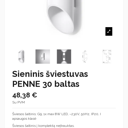
Sieninis šviestuvas
PENNE 30 baltas
48,38 €
Su PVM
Šviesos šaltinis: G9, 1x max 8W LED, ~230V, 50Hz, IP20, I
apsaugos klasė
Šviesos šaltinis į komplektą neįtrauktas.