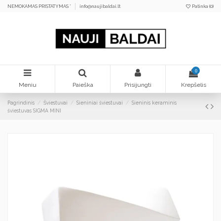
NEMOKAMAS PRISTATYMAS *
info@naujibaldai.lt
Patinka (
0
)
0
Meniu
Paieška
Prisijungti
Krepšelis
Pagrindinis
Šviestuvai
Sieniniai šviestuvai
Sieninis keraminis
šviestuvas SIGMA MINI