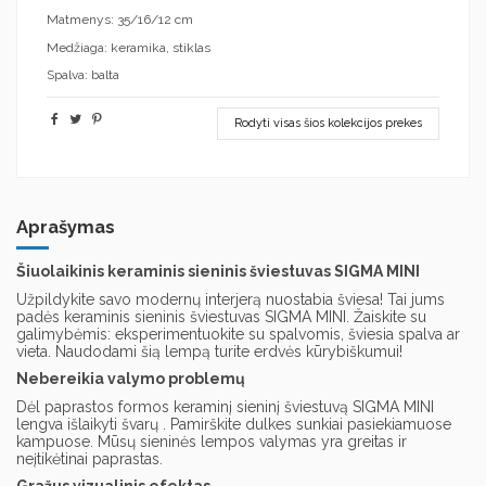
Matmenys: 35/16/12 cm
Medžiaga: keramika, stiklas
Spalva: balta
Rodyti visas šios kolekcijos prekes
Aprašymas
Šiuolaikinis keraminis sieninis šviestuvas SIGMA MINI
Užpildykite savo modernų interjerą nuostabia šviesa! Tai jums
padės keraminis sieninis šviestuvas SIGMA MINI. Žaiskite su
galimybėmis: eksperimentuokite su spalvomis, šviesia spalva ar
vieta. Naudodami šią lempą turite erdvės kūrybiškumui!
Nebereikia valymo problemų
Dėl paprastos formos keraminį sieninį šviestuvą SIGMA MINI
lengva išlaikyti švarų . Pamirškite dulkes sunkiai pasiekiamuose
kampuose. Mūsų sieninės lempos valymas yra greitas ir
neįtikėtinai paprastas.