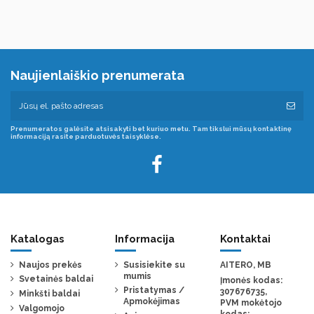
Naujienlaiškio prenumerata
Prenumeratos galėsite atsisakyti bet kuriuo metu. Tam tikslui mūsų kontaktinę
informaciją rasite parduotuvės taisyklėse.
Katalogas
Informacija
Kontaktai
Naujos prekės
Susisiekite su
AITERO, MB
mumis
Svetainės baldai
Įmonės kodas:
Pristatymas /
307676735,
Minkšti baldai
Apmokėjimas
PVM mokėtojo
Valgomojo
kodas: