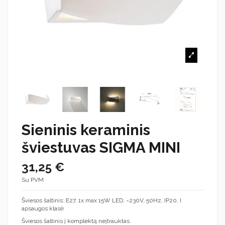
Sieninis keraminis
šviestuvas SIGMA MINI
31,25 €
Su PVM
Šviesos šaltinis: E27, 1x max 15W LED, ~230V, 50Hz, IP20, I
apsaugos klasė
Šviesos šaltinis į komplektą neįtrauktas.