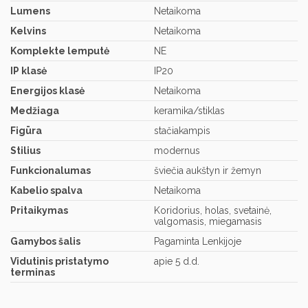
Lumens
Netaikoma
Kelvins
Netaikoma
Komplekte lemputė
NE
IP klasė
IP20
Energijos klasė
Netaikoma
Medžiaga
keramika/stiklas
Figūra
stačiakampis
Stilius
modernus
Funkcionalumas
šviečia aukštyn ir žemyn
Kabelio spalva
Netaikoma
Pritaikymas
Koridorius, holas, svetainė,
valgomasis, miegamasis
Gamybos šalis
Pagaminta Lenkijoje
Vidutinis pristatymo
apie 5 d.d.
terminas