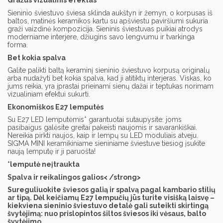
Gražus vizualinis efektas
Sieninio šviestuvo šviesa sklinda aukštyn ir žemyn, o korpusas iš
baltos, matinės keramikos kartu su apšviestu paviršiumi sukuria
graži vaizdinė kompozicija. Sieninis šviestuvas puikiai atrodys
moderniame interjere, džiugins savo lengvumu ir tvarkinga
forma.
Bet kokia spalva
Galite palikti baltą keraminį sieninio šviestuvo korpusą originalų
arba nudažyti bet kokia spalva, kad ji atitiktų interjeras. Viskas, ko
jums reikia, yra įprastai prieinami sienų dažai ir teptukas norimam
vizualiniam efektui sukurti.
Ekonomiškos E27 lemputės
Su E27 LED lemputėmis* garantuotai sutaupysite: joms
pasibaigus galėsite greitai pakeisti naujomis ir savarankiškai.
Nereikia pirkti naujos, kaip ir lempų su LED moduliais atveju.
SIGMA MINI keramikiniame sieniniame šviestuve tiesiog įsukite
naują lemputę ir ji paruošta!
*lemputė neįtraukta
Spalva ir reikalingos galios< /strong>
Sureguliuokite šviesos galią ir spalvą pagal kambario stilių
ar tipą. Dėl keičiamų E27 lempučių jūs turite visišką laisvę –
kiekviena sieninio šviestuvo detalė gali suteikti skirtingą
švytėjimą: nuo prislopintos šiltos šviesos iki vėsaus, balto
švytėjimo.