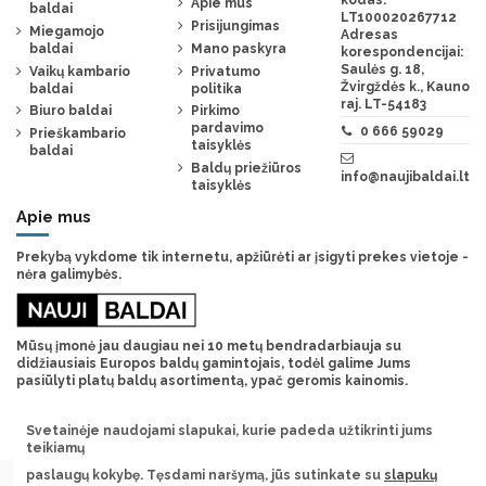
Apie mus
baldai
LT100020267712
Prisijungimas
Miegamojo
Adresas
baldai
Mano paskyra
korespondencijai:
Saulės g. 18,
Vaikų kambario
Privatumo
Žvirgždės k., Kauno
baldai
politika
raj. LT-54183
Biuro baldai
Pirkimo
pardavimo
0 666 59029
Prieškambario
taisyklės
baldai
Baldų priežiūros
info@naujibaldai.lt
taisyklės
Apie mus
Prekybą vykdome tik internetu, apžiūrėti ar įsigyti prekes vietoje -
nėra galimybės.
Mūsų įmonė jau daugiau nei 10 metų bendradarbiauja su
didžiausiais Europos baldų gamintojais, todėl galime Jums
pasiūlyti platų baldų asortimentą, ypač geromis kainomis.
Svetainėje naudojami slapukai, kurie padeda užtikrinti jums
teikiamų
paslaugų kokybę. Tęsdami naršymą, jūs sutinkate su
slapukų