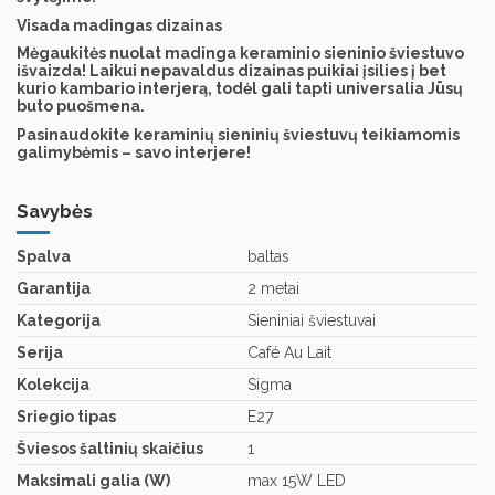
Visada madingas dizainas
Mėgaukitės nuolat madinga keraminio sieninio šviestuvo
išvaizda! Laikui nepavaldus dizainas puikiai įsilies į bet
kurio kambario interjerą, todėl gali tapti universalia Jūsų
buto puošmena.
Pasinaudokite keraminių sieninių šviestuvų teikiamomis
galimybėmis – savo interjere!
Savybės
Spalva
baltas
Garantija
2 metai
Kategorija
Sieniniai šviestuvai
Serija
Café Au Lait
Kolekcija
Sigma
Sriegio tipas
E27
Šviesos šaltinių skaičius
1
Maksimali galia (W)
max 15W LED