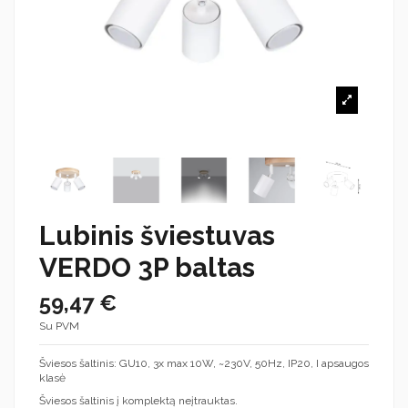
Lubinis šviestuvas
VERDO 3P baltas
59,47 €
Su PVM
Šviesos šaltinis: GU10, 3x max 10W, ~230V, 50Hz, IP20, I apsaugos
klasė
Šviesos šaltinis į komplektą neįtrauktas.