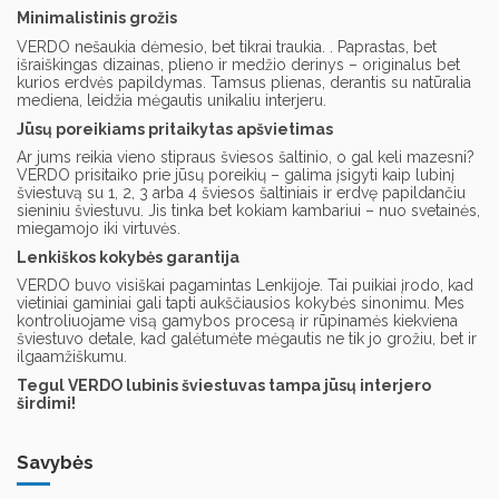
Minimalistinis grožis
VERDO nešaukia dėmesio, bet tikrai traukia. . Paprastas, bet
išraiškingas dizainas, plieno ir medžio derinys – originalus bet
kurios erdvės papildymas. Tamsus plienas, derantis su natūralia
mediena, leidžia mėgautis unikaliu interjeru.
Jūsų poreikiams pritaikytas apšvietimas
Ar jums reikia vieno stipraus šviesos šaltinio, o gal keli mazesni?
VERDO prisitaiko prie jūsų poreikių – galima įsigyti kaip lubinį
šviestuvą su 1, 2, 3 arba 4 šviesos šaltiniais ir erdvę papildančiu
sieniniu šviestuvu. Jis tinka bet kokiam kambariui – nuo ​​svetainės,
miegamojo iki virtuvės.
Lenkiškos kokybės garantija
VERDO buvo visiškai pagamintas Lenkijoje. Tai puikiai įrodo, kad
vietiniai gaminiai gali tapti aukščiausios kokybės sinonimu. Mes
kontroliuojame visą gamybos procesą ir rūpinamės kiekviena
šviestuvo detale, kad galėtumėte mėgautis ne tik jo grožiu, bet ir
ilgaamžiškumu.
Tegul VERDO lubinis šviestuvas tampa jūsų interjero
širdimi!
Savybės