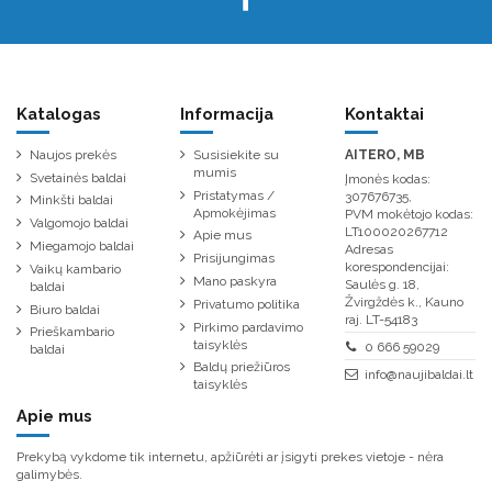
Katalogas
Informacija
Kontaktai
Naujos prekės
Susisiekite su
AITERO, MB
mumis
Svetainės baldai
Įmonės kodas:
Pristatymas /
307676735,
Minkšti baldai
Apmokėjimas
PVM mokėtojo kodas:
Valgomojo baldai
LT100020267712
Apie mus
Miegamojo baldai
Adresas
Prisijungimas
korespondencijai:
Vaikų kambario
Mano paskyra
Saulės g. 18,
baldai
Žvirgždės k., Kauno
Privatumo politika
Biuro baldai
raj. LT-54183
Pirkimo pardavimo
Prieškambario
taisyklės
0 666 59029
baldai
Baldų priežiūros
info@naujibaldai.lt
taisyklės
Apie mus
Prekybą vykdome tik internetu, apžiūrėti ar įsigyti prekes vietoje - nėra
galimybės.