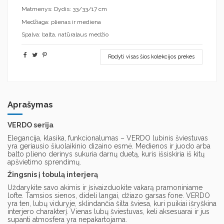
Matmenys: Dydis: 33/33/17 cm
Medžiaga: plienas ir mediena
Spalva: balta, natūralaus medžio
Rodyti visas šios kolekcijos prekes
Aprašymas
VERDO serija
Elegancija, klasika, funkcionalumas – VERDO lubinis šviestuvas
yra geriausio šiuolaikinio dizaino esmė. Medienos ir juodo arba
balto plieno derinys sukuria darnų duetą, kuris išsiskiria iš kitų
apšvietimo sprendimų.
Žingsnis į tobulą interjerą
Uždarykite savo akimis ir įsivaizduokite vakarą pramoniniame
lofte. Tamsios sienos, dideli langai, džiazo garsas fone. VERDO
yra ten, lubų viduryje, sklindančia šilta šviesa, kuri puikiai išryškina
interjero charakterį. Vienas lubų šviestuvas, keli aksesuarai ir jus
supanti atmosfera yra nepakartojama.