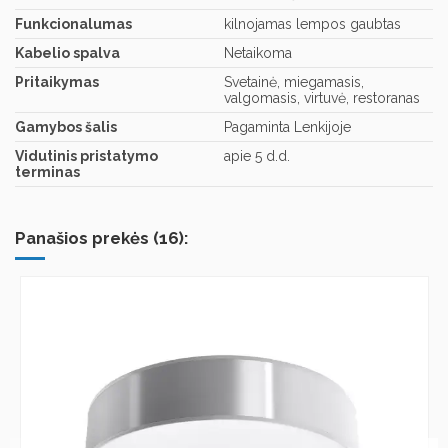
Funkcionalumas
kilnojamas lempos gaubtas
Kabelio spalva
Netaikoma
Pritaikymas
Svetainė, miegamasis,
valgomasis, virtuvė, restoranas
Gamybos šalis
Pagaminta Lenkijoje
Vidutinis pristatymo
apie 5 d.d.
terminas
Panašios prekės (16):