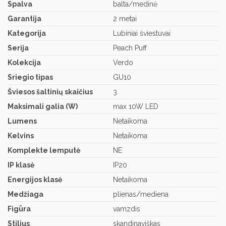
Spalva
balta/medinė
Garantija
2 metai
Kategorija
Lubiniai šviestuvai
Serija
Peach Puff
Kolekcija
Verdo
Sriegio tipas
GU10
Šviesos šaltinių skaičius
3
Maksimali galia (W)
max 10W LED
Lumens
Netaikoma
Kelvins
Netaikoma
Komplekte lemputė
NE
IP klasė
IP20
Energijos klasė
Netaikoma
Medžiaga
plienas/mediena
Figūra
vamzdis
Stilius
skandinaviškas