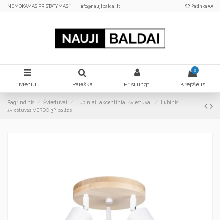
NEMOKAMAS PRISTATYMAS *
info@naujibaldai.lt
Patinka (
0
)
0
Meniu
Paieška
Prisijungti
Krepšelis
Pagrindinis
Šviestuvai
Lubiniai, akcentiniai šviestuvai
Lubinis
šviestuvas VERDO 3P baltas