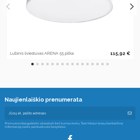
115,92 €
Lubinis šviestuvas ARENA 55 pilka
Naujienlaiškio prenumerata
Prenumeratos galėsite atsisakyti bet kuriuo metu. Tam tikslui mūsų kontaktinę
informaciją rasite parduotuvės taisyklėse.