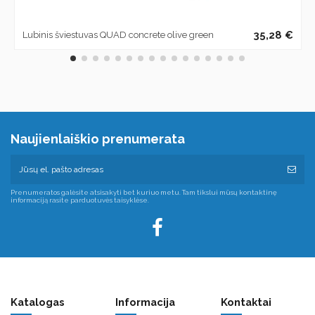
35,28 €
Lubinis šviestuvas QUAD concrete olive green
Naujienlaiškio prenumerata
Prenumeratos galėsite atsisakyti bet kuriuo metu. Tam tikslui mūsų kontaktinę
informaciją rasite parduotuvės taisyklėse.
Katalogas
Informacija
Kontaktai