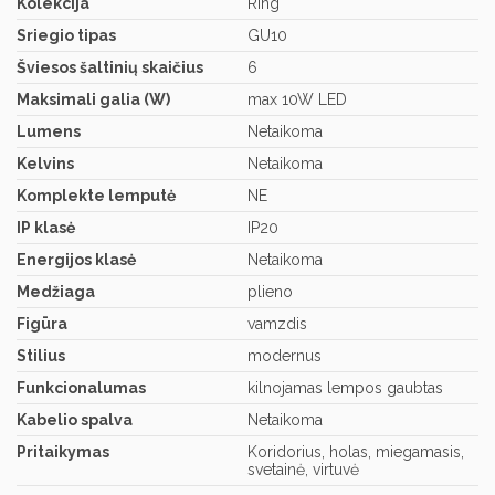
Kolekcija
Ring
Sriegio tipas
GU10
Šviesos šaltinių skaičius
6
Maksimali galia (W)
max 10W LED
Lumens
Netaikoma
Kelvins
Netaikoma
Komplekte lemputė
NE
IP klasė
IP20
Energijos klasė
Netaikoma
Medžiaga
plieno
Figūra
vamzdis
Stilius
modernus
Funkcionalumas
kilnojamas lempos gaubtas
Kabelio spalva
Netaikoma
Pritaikymas
Koridorius, holas, miegamasis,
svetainė, virtuvė