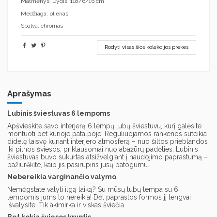
Matmenys: Dydis: 118/6/16 cm
Medžiaga: plienas
Spalva: chromas
Rodyti visas šios kolekcijos prekes
Aprašymas
Lubinis šviestuvas 6 lempoms
Apšvieskite savo interjerą 6 lempų lubų šviestuvu, kurį galėsite
montuoti bet kurioje patalpoje. Reguliuojamos rankenos suteikia
didelę laisvę kuriant interjero atmosferą – nuo ​​šiltos prieblandos
iki pilnos šviesos, priklausomai nuo abažūrų padėties. Lubinis
šviestuvas buvo sukurtas atsižvelgiant į naudojimo paprastumą –
pažiūrėkite, kaip jis pasirūpins jūsų patogumu.
Nebereikia varginančio valymo
Nemėgstate valyti ilgą laiką? Su mūsų lubų lempa su 6
lempomis jums to nereikia! Dėl paprastos formos jį lengvai
išvalysite. Tik akimirka ir viskas šviečia.