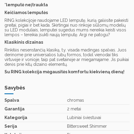
*lemputė neįtraukta
Keičiamos lemputės
RING kolekcijoje naudojame LED lemputę, kurią galėsite pakeisti
greitai, pigiai ir bet kada. Skirtingai nuo rinkoje siūlomų modelių
su LED moduliais, lemputei sugedus mums nereikia keisti visos
lempos – tereikia įsukti naują lemputę. Argi ne patogu?
Klasikinis dizainas
Rinkitės nesenstančią klasiką, t.y. visada madingas spalvas. Juos
derinome prie universalios lubų formos, todėl vienodai tiks
virtuvėje ir vonioje, taip pat svetainėje ar miegamajame. Jis puikiai
derės prie kitų dizaino elementų.
Su RING kolekcija mėgausitės komfortu kiekvieną dieną!
Savybės
Spalva
chromas
Garantija
2 metai
Kategorija
Lubiniai šviestuvai
Serija
Bittersweet Shimmer