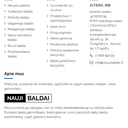
Naujos prekės
Susisiekite su
AITERO, MB
mumis
Svetainės baldai
Įmonės kodas:
Pristatymas /
307676735,
Minkšti baldai
Apmokėjimas
PVM mokėtojo kodas:
Valgomojo baldai
LT100020267712
Apie mus
Miegamojo baldai
Adresas
Prisijungimas
korespondencijai:
Vaikų kambario
Mano paskyra
Saulės g. 18,
baldai
Žvirgždės k., Kauno
Privatumo politika
Biuro baldai
raj. LT-54183
Pirkimo pardavimo
Prieškambario
taisyklės
0 666 59029
baldai
Baldų priežiūros
info@naujibaldai.lt
taisyklės
Apie mus
Prekybą vykdome tik internetu, apžiūrėti ar įsigyti prekes vietoje - nėra
galimybės.
Mūsų įmonė jau daugiau nei 10 metų bendradarbiauja su didžiausiais
Europos baldų gamintojais, todėl galime Jums pasiūlyti platų baldų
asortimentą, ypač geromis kainomis.