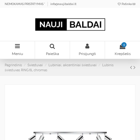
NEMOKAMAS PRISTATYMAS *
info@naujibaldai.lt
Patinka (
0
)
0
Meniu
Paieška
Prisijungti
Krepšelis
Pagrindinis
Šviestuvai
Lubiniai, akcentiniai šviestuvai
Lubinis
šviestuvas RING 6L chromas