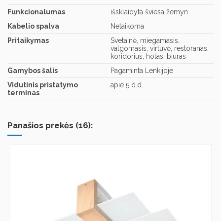
Funkcionalumas
išsklaidyta šviesa žemyn
Kabelio spalva
Netaikoma
Pritaikymas
Svetainė, miegamasis,
valgomasis, virtuvė, restoranas,
koridorius, holas, biuras
Gamybos šalis
Pagaminta Lenkijoje
Vidutinis pristatymo
apie 5 d.d.
terminas
Panašios prekės (16):