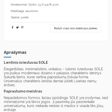
Išmatavimai: Dydis: 13,7/3,5/8,3 cm
Medžiaga: aliuminis
Spalva: juoda
Rodyti visas šios kolekcijos prekes
Aprašymas
Lentinis šviestuvas SOLE
Elegantiškas, minimalistinis, unikalus – lubinis šviestuvas SOLE
yra puikus modernaus dizaino ir palėpės charakterio derinys.
Sukurta tiems, kurie vertina paprastumą tobula forma.
Universalus charakteris leidžia darniai įsilieti į įvairias namų
erdves.
Paprastumo meistras
Nepastebimos formos, tačiau įspūdinga. SOLE yra įrodymas, kad
minimalizme yra tikros jėgos. Jį pasirinkę jūs pasirenkate
universalumą, kuris niekada neišeis iš mados ir visada tiks jūsų
erdvėje.