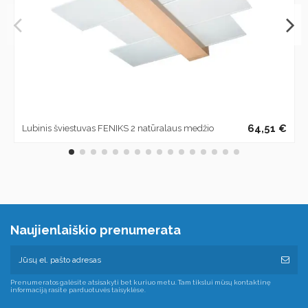
64,51 €
Lubinis šviestuvas FENIKS 2 natūralaus medžio
Naujienlaiškio prenumerata
Prenumeratos galėsite atsisakyti bet kuriuo metu. Tam tikslui mūsų kontaktinę
informaciją rasite parduotuvės taisyklėse.