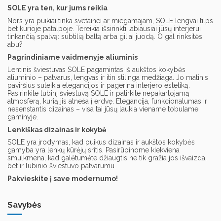
SOLE yra ten, kur jums reikia
Nors yra puikiai tinka svetainei ar miegamajam, SOLE lengvai tilps
bet kurioje patalpoje. Tereikia išsirinkti labiausiai jūsų interjerui
tinkančią spalvą: subtilią baltą arba giliai juodą. O gal rinksitės
abu?
Pagrindiniame vaidmenyje aliuminis
Lentinis šviestuvas SOLE pagamintas iš aukštos kokybės
aliuminio – patvarus, lengvas ir itin stilinga medžiaga. Jo matinis
paviršius suteikia elegancijos ir pagerina interjero estetiką.
Pasirinkite lubinį šviestuvą SOLE ir patirkite nepakartojamą
atmosferą, kurią jis atneša į erdvę. Elegancija, funkcionalumas ir
nesenstantis dizainas – visa tai jūsų laukia viename tobulame
gaminyje.
Lenkiškas dizainas ir kokybė
SOLE yra įrodymas, kad puikus dizainas ir aukštos kokybės
gamyba yra lenkų kūrėjų sritis. Pasirūpinome kiekviena
smulkmena, kad galėtumėte džiaugtis ne tik gražia jos išvaizda,
bet ir lubinio šviestuvo patvarumu.
Pakvieskite į save modernumo!
Savybės