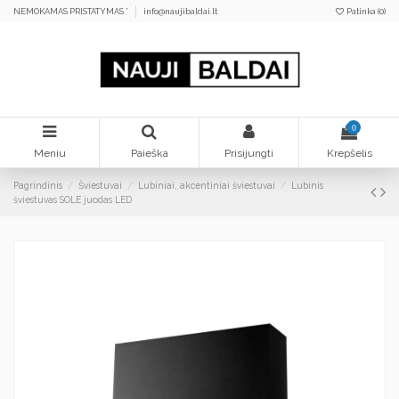
NEMOKAMAS PRISTATYMAS *
info@naujibaldai.lt
Patinka (
0
)
0
Meniu
Paieška
Prisijungti
Krepšelis
Pagrindinis
Šviestuvai
Lubiniai, akcentiniai šviestuvai
Lubinis
šviestuvas SOLE juodas LED