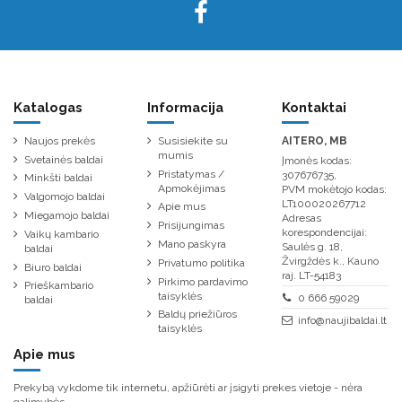
Katalogas
Informacija
Kontaktai
Naujos prekės
Susisiekite su
AITERO, MB
mumis
Svetainės baldai
Įmonės kodas:
Pristatymas /
307676735,
Minkšti baldai
Apmokėjimas
PVM mokėtojo kodas:
Valgomojo baldai
LT100020267712
Apie mus
Miegamojo baldai
Adresas
Prisijungimas
korespondencijai:
Vaikų kambario
Mano paskyra
Saulės g. 18,
baldai
Žvirgždės k., Kauno
Privatumo politika
Biuro baldai
raj. LT-54183
Pirkimo pardavimo
Prieškambario
taisyklės
0 666 59029
baldai
Baldų priežiūros
info@naujibaldai.lt
taisyklės
Apie mus
Prekybą vykdome tik internetu, apžiūrėti ar įsigyti prekes vietoje - nėra