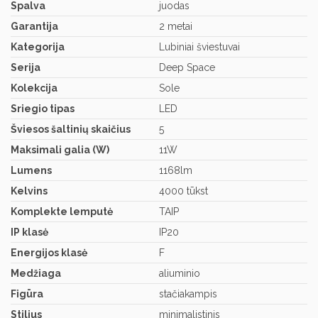
Spalva
juodas
Garantija
2 metai
Kategorija
Lubiniai šviestuvai
Serija
Deep Space
Kolekcija
Sole
Sriegio tipas
LED
Šviesos šaltinių skaičius
5
Maksimali galia (W)
11W
Lumens
1168lm
Kelvins
4000 tūkst
Komplekte lemputė
TAIP
IP klasė
IP20
Energijos klasė
F
Medžiaga
aliuminio
Figūra
stačiakampis
Stilius
minimalistinis