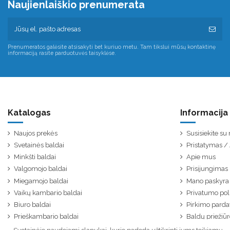
Naujienlaiškio prenumerata
Prenumeratos galėsite atsisakyti bet kuriuo metu. Tam tikslui mūsų kontaktinę
informaciją rasite parduotuvės taisyklėse.
Katalogas
Informacija
Naujos prekės
Susisiekite s
Svetainės baldai
Pristatymas 
Minkšti baldai
Apie mus
Valgomojo baldai
Prisijungimas
Miegamojo baldai
Mano paskyra
Vaikų kambario baldai
Privatumo poli
Biuro baldai
Pirkimo parda
Prieškambario baldai
Baldų priežiūr