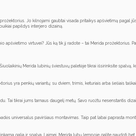
prožektorius. Jo kilnojami gaubtai visada pritaikys apšvietimą pagal jūsų p
uikiai papildys interjero dizainą.
nio apšvietimo virtuvei? Jūs ką tik jį radote – tai Merida prožektorius.
iuolaikinių Merida lubinių šviestuvų paletėje tikrai išsirinksite spalvą, 
ius yra penkių variantų: su dviem, trimis, keturiais arba šešiais taškais
. Tai tikrai jums tarnaus daugelį metų. Savo ruožtu nesenstantis dizain
ums padės universalus paviršiaus montavimas. Taip pat labai paprasta mont
 atitinkama galia ir spalva. Laimei, Merida lubų lempoje galite naudoti bet