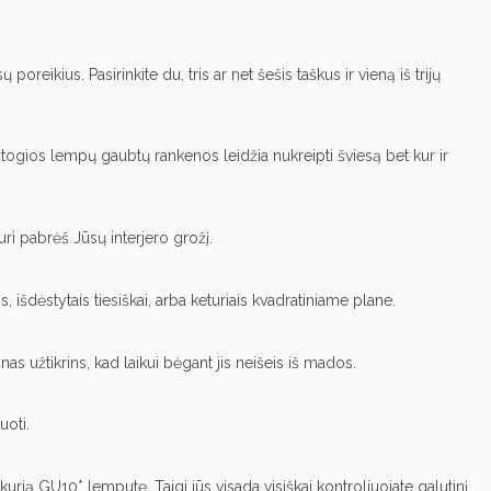
oreikius. Pasirinkite du, tris ar net šešis taškus ir vieną iš trijų
 Patogios lempų gaubtų rankenos leidžia nukreipti šviesą bet kur ir
kuri pabrėš Jūsų interjero grožį.
, išdėstytais tiesiškai, arba keturiais kvadratiniame plane.
as užtikrins, kad laikui bėgant jis neišeis iš mados.
uoti.
 kurią GU10* lemputę. Taigi jūs visada visiškai kontroliuojate galutinį