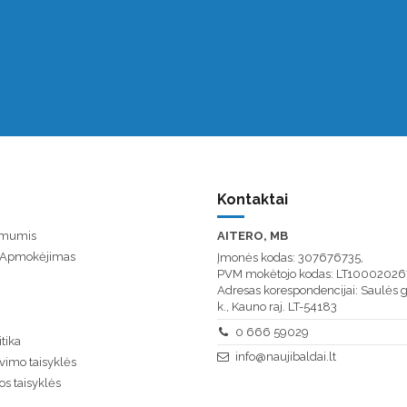
Kontaktai
u mumis
AITERO, MB
/ Apmokėjimas
Įmonės kodas: 307676735,
PVM mokėtojo kodas: LT10002026
Adresas korespondencijai: Saulės g
k., Kauno raj. LT-54183
0 666 59029
tika
info@naujibaldai.lt
vimo taisyklės
os taisyklės