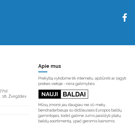
Apie mus
Prekybą vykdome tik internetu, apžiūrėti ar įsigyti
prekes vietoje - nėra galimybės.
7712
. 18, Žvirgždės
Mūsų įmonė jau daugiau nei 10 metų
bendradarbiauja su didžiausiais Europos baldų
gamintojais, todėl galime Jums pasiūlyti platų
baldų asortimentą, ypač geromis kainomis.