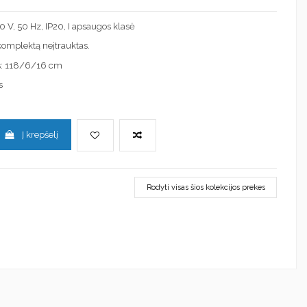
30 V, 50 Hz, IP20, I apsaugos klasė
į komplektą neįtrauktas.
s: 118/6/16 cm
s
Į krepšelį
Rodyti visas šios kolekcijos prekes