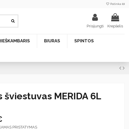
Patinka (
0
)
Prisijungti
Krepšelis
RIEŠKAMBARIS
BIURAS
SPINTOS
s šviestuvas MERIDA 6L
€
KAMAS PRISTATYMAS