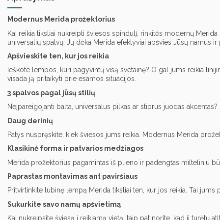
Modernus Merida prožektorius
Kai reikia tiksliai nukreipti šviesos spindulį, rinkitės modernų Merida 
universalių spalvų. Jų dėka Merida efektyviai apšvies Jūsų namus ir p
Apšvieskite ten, kur jos reikia
Ieškote lempos, kuri pagyvintų visą svetainę? O gal jums reikia liniji
visada ją pritaikyti prie esamos situacijos.
3 spalvos pagal jūsų stilių
Neįpareigojanti balta, universalus pilkas ar stiprus juodas akcentas? Š
Daug derinių
Patys nuspręskite, kiek šviesos jums reikia. Modernus Merida prožektor
Klasikinė forma ir patvarios medžiagos
Merida prožektorius pagamintas iš plieno ir padengtas milteliniu būdu
Paprastas montavimas ant paviršiaus
Pritvirtinkite lubinę lempą Merida tiksliai ten, kur jos reikia. Tai j
Sukurkite savo namų apšvietimą
Kai nukreipsite šviesą į reikiamą vietą, taip pat norite, kad ji turėtų