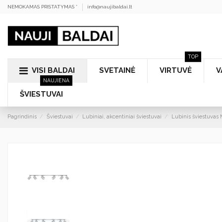
NEMOKAMAS PRISTATYMAS *
info@naujibaldai.lt
TOP
VISI BALDAI
SVETAINĖ
VIRTUVĖ
V
NAUJIENA
ŠVIESTUVAI
Pagrindinis
Šviestuvai
Lubiniai, akcentiniai šviestuvai
Lubinis šviestuvas