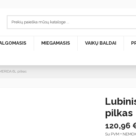
ALGOMASIS
MIEGAMASIS
VAIKŲ BALDAI
P
 MERIDA 6L pilkas
Lubini
pilkas
120,96 
Su PVM + NEMO