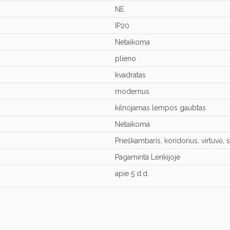
NE
IP20
Netaikoma
plieno
kvadratas
modernus
kilnojamas lempos gaubtas
Netaikoma
Prieškambaris, koridorius, virtuvė,
Pagaminta Lenkijoje
apie 5 d.d.