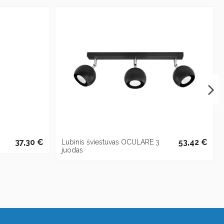
37,30 €
53,42 €
Lubinis šviestuvas OCULARE 3
juodas