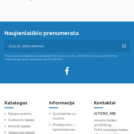
Naujienlaiškio prenumerata
Prenumeratos galėsite atsisakyti bet kuriuo metu. Tam tikslui mūsų kontaktinę
informaciją rasite parduotuvės taisyklėse.
Katalogas
Informacija
Kontaktai
Naujos prekės
Susisiekite su
AITERO, MB
mumis
Svetainės baldai
Įmonės kodas:
Pristatymas /
307676735,
Minkšti baldai
Apmokėjimas
PVM mokėtojo kodas:
Valgomojo baldai