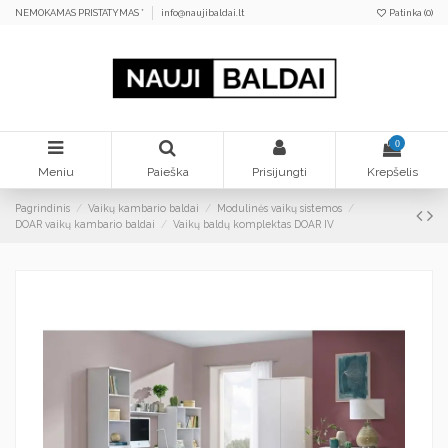
NEMOKAMAS PRISTATYMAS *
info@naujibaldai.lt
Patinka (
0
)
0
Meniu
Paieška
Prisijungti
Krepšelis
Pagrindinis
Vaikų kambario baldai
Modulinės vaikų sistemos
DOAR vaikų kambario baldai
Vaikų baldų komplektas DOAR IV