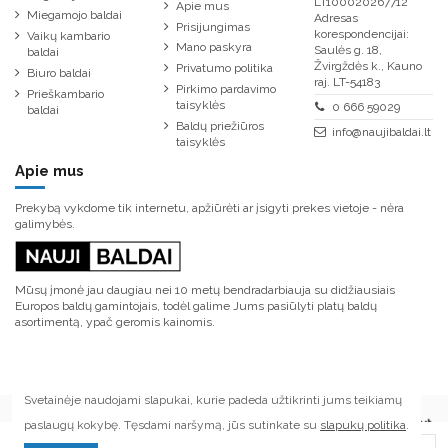
LT100020267712
Apie mus
Miegamojo baldai
Adresas
Prisijungimas
korespondencijai:
Vaikų kambario
Mano paskyra
Saulės g. 18,
baldai
Žvirgždės k., Kauno
Privatumo politika
Biuro baldai
raj. LT-54183
Pirkimo pardavimo
Prieškambario
taisyklės
0 666 59029
baldai
Baldų priežiūros
info@naujibaldai.lt
taisyklės
Apie mus
Prekybą vykdome tik internetu, apžiūrėti ar įsigyti prekes vietoje - nėra
galimybės.
Mūsų įmonė jau daugiau nei 10 metų bendradarbiauja su didžiausiais
Europos baldų gamintojais, todėl galime Jums pasiūlyti platų baldų
asortimentą, ypač geromis kainomis.
Svetainėje naudojami slapukai, kurie padeda užtikrinti jums teikiamų
paslaugų kokybę. Tęsdami naršymą, jūs sutinkate su
slapukų politika
.