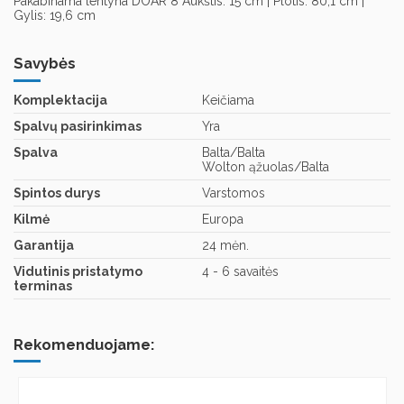
Pakabinama lentyna DOAR 8 Aukštis: 15 cm | Plotis: 80,1 cm |
Gylis: 19,6 cm
Savybės
Komplektacija
Keičiama
Spalvų pasirinkimas
Yra
Spalva
Balta/Balta
Wolton ąžuolas/Balta
Spintos durys
Varstomos
Kilmė
Europa
Garantija
24 mėn.
Vidutinis pristatymo
4 - 6 savaitės
terminas
Rekomenduojame: