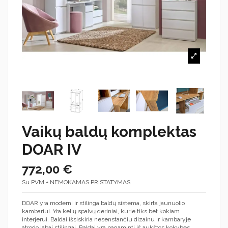
Vaikų baldų komplektas
DOAR IV
772,00 €
Su PVM + NEMOKAMAS PRISTATYMAS
DOAR yra moderni ir stilinga baldų sistema, skirta jaunuolio
kambariui. Yra kelių spalvų deriniai, kurie tiks bet kokiam
interjerui. Baldai išsiskiria nesenstančiu dizainu ir kambaryje
atrodo labai stilingai. Baldai yra pagaminti iš aukštos kokybės