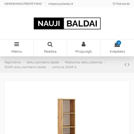
NEMOKAMAS PRISTATYMAS *
info@naujibaldai.lt
Patinka (
0
)
0
Meniu
Paieška
Prisijungti
Krepšelis
Pagrindinis
Vaikų kambario baldai
Modulinės vaikų sistemos
DOAR vaikų kambario baldai
Lentyna DOAR 11