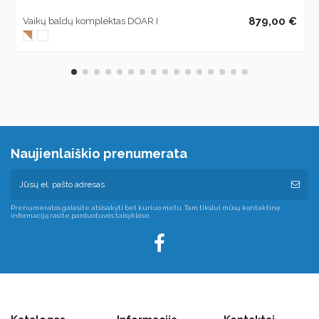
879,00 €
Vaikų baldų komplektas DOAR I
Naujienlaiškio prenumerata
Prenumeratos galėsite atsisakyti bet kuriuo metu. Tam tikslui mūsų kontaktinę
informaciją rasite parduotuvės taisyklėse.