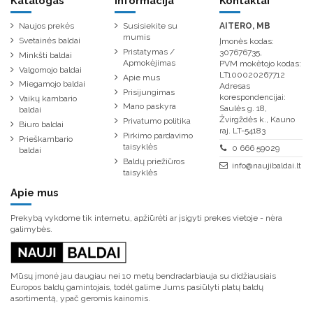
Katalogas
Informacija
Kontaktai
Naujos prekės
Susisiekite su
AITERO, MB
mumis
Svetainės baldai
Įmonės kodas:
Pristatymas /
307676735,
Minkšti baldai
Apmokėjimas
PVM mokėtojo kodas:
Valgomojo baldai
LT100020267712
Apie mus
Miegamojo baldai
Adresas
Prisijungimas
korespondencijai:
Vaikų kambario
Mano paskyra
Saulės g. 18,
baldai
Žvirgždės k., Kauno
Privatumo politika
Biuro baldai
raj. LT-54183
Pirkimo pardavimo
Prieškambario
taisyklės
0 666 59029
baldai
Baldų priežiūros
info@naujibaldai.lt
taisyklės
Apie mus
Prekybą vykdome tik internetu, apžiūrėti ar įsigyti prekes vietoje - nėra
galimybės.
Mūsų įmonė jau daugiau nei 10 metų bendradarbiauja su didžiausiais
Europos baldų gamintojais, todėl galime Jums pasiūlyti platų baldų
asortimentą, ypač geromis kainomis.