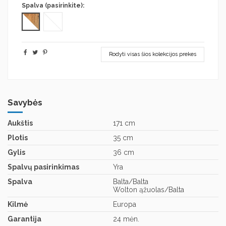
Spalva (pasirinkite):
Woton ąžuolas/Balta
Balta/Balta
Rodyti visas šios kolekcijos prekes
Savybės
Aukštis
171 cm
Plotis
35 cm
Gylis
36 cm
Spalvų pasirinkimas
Yra
Spalva
Balta/Balta
Wolton ąžuolas/Balta
Kilmė
Europa
Garantija
24 mėn.