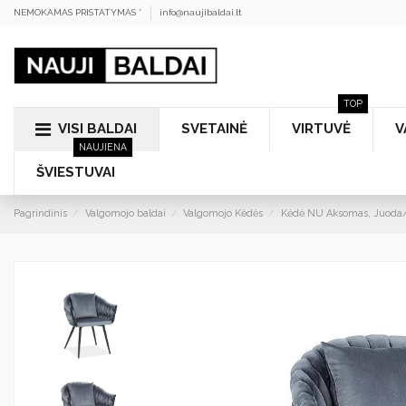
NEMOKAMAS PRISTATYMAS *
info@naujibaldai.lt
TOP
VISI BALDAI
SVETAINĖ
VIRTUVĖ
V
NAUJIENA
ŠVIESTUVAI
Pagrindinis
Valgomojo baldai
Valgomojo Kėdės
Kėdė NU Aksomas, Juoda/