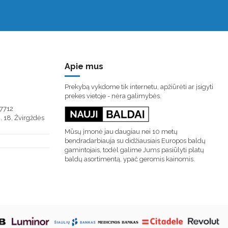
Apie mus
Prekybą vykdome tik internetu, apžiūrėti ar įsigyti
prekes vietoje - nėra galimybės.
7712
. 18, Žvirgždės
Mūsų įmonė jau daugiau nei 10 metų
bendradarbiauja su didžiausiais Europos baldų
gamintojais, todėl galime Jums pasiūlyti platų
baldų asortimentą, ypač geromis kainomis.