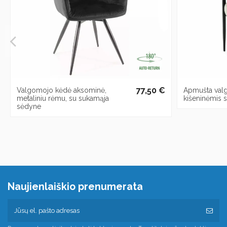
77,50 €
Valgomojo kėdė aksominė,
Apmušta val
metaliniu rėmu, su sukamąja
kišeninėmis 
sėdyne
Naujienlaiškio prenumerata