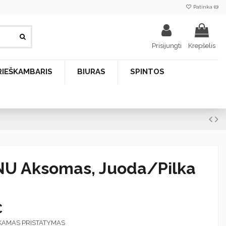
Patinka (
0
)
Prisijungti
Krepšelis
RIEŠKAMBARIS
BIURAS
SPINTOS
NU Aksomas, Juoda/Pilka
€
KAMAS PRISTATYMAS