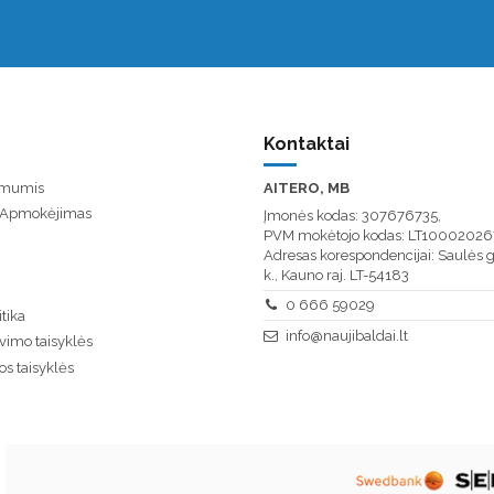
Kontaktai
u mumis
AITERO, MB
/ Apmokėjimas
Įmonės kodas: 307676735,
PVM mokėtojo kodas: LT10002026
Adresas korespondencijai: Saulės g
k., Kauno raj. LT-54183
0 666 59029
tika
info@naujibaldai.lt
vimo taisyklės
os taisyklės