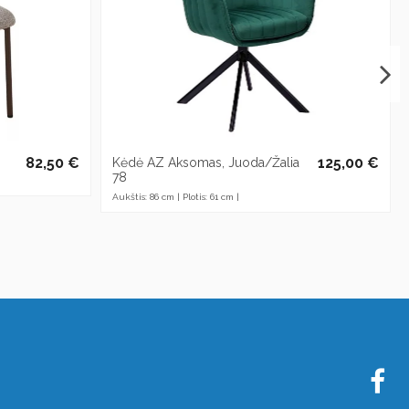
82,50 €
125,00 €
Kėdė AZ Aksomas, Juoda/Žalia
78
Aukštis: 86 cm | Plotis: 61 cm |