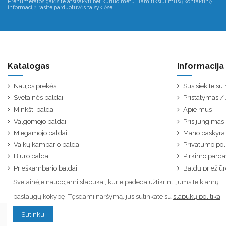
Prenumeratos galėsite atsisakyti bet kuriuo metu. Tam tikslui mūsų kontaktinę
informaciją rasite parduotuvės taisyklėse.
Katalogas
Informacija
Naujos prekės
Susisiekite s
Svetainės baldai
Pristatymas 
Minkšti baldai
Apie mus
Valgomojo baldai
Prisijungimas
Miegamojo baldai
Mano paskyra
Vaikų kambario baldai
Privatumo poli
Biuro baldai
Pirkimo parda
Prieškambario baldai
Baldų priežiūr
Svetainėje naudojami slapukai, kurie padeda užtikrinti jums teikiamų
paslaugų kokybę. Tęsdami naršymą, jūs sutinkate su
slapukų politika
.
Sutinku
© Visos teisės saugomos. Kopijuoti ar platinti tinklapyje esančią informaciją draudžiama.