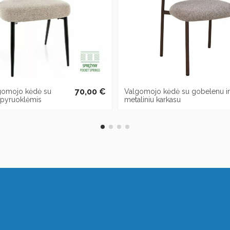
70,00 €
gomojo kėdė su
Valgomojo kėdė su gobelenu ir
spyruoklėmis
metaliniu karkasu