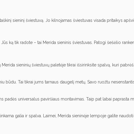
taškinį sieninį šviestuvą. Jo kilnojamas šviestuvas visada pritaikys apšvie
 ką tik radote – tai Merida sieninis šviestuvas. Patogi šešėlio rankena 
erida sieninių šviestuvų paletėje tikrai išsirinksite spalvą, kuri pabrėš
iu būdu. Tai tikrai jums tarnaus daugelį metų. Savo ruožtu nesenstantis 
 jums padės universalus paviršiaus montavimas. Taip pat labai paprasta m
 atitinkama galia ir spalva. Laimei, Merida sieninėje lempoje galite naudot