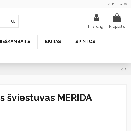
Patinka (
0
)
Prisijungti
Krepšelis
RIEŠKAMBARIS
BIURAS
SPINTOS
is šviestuvas MERIDA