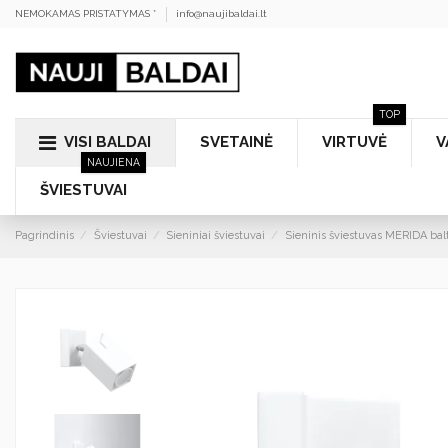
NEMOKAMAS PRISTATYMAS *
info@naujibaldai.lt
TOP
VISI BALDAI
SVETAINĖ
VIRTUVĖ
V
NAUJIENA
ŠVIESTUVAI
Pagrindinis
Šviestuvai
Sieniniai šviestuvai
Sieninis šviestuvas MERIDA bal