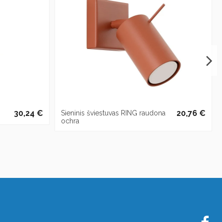
30,24 €
20,76 €
Sieninis šviestuvas RING raudona
ochra