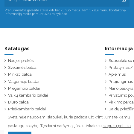
Prenumeratos galėsite atsisakyti bet kuriuo metu. Tam tikslui mūsų kontaktinę
informaciją rasite parduotuvės taisyklėse.
Katalogas
Informacija
Naujos prekės
Susisiekite s
Svetainės baldai
Pristatymas 
Minkšti baldai
Apie mus
Valgomojo baldai
Prisijungimas
Miegamojo baldai
Mano paskyra
Vaikų kambario baldai
Privatumo poli
Biuro baldai
Pirkimo parda
Prieškambario baldai
Baldų priežiūr
Svetainėje naudojami slapukai, kurie padeda užtikrinti jums teikiamų
paslaugų kokybę. Tęsdami naršymą, jūs sutinkate su
slapukų politika
.