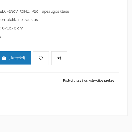
 LED, ~230V, 50Hz, IP20, I apsaugos klasė
į komplektą neįtrauktas.
s: 8/16/8 cm
s
Į krepšelį
Rodyti visas šios kolekcijos prekes