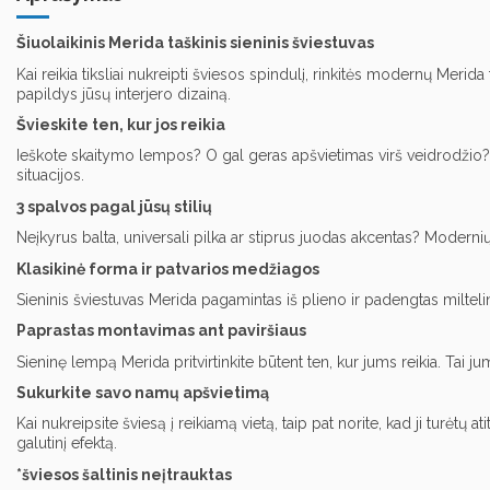
Šiuolaikinis Merida taškinis sieninis šviestuvas
Kai reikia tiksliai nukreipti šviesos spindulį, rinkitės modernų Merida 
papildys jūsų interjero dizainą.
Švieskite ten, kur jos reikia
Ieškote skaitymo lempos? O gal geras apšvietimas virš veidrodžio? Jūs
situacijos.
3 spalvos pagal jūsų stilių
Neįkyrus balta, universali pilka ar stiprus juodas akcentas? Modernių M
Klasikinė forma ir patvarios medžiagos
Sieninis šviestuvas Merida pagamintas iš plieno ir padengtas miltelin
Paprastas montavimas ant paviršiaus
Sieninę lempą Merida pritvirtinkite būtent ten, kur jums reikia. Tai
Sukurkite savo namų apšvietimą
Kai nukreipsite šviesą į reikiamą vietą, taip pat norite, kad ji turėtų
galutinį efektą.
*šviesos šaltinis neįtrauktas