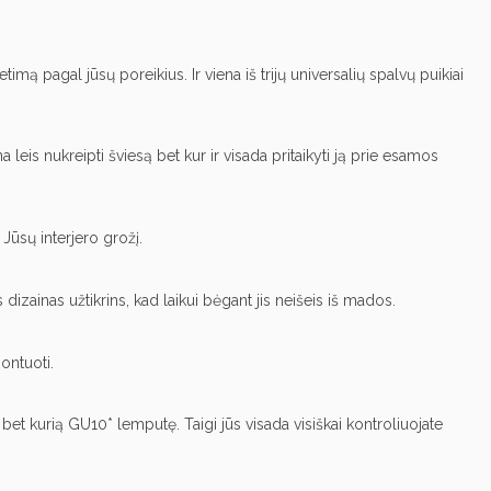
timą pagal jūsų poreikius. Ir viena iš trijų universalių spalvų puikiai
leis nukreipti šviesą bet kur ir visada pritaikyti ją prie esamos
 Jūsų interjero grožį.
dizainas užtikrins, kad laikui bėgant jis neišeis iš mados.
ontuoti.
i bet kurią GU10* lemputę. Taigi jūs visada visiškai kontroliuojate