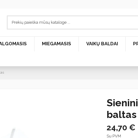
ALGOMASIS
MIEGAMASIS
VAIKŲ BALDAI
P
tas
Sienin
baltas
24,70 €
Su PVM