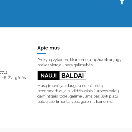
Apie mus
Prekybą vykdome tik internetu, apžiūrėti ar įsigyti
prekes vietoje - nėra galimybės.
7712
. 18, Žvirgždės
Mūsų įmonė jau daugiau nei 10 metų
bendradarbiauja su didžiausiais Europos baldų
gamintojais, todėl galime Jums pasiūlyti platų
baldų asortimentą, ypač geromis kainomis.