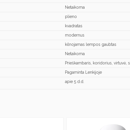
Netaikoma
plieno
kvadratas
modernus
kilnojamas lempos gaubtas
Netaikoma
Prieškambaris, koridorius, virtuvė,
Pagaminta Lenkijoje
apie 5 d.d.