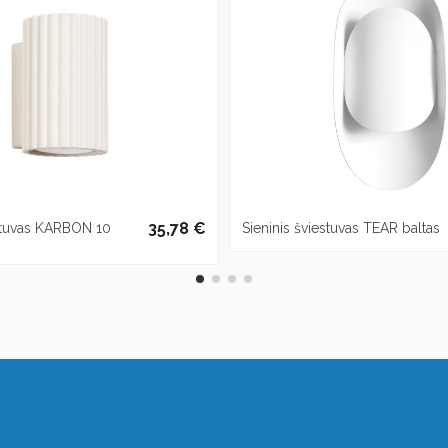
35,78 €
estuvas KARBON 10
Sieninis šviestuvas TEAR baltas