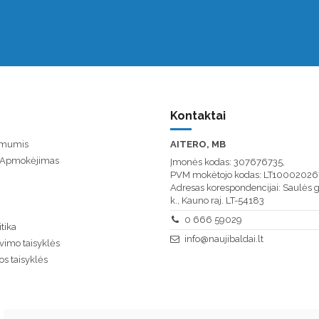
Kontaktai
u mumis
AITERO, MB
/ Apmokėjimas
Įmonės kodas: 307676735,
PVM mokėtojo kodas: LT10002026
Adresas korespondencijai: Saulės g
k., Kauno raj. LT-54183
0 666 59029
tika
info@naujibaldai.lt
vimo taisyklės
os taisyklės