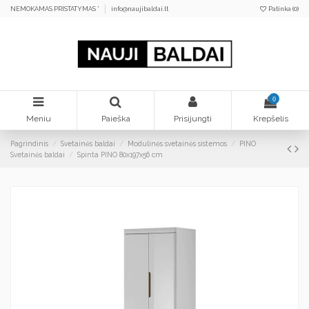
NEMOKAMAS PRISTATYMAS *
info@naujibaldai.lt
Patinka (
0
)
0
Meniu
Paieška
Prisijungti
Krepšelis
Pagrindinis
Svetainės baldai
Modulinės svetainės sistemos
PINO
Svetainės baldai
Spinta PINO 80x197x56 cm