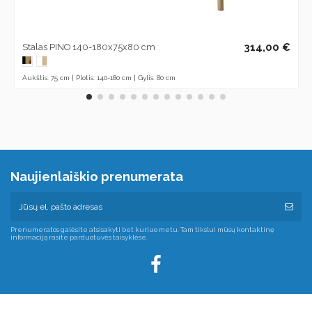
314,00 €
Stalas PINO 140-180x75x80 cm
Aukštis: 75 cm | Plotis: 140-180 cm | Gylis: 80 cm
Naujienlaiškio prenumerata
Prenumeratos galėsite atsisakyti bet kuriuo metu. Tam tikslui mūsų kontaktinę
informaciją rasite parduotuvės taisyklėse.