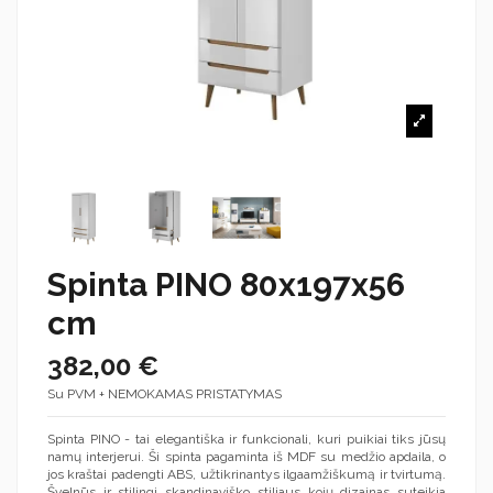
Spinta PINO 80x197x56
cm
382,00 €
Su PVM + NEMOKAMAS PRISTATYMAS
Spinta PINO - tai elegantiška ir funkcionali, kuri puikiai tiks jūsų
namų interjerui. Ši spinta pagaminta iš MDF su medžio apdaila, o
jos kraštai padengti ABS, užtikrinantys ilgaamžiškumą ir tvirtumą.
Švelnūs ir stilingi skandinaviško stiliaus kojų dizainas suteikia