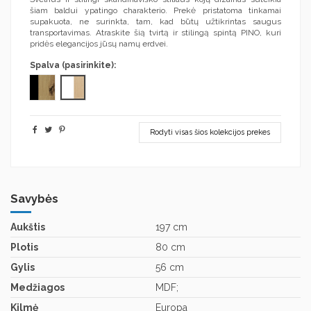
šiam baldui ypatingo charakterio. Prekė pristatoma tinkamai
supakuota, ne surinkta, tam, kad būtų užtikrintas saugus
transportavimas. Atraskite šią tvirtą ir stilingą spintą PINO, kuri
pridės elegancijos jūsų namų erdvei.
Spalva (pasirinkite):
Balta/riviera
Artisan ąžuolas/juoda
Rodyti visas šios kolekcijos prekes
Savybės
Aukštis
197 cm
Plotis
80 cm
Gylis
56 cm
Medžiagos
MDF;
Kilmė
Europa