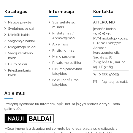
Katalogas
Informacija
Kontaktai
Naujos prekės
Susisiekite su
AITERO, MB
mumis
Svetainės baldai
Įmonės kodas:
Pristatymas /
307676735,
Minkšti baldai
Apmokėjimas
PVM mokėtojo kodas:
Valgomojo baldai
LT100020267712
Apie mus
Miegamojo baldai
Adresas
Prisijungimas
korespondencijai:
Vaikų kambario
Mano paskyra
Saulės g. 18,
baldai
Žvirgždės k., Kauno
Privatumo politika
Biuro baldai
raj. LT-54183
Pirkimo pardavimo
Prieškambario
taisyklės
0 666 59029
baldai
Baldų priežiūros
info@naujibaldai.lt
taisyklės
Apie mus
Prekybą vykdome tik internetu, apžiūrėti ar įsigyti prekes vietoje - nėra
galimybės.
Mūsų įmonė jau daugiau nei 10 metų bendradarbiauja su didžiausiais