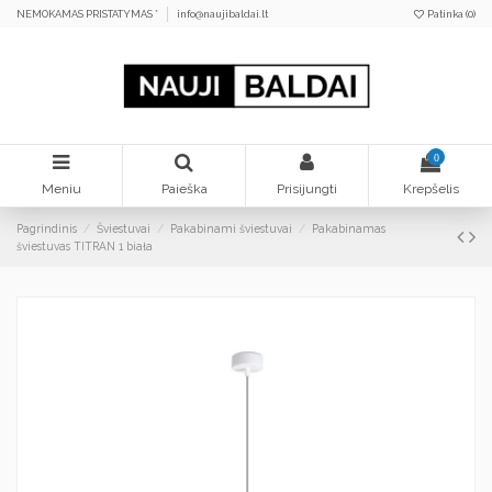
NEMOKAMAS PRISTATYMAS *
info@naujibaldai.lt
Patinka (
0
)
0
Meniu
Paieška
Prisijungti
Krepšelis
Pagrindinis
Šviestuvai
Pakabinami šviestuvai
Pakabinamas
šviestuvas TITRAN 1 biała