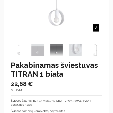
Pakabinamas šviestuvas
TITRAN 1 biała
22,68 €
Su PVM
Šviesos šaltinis: E27, 1x max 15W LED, ~230V, 50Hz, IP20, I
apsaugos klasė
Šviesos šaltinis į komplektą neįtrauktas.