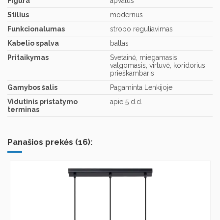
Figūra
apvalus
Stilius
modernus
Funkcionalumas
stropo reguliavimas
Kabelio spalva
baltas
Pritaikymas
Svetainė, miegamasis,
valgomasis, virtuvė, koridorius,
prieškambaris
Gamybos šalis
Pagaminta Lenkijoje
Vidutinis pristatymo
apie 5 d.d.
terminas
Panašios prekės (16):