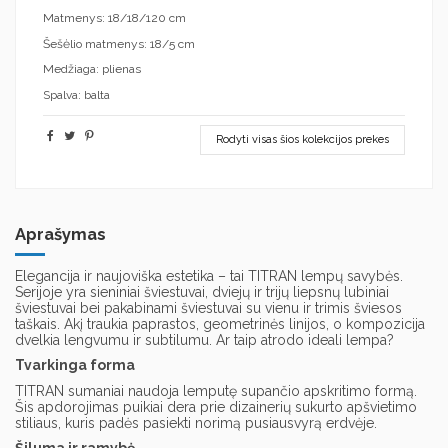
Matmenys: 18/18/120 cm
Šešėlio matmenys: 18/5 cm
Medžiaga: plienas
Spalva: balta
Rodyti visas šios kolekcijos prekes
Aprašymas
Elegancija ir naujoviška estetika – tai TITRAN lempų savybės.
Serijoje yra sieniniai šviestuvai, dviejų ir trijų liepsnų lubiniai
šviestuvai bei pakabinami šviestuvai su vienu ir trimis šviesos
taškais. Akį traukia paprastos, geometrinės linijos, o kompozicija
dvelkia lengvumu ir subtilumu. Ar taip atrodo ideali lempa?
Tvarkinga forma
TITRAN sumaniai naudoja lemputę supančio apskritimo formą.
Šis apdorojimas puikiai dera prie dizainerių sukurto apšvietimo
stiliaus, kuris padės pasiekti norimą pusiausvyrą erdvėje.