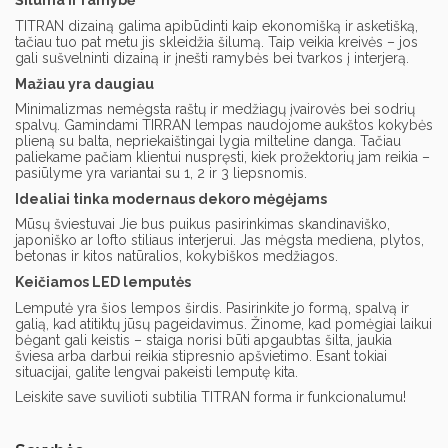
Šiluma ir ramybė
TITRAN dizainą galima apibūdinti kaip ekonomišką ir asketišką,
tačiau tuo pat metu jis skleidžia šilumą. Taip veikia kreivės – jos
gali sušvelninti dizainą ir įnešti ramybės bei tvarkos į interjerą.
Mažiau yra daugiau
Minimalizmas nemėgsta raštų ir medžiagų įvairovės bei sodrių
spalvų. Gamindami TIRRAN lempas naudojome aukštos kokybės
plieną su balta, nepriekaištingai lygia milteline danga. Tačiau
paliekame pačiam klientui nuspręsti, kiek prožektorių jam reikia –
pasiūlyme yra variantai su 1, 2 ir 3 liepsnomis.
Idealiai tinka modernaus dekoro mėgėjams
Mūsų šviestuvai Jie bus puikus pasirinkimas skandinaviško,
japoniško ar lofto stiliaus interjerui. Jas mėgsta mediena, plytos,
betonas ir kitos natūralios, kokybiškos medžiagos.
Keičiamos LED lemputės
Lemputė yra šios lempos širdis. Pasirinkite jo formą, spalvą ir
galią, kad atitiktų jūsų pageidavimus. Žinome, kad pomėgiai laikui
bėgant gali keistis – staiga norisi būti apgaubtas šilta, jaukia
šviesa arba darbui reikia stipresnio apšvietimo. Esant tokiai
situacijai, galite lengvai pakeisti lemputę kita.
Leiskite save suvilioti subtilia TITRAN forma ir funkcionalumu!