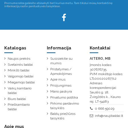
Prenumeratos galėsite atsisakyti bet kuriuo metu. Tam tikslui mūsų kontaktinę
informaciją rasite parduotuvės taisyklėse.
Katalogas
Informacija
Kontaktai
Naujos prekės
Susisiekite su
AITERO, MB
mumis
Svetainės baldai
Įmonės kodas:
Pristatymas /
307676735,
Minkšti baldai
Apmokėjimas
PVM mokėtojo kodas:
Valgomojo baldai
LT100020267712
Apie mus
Miegamojo baldai
Adresas
Prisijungimas
korespondencijai:
Vaikų kambario
Mano paskyra
Saulės g. 18,
baldai
Žvirgždės k., Kauno
Privatumo politika
Biuro baldai
raj. LT-54183
Pirkimo pardavimo
Prieškambario
taisyklės
0 666 59029
baldai
Baldų priežiūros
info@naujibaldai.lt
taisyklės
Apie mus