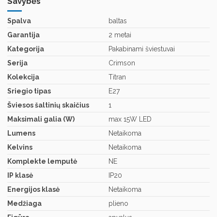
Savybės
Spalva
baltas
Garantija
2 metai
Kategorija
Pakabinami šviestuvai
Serija
Crimson
Kolekcija
Titran
Sriegio tipas
E27
Šviesos šaltinių skaičius
1
Maksimali galia (W)
max 15W LED
Lumens
Netaikoma
Kelvins
Netaikoma
Komplekte lemputė
NE
IP klasė
IP20
Energijos klasė
Netaikoma
Medžiaga
plieno