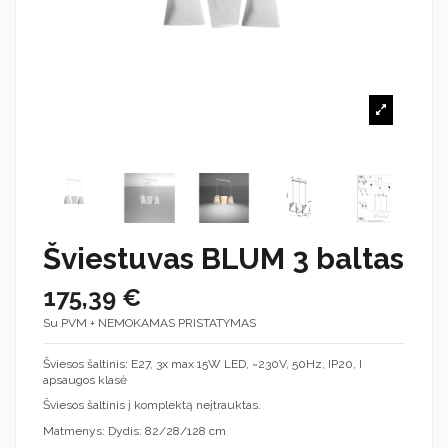
Šviestuvas BLUM 3 baltas
175,39 €
Su PVM + NEMOKAMAS PRISTATYMAS
Šviesos šaltinis: E27, 3x max 15W LED, ~230V, 50Hz, IP20, I
apsaugos klasė
Šviesos šaltinis į komplektą neįtrauktas.
Matmenys: Dydis: 82/28/128 cm