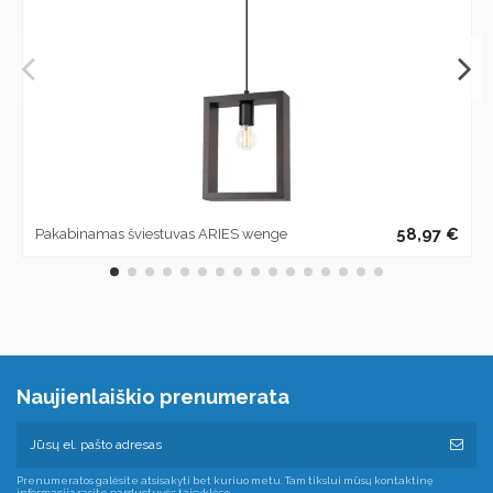
58,97 €
Pakabinamas šviestuvas ARIES wenge
Naujienlaiškio prenumerata
Prenumeratos galėsite atsisakyti bet kuriuo metu. Tam tikslui mūsų kontaktinę
informaciją rasite parduotuvės taisyklėse.