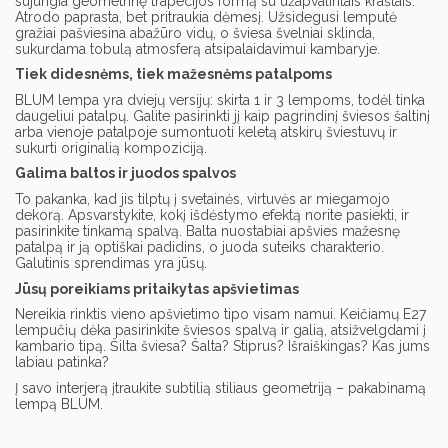
sujungia geometrinę trapecijos formą su užapvalintais kraštais.
Atrodo paprasta, bet pritraukia dėmesį. Užsidegusi lemputė
gražiai pašviesina abažūro vidų, o šviesa švelniai sklinda,
sukurdama tobulą atmosferą atsipalaidavimui kambaryje.
Tiek didesnėms, tiek mažesnėms patalpoms
BLUM lempa yra dviejų versijų: skirta 1 ir 3 lempoms, todėl tinka
daugeliui patalpų. Galite pasirinkti jį kaip pagrindinį šviesos šaltinį
arba vienoje patalpoje sumontuoti keletą atskirų šviestuvų ir
sukurti originalią kompoziciją.
Galima baltos ir juodos spalvos
To pakanka, kad jis tilptų į svetainės, virtuvės ar miegamojo
dekorą. Apsvarstykite, kokį išdėstymo efektą norite pasiekti, ir
pasirinkite tinkamą spalvą. Balta nuostabiai apšvies mažesnę
patalpą ir ją optiškai padidins, o juoda suteiks charakterio.
Galutinis sprendimas yra jūsų.
Jūsų poreikiams pritaikytas apšvietimas
Nereikia rinktis vieno apšvietimo tipo visam namui. Keičiamų E27
lempučių dėka pasirinkite šviesos spalvą ir galią, atsižvelgdami į
kambario tipą. Šilta šviesa? Šalta? Stiprus? Išraiškingas? Kas jums
labiau patinka?
Į savo interjerą įtraukite subtilią stiliaus geometriją – pakabinamą
lempą BLUM.