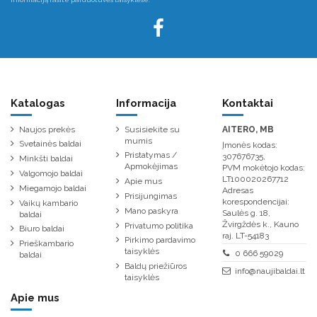
Katalogas
Informacija
Kontaktai
Naujos prekės
Susisiekite su
AITERO, MB
mumis
Svetainės baldai
Įmonės kodas:
Pristatymas /
307676735,
Minkšti baldai
Apmokėjimas
PVM mokėtojo kodas:
Valgomojo baldai
LT100020267712
Apie mus
Miegamojo baldai
Adresas
Prisijungimas
korespondencijai:
Vaikų kambario
Mano paskyra
Saulės g. 18,
baldai
Žvirgždės k., Kauno
Privatumo politika
Biuro baldai
raj. LT-54183
Pirkimo pardavimo
Prieškambario
taisyklės
0 666 59029
baldai
Baldų priežiūros
info@naujibaldai.lt
taisyklės
Apie mus