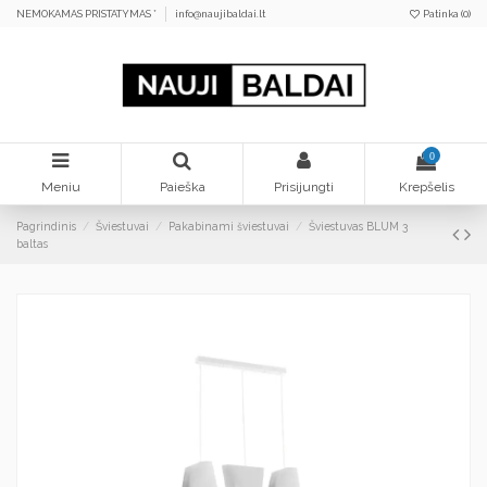
NEMOKAMAS PRISTATYMAS *
info@naujibaldai.lt
Patinka (
0
)
0
Meniu
Paieška
Prisijungti
Krepšelis
Pagrindinis
Šviestuvai
Pakabinami šviestuvai
Šviestuvas BLUM 3
baltas