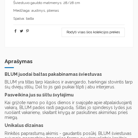
Šviestuvo gaubto matmenys: 28/28 cm
Medžiaga: audinys, plienas
Spalva: balta
Rodyti visas šios kolekcijos prekes
Aprašymas
BLUM juodai baltas pakabinamas šviestuvas
BLUM yra tiltas tarp klasikos ir avangardo, tvarkingai stovintis tarp
šių dviejų stilių. Dėl to jis gali puikiai tilpti į abu interjerus.
Pasveikina jus su šiltu švytėjimu
Kai grįžote namo po ilgos dienos ir svajojate apie atpalaiduojantį
vakarą, BLUM padės rasti paguodą. Šiltas jo spindesys lydės jus
ruošiant vakarienę, skaitant knygą ar paskutines akimirkas prieš
miegą.
Unikalus dizainas
Rinkitės paprastumą akimis - gaudantis posūkį. BLUM šviestuvas