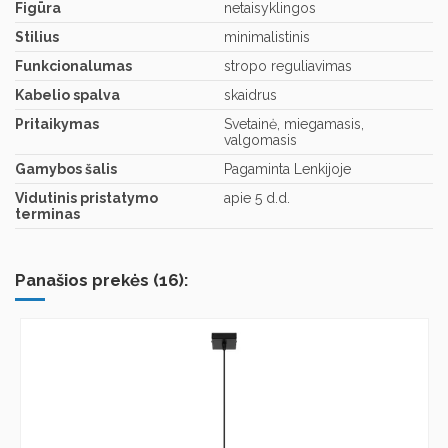
Figūra
netaisyklingos
Stilius
minimalistinis
Funkcionalumas
stropo reguliavimas
Kabelio spalva
skaidrus
Pritaikymas
Svetainė, miegamasis,
valgomasis
Gamybos šalis
Pagaminta Lenkijoje
Vidutinis pristatymo
apie 5 d.d.
terminas
Panašios prekės (16):