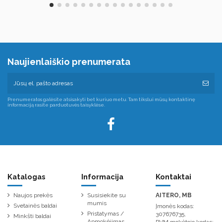
Naujienlaiškio prenumerata
Prenumeratos galėsite atsisakyti bet kuriuo metu. Tam tikslui mūsų kontaktinę
informaciją rasite parduotuvės taisyklėse.
Katalogas
Informacija
Kontaktai
Naujos prekės
Susisiekite su
AITERO, MB
mumis
Svetainės baldai
Įmonės kodas:
Pristatymas /
307676735,
Minkšti baldai
Apmokėjimas