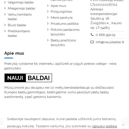
PVM mokėtojo kodas:
Valgomojo baldai
LT100020267712
Apie mus
Miegamojo baldai
Adresas
Prisijungimas
korespondencijai:
Vaikų kambario
Mano paskyra
Saulės g. 18,
baldai
Žvirgždės k., Kauno
Privatumo politika
Biuro baldai
raj. LT-54183
Pirkimo pardavimo
Prieškambario
taisyklės
0 666 59029
baldai
Baldų priežiūros
info@naujibaldai.lt
taisyklės
Apie mus
Prekybą vykdome tik internetu, apžiūrėti ar įsigyti prekes vietoje - nėra
galimybės.
Mūsų įmonė jau daugiau nei 10 metų bendradarbiauja su didžiausiais
Europos baldų gamintojais, todėl galime Jums pasiūlyti platų baldų
asortimentą, ypač geromis kainomis.
Svetainėje naudojami slapukai, kurie padeda užtikrinti jums teikiamų
paslaugų kokybę. Tęsdami naršymą, jūs sutinkate su
slapukų politika
.