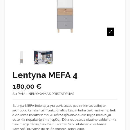
Lentyna MEFA 4
180,00 €
Su PVM + NEMOKAMAS PRISTATYMAS
Stilinga MEFA kolekcija yra geriausias pasirinkimas vaikų ar
jaunuolio kambariui. Funkcionalūs baldai tinka tiek mažiems, tiek
dideliems kambariams. Aukštos ąžuolo dekoro kojos kolekcijai
suteikia nepakartojamą įspūdį. Dėl neutralaus dizaino baldai tinka
tiek mergaitėms, tiek berniukams. Sukurkite savo vaikams
kambarį, kuriame jie galės smagiai leisti laiką.