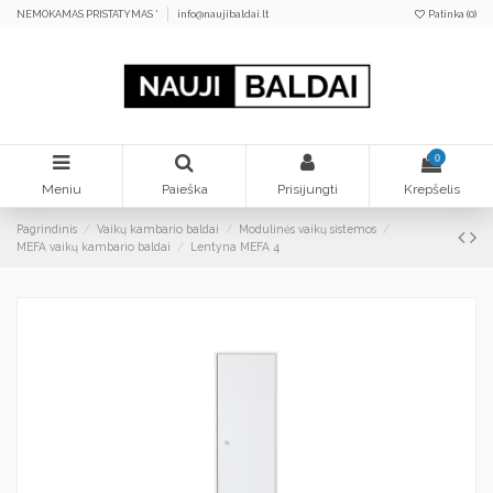
NEMOKAMAS PRISTATYMAS *
info@naujibaldai.lt
Patinka (
0
)
0
Meniu
Paieška
Prisijungti
Krepšelis
Pagrindinis
Vaikų kambario baldai
Modulinės vaikų sistemos
MEFA vaikų kambario baldai
Lentyna MEFA 4