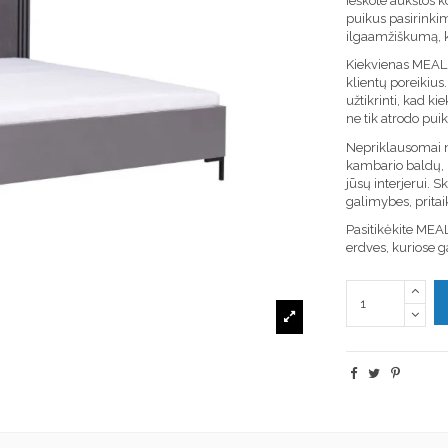
Ieškote aukštos 
puikus pasirinki
ilgaamžiškumą, k
Kiekvienas MEALL b
klientų poreikiu
užtikrinti, kad k
ne tik atrodo puik
Nepriklausomai n
kambario baldų, 
jūsų interjerui. S
galimybes, pritai
Pasitikėkite MEAL
erdves, kuriose g