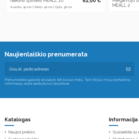
62,00 €
Naktinė spintelė MEALL 20
Miegamojo b
MEALL 2
Aukštis: 40 cm | Plotis: 40 cm | Gylis: 36 cm
Naujienlaiškio prenumerata
Prenumeratos galėsite atsisakyti bet kuriuo metu. Tam tikslui mūsų kontaktinę
informaciją rasite parduotuvės taisyklėse.
Katalogas
Informacija
Naujos prekės
Susisiekite s