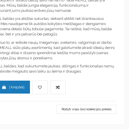
kokybės ir stiliaus baldų savo namams? Tada MEALL baldai yra
mas. Mūsų baldai jungia eleganciją, funkcionalumą ir
uriant jums puikias erdves jūsų namuose.
aldas yra atidžiai sukurtas, siekiant atitikti net išrankiausius
s. Mes naudojame tik aukštos kokybės medžiagas ir stengiamės
iekviena detalė būtų tobulai pagaminta. Tai reiškia, kad mūsų baldai
iai, bet ir yra patvarūs bei patogūs.
uo to, ar ieškote naujų miegamojo, svetainės, valgomojo ar darbo
MEALL siūlo platų asortimentą, kad galėtumėte atrasti idealų derinį
kirtingi stiliai ir dizaino sprendimai leidžia mums pasiūlyti įvairias
kytas jūsų skoniui ir poreikiams.
L baldais, kad sukurtumėte jaukias, stilingas ir funkcionalias namų
alėsite mėgautis savo laiku su šeima ir draugais.
Į krepšelį
Rodyti visas šios kolekcijos prekes