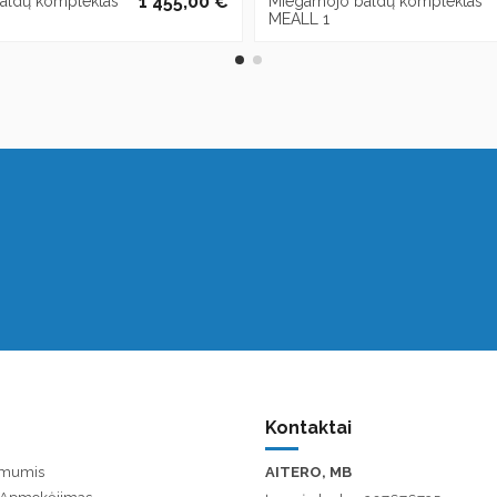
1 455,00 €
aldų komplektas
Miegamojo baldų komplektas
MEALL 1
Kontaktai
u mumis
AITERO, MB