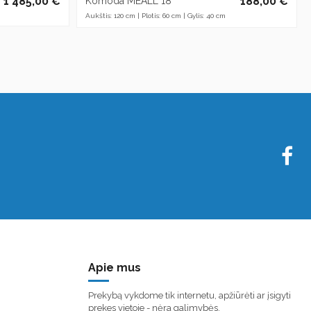
1 485,00 €
188,00 €
Komoda MEALL 18
Aukštis: 120 cm | Plotis: 60 cm | Gylis: 40 cm
Apie mus
Prekybą vykdome tik internetu, apžiūrėti ar įsigyti
prekes vietoje - nėra galimybės.