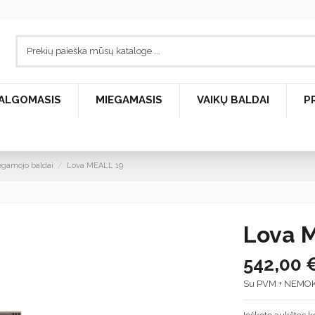
ALGOMASIS
MIEGAMASIS
VAIKŲ BALDAI
P
gamojo baldai
Lova MEALL 19
Lova 
542,00 
Su PVM + NEMO