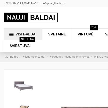
NEMOKAMAS PRISTATYMAS *
info@naujibaldai.lt
TOP
VISI BALDAI
SVETAINĖ
VIRTUVĖ
V
NAUJIENA
ŠVIESTUVAI
Pagrindinis
Miegamojo baldai
Modulinės miegamojo sistemos
MEALL Mie