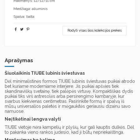
Matmenys: 12/12/11 cm
Medžiaga: aliuminis
Spalva: balta
Rodyti visas šios kolekcijos prekes
Aprašymas
Šiuolaikinis TIUBE lubinis šviestuvas
Dėl minimalistinės formos TIUBE lubinis šviestuvas puikiai atrodo
bet kuriame moderniame interjere. Jis puikiai apšvies tiek
skandinavišką svetainę, tiek palėpės virtuvę. Kompaktiškas dydis
puikiai tiks virš antresolės arba persirengimo kambaryje, kur
svarbus kiekvienas centimetras. Pasirinkite formą ir spalvą iš
mūsų universalios paletės ir mėgaukitės geriausiu dizainu savo
namuose.
Neįtikėtinai lengva valyti
TIUBE vietoje nėra kampelių ir plyšių, kur gali kauptis dulkės. Dėl
to pakanka vieno rankos judesio, kad ji būtų nepriekaištinga.