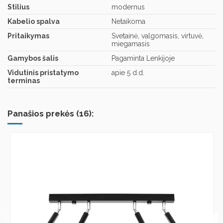
Stilius
modernus
Kabelio spalva
Netaikoma
Pritaikymas
Svetainė, valgomasis, virtuvė,
miegamasis
Gamybos šalis
Pagaminta Lenkijoje
Vidutinis pristatymo
apie 5 d.d.
terminas
Panašios prekės (16):