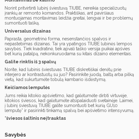
Montavimas be kalimo
Norint pritvirtinti lubinį šviestuvą TIUBE, nereikia specializuotų
įrankių ar remonto komandos. Praktiškas, ant paviršiaus
montuojamas montavimas leidžia greitai, lengvai ir be problemų
sumontuoti tašką.
Universalus dizainas
Paprasta, geometrinė forma, nesenstančios spalvos ir
nepastebimas dizainas. Tai yra ypatingos TIUBE lubinės lempos
savybės. Tiek kvadratinė, tiek apvali taško versija puikiai apšvies
bet kurią patalpą, nekonkuruodama su kitais dizaino elementais.
Galite rinktis iš 3 spalvų
Norite, kad lubinis šviestuvas TIUBE diskretiškai derėtų prie
interjero ar kontrastuotų su juo? Pasirinkite juodą, baltą arba pilką
vietą, kad sukurtumėte tobulą kambario išdėstymą.
Keičiamos lemputės
Jums reikia kitokio apšvietimo, kad galėtumėte dirbti virtuvėje,
kitokios šviesos, kad galėtumėte atsipalaiduoti svetainėje. Laimei,
į lubinį šviestuvą TIUBE galite sumontuoti bet kurią GU10
lemputę* ir pasirinkti tinkamą spalvą bei apšvietimo intensyvumą.
*šviesos šaltinis neįtrauktas
Savybės