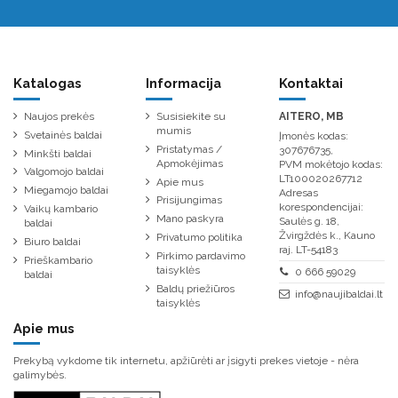
Katalogas
Informacija
Kontaktai
Naujos prekės
Susisiekite su
AITERO, MB
mumis
Svetainės baldai
Įmonės kodas:
Pristatymas /
307676735,
Minkšti baldai
Apmokėjimas
PVM mokėtojo kodas:
Valgomojo baldai
LT100020267712
Apie mus
Miegamojo baldai
Adresas
Prisijungimas
korespondencijai:
Vaikų kambario
Mano paskyra
Saulės g. 18,
baldai
Žvirgždės k., Kauno
Privatumo politika
Biuro baldai
raj. LT-54183
Pirkimo pardavimo
Prieškambario
taisyklės
0 666 59029
baldai
Baldų priežiūros
info@naujibaldai.lt
taisyklės
Apie mus
Prekybą vykdome tik internetu, apžiūrėti ar įsigyti prekes vietoje - nėra
galimybės.