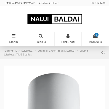
NEMOKAMAS PRISTATYMAS *
info@naujibaldai.lt
Patinka (
0
)
0
Meniu
Paieška
Prisijungti
Krepšelis
Pagrindinis
Šviestuvai
Lubiniai, akcentiniai šviestuvai
Lubinis
šviestuvas TIUBE baltas