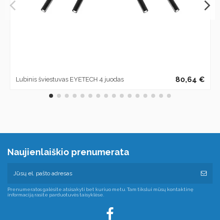
80,64 €
Lubinis šviestuvas EYETECH 4 juodas
Naujienlaiškio prenumerata
Prenumeratos galėsite atsisakyti bet kuriuo metu. Tam tikslui mūsų kontaktinę
informaciją rasite parduotuvės taisyklėse.