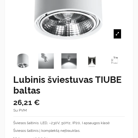
Lubinis šviestuvas TIUBE
baltas
26,21 €
Su PVM
Šviesos šaltinis: LED, ~230V, 50Hz, IP20, I apsaugos klasė
Šviesos šaltinis į komplektą neįtrauktas.