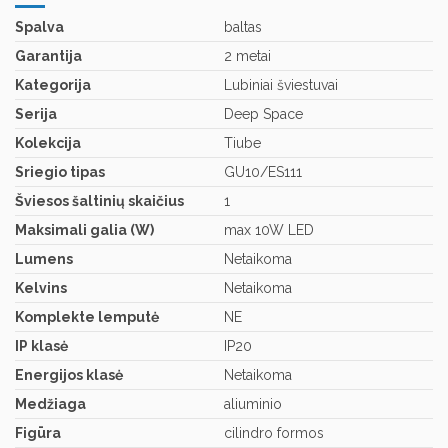
Spalva
baltas
Garantija
2 metai
Kategorija
Lubiniai šviestuvai
Serija
Deep Space
Kolekcija
Tiube
Sriegio tipas
GU10/ES111
Šviesos šaltinių skaičius
1
Maksimali galia (W)
max 10W LED
Lumens
Netaikoma
Kelvins
Netaikoma
Komplekte lemputė
NE
IP klasė
IP20
Energijos klasė
Netaikoma
Medžiaga
aliuminio
Figūra
cilindro formos