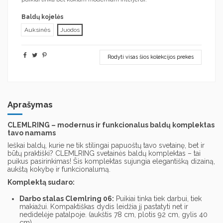
Baldų kojelės
Auksinės
Juodos
Rodyti visas šios kolekcijos prekes
Aprašymas
CLEMLRING – modernus ir funkcionalus baldų komplektas
tavo namams
Ieškai baldų,
kurie ne tik stilingai papuoštų tavo svetainę,
bet ir
būtų praktiški?
CLEMLRING svetainės baldų komplektas – tai
puikus pasirinkimas!
Šis komplektas sujungia elegantišką dizainą,
aukštą kokybę ir funkcionalumą.
Komplektą sudaro:
Darbo stalas Clemlring 06:
Puikiai tinka tiek darbui,
tiek
makiažui.
Kompaktiškas dydis leidžia jį pastatyti net ir
nedidelėje patalpoje. (
aukštis 78 cm, plotis 92 cm, gylis 40
cm)