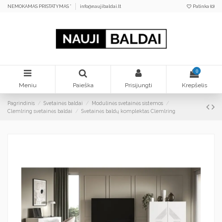
NEMOKAMAS PRISTATYMAS *
info@naujibaldai.lt
Patinka (
0
)
0
Meniu
Paieška
Prisijungti
Krepšelis
Pagrindinis
Svetainės baldai
Modulinės svetainės sistemos
Clemlring svetainės baldai
Svetainės baldų komplektas Clemlring