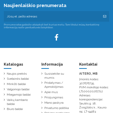
Naujienlaiškio prenumerata
Prenumeratos galėsite atsisakyti bet kuriuo metu. Tam tikslui mūsų kontaktinę
informaciją rasite parduotuvės taisyklėse.
Katalogas
Informacija
Kontaktai
Naujos prekės
Susisiekite su
AITERO, MB
mumis
Svetainės baldai
Įmonės kodas:
Pristatymas /
307676735,
Minkšti baldai
Apmokėjimas
PVM mokėtojo kodas:
Valgomojo baldai
LT100020267712
Apie mus
Miegamojo baldai
Adresas
Prisijungimas
korespondencijai:
Vaikų kambario
Mano paskyra
Saulės g. 18,
baldai
Žvirgždės k., Kauno
Privatumo politika
Biuro baldai
raj. LT-54183