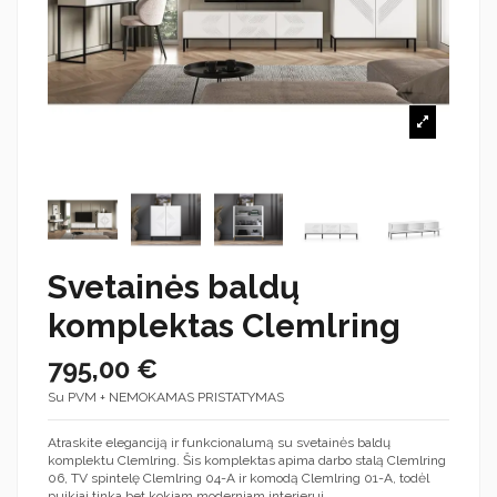
Svetainės baldų
komplektas Clemlring
795,00 €
Su PVM + NEMOKAMAS PRISTATYMAS
Atraskite eleganciją ir funkcionalumą su svetainės baldų
komplektu Clemlring. Šis komplektas apima darbo stalą Clemlring
06, TV spintelę Clemlring 04-A ir komodą Clemlring 01-A, todėl
puikiai tinka bet kokiam moderniam interjerui.