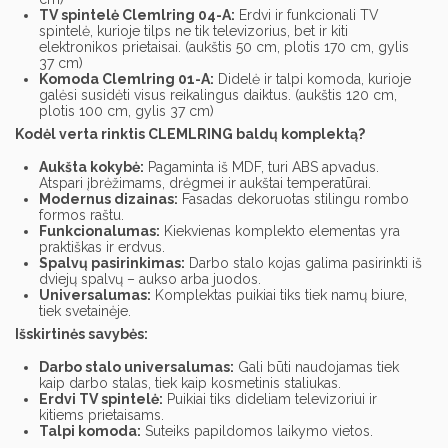
TV spintelė Clemlring 04-A:
Erdvi ir funkcionali TV
spintelė,
kurioje tilps ne tik televizorius,
bet ir kiti
elektronikos prietaisai. (
aukštis 50 cm, plotis 170 cm, gylis
37 cm)
Komoda Clemlring 01-A:
Didelė ir talpi komoda,
kurioje
galėsi susidėti visus reikalingus daiktus. (
aukštis 120 cm,
plotis 100 cm, gylis 37 cm)
Kodėl verta rinktis CLEMLRING baldų komplektą?
Aukšta kokybė:
Pagaminta iš MDF,
turi ABS apvadus.
Atspari įbrėžimams,
drėgmei ir aukštai temperatūrai.
Modernus dizainas:
Fasadas dekoruotas stilingu rombo
formos raštu.
Funkcionalumas:
Kiekvienas komplekto elementas yra
praktiškas ir erdvus.
Spalvų pasirinkimas:
Darbo stalo kojas galima pasirinkti iš
dviejų spalvų – aukso arba juodos.
Universalumas:
Komplektas puikiai tiks tiek namų biure,
tiek svetainėje.
Išskirtinės savybės:
Darbo stalo universalumas:
Gali būti naudojamas tiek
kaip darbo stalas,
tiek kaip kosmetinis staliukas.
Erdvi TV spintelė:
Puikiai tiks dideliam televizoriui ir
kitiems prietaisams.
Talpi komoda:
Suteiks papildomos laikymo vietos.