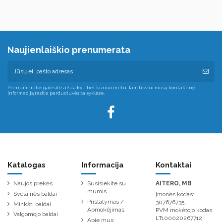
Naujienlaiškio prenumerata
Prenumeratos galėsite atsisakyti bet kuriuo metu. Tam tikslui mūsų kontaktinę
informaciją rasite parduotuvės taisyklėse.
Katalogas
Informacija
Kontaktai
Naujos prekės
Susisiekite su
AITERO, MB
mumis
Svetainės baldai
Įmonės kodas:
Pristatymas /
307676735,
Minkšti baldai
Apmokėjimas
PVM mokėtojo kodas:
Valgomojo baldai
LT100020267712
Apie mus