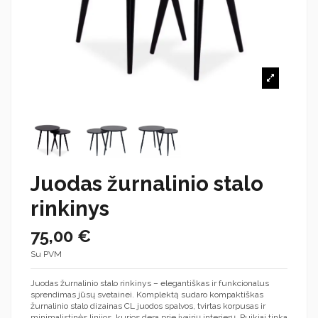
Juodas žurnalinio stalo
rinkinys
75,00 €
Su PVM
Juodas žurnalinio stalo rinkinys – elegantiškas ir funkcionalus
sprendimas jūsų svetainei. Komplektą sudaro kompaktiškas
žurnalinio stalo dizainas CL juodos spalvos, tvirtas korpusas ir
minimalistinės linijos, kurios dera prie įvairių interjerų. Puikiai tinka