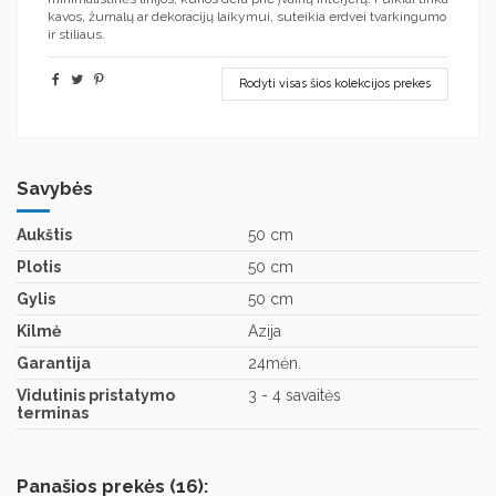
kavos, žurnalų ar dekoracijų laikymui, suteikia erdvei tvarkingumo
ir stiliaus.
Rodyti visas šios kolekcijos prekes
Savybės
Aukštis
50 cm
Plotis
50 cm
Gylis
50 cm
Kilmė
Azija
Garantija
24mėn.
Vidutinis pristatymo
3 - 4 savaitės
terminas
Panašios prekės (16):