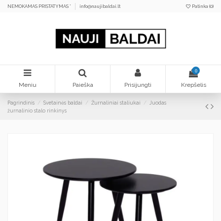
NEMOKAMAS PRISTATYMAS *
info@naujibaldai.lt
Patinka (
0
)
0
Meniu
Paieška
Prisijungti
Krepšelis
Pagrindinis
Svetainės baldai
Žurnaliniai staliukai
Juodas
žurnalinio stalo rinkinys