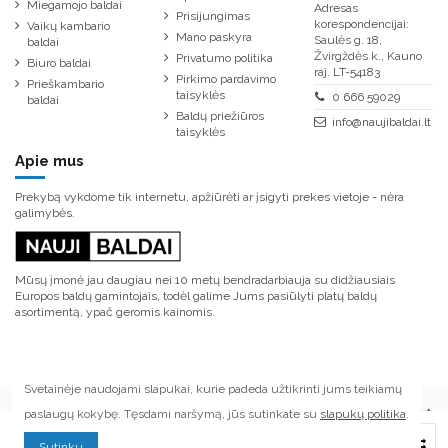
Miegamojo baldai
Adresas
Prisijungimas
korespondencijai:
Vaikų kambario
Mano paskyra
Saulės g. 18,
baldai
Žvirgždės k., Kauno
Privatumo politika
Biuro baldai
raj. LT-54183
Pirkimo pardavimo
Prieškambario
taisyklės
0 666 59029
baldai
Baldų priežiūros
info@naujibaldai.lt
taisyklės
Apie mus
Prekybą vykdome tik internetu, apžiūrėti ar įsigyti prekes vietoje - nėra
galimybės.
Mūsų įmonė jau daugiau nei 10 metų bendradarbiauja su didžiausiais
Europos baldų gamintojais, todėl galime Jums pasiūlyti platų baldų
asortimentą, ypač geromis kainomis.
Svetainėje naudojami slapukai, kurie padeda užtikrinti jums teikiamų
paslaugų kokybę. Tęsdami naršymą, jūs sutinkate su
slapukų politika
.
© Visos teisės saugomos. Kopijuoti ar platinti tinklapyje esančią informaciją
Į krepšelį
Sutinku