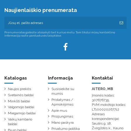
Naujienlaiškio prenumerata
Prenumeratos galėsite atsisakyti bet kuriuo metu. Tam tikslui mūsų kontaktinę
informaciją rasite parduotuvės taisyklėse.
Katalogas
Informacija
Kontaktai
Naujos prekės
Susisiekite su
AITERO, MB
mumis
Svetainės baldai
Įmonės kodas:
Pristatymas /
307676735,
Minkšti baldai
Apmokėjimas
PVM mokėtojo kodas:
Valgomojo baldai
LT100020267712
Apie mus
Miegamojo baldai
Adresas
Prisijungimas
korespondencijai:
Vaikų kambario
Mano paskyra
Saulės g. 18,
baldai
Žvirgždės k., Kauno
Privatumo politika
Biuro baldai