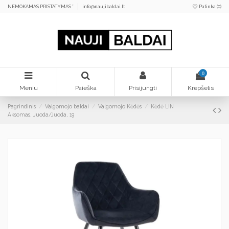
NEMOKAMAS PRISTATYMAS *
info@naujibaldai.lt
Patinka (
0
)
0
Meniu
Paieška
Prisijungti
Krepšelis
Pagrindinis
Valgomojo baldai
Valgomojo Kėdės
Kėdė LIN
Aksomas, Juoda/Juoda, 19