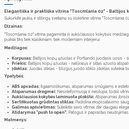
Elegantiška ir praktiška vitrina "Toscmlania 02" - Baltijos
Sukurkite jaukią ir stilingą svetainę su išskirtine vitrina "Toscmlania 
Dizainas:
"Toscmlania 02" vitrina pagaminta iš aukščiausios kokybės medžiagų,
puikiai tiks tiek klasikiniam, tiek moderniam interjerui.
Medžiagos:
Korpusas:
Baltijos kopų ąžuolas ir Portlando juodasis uosis - š
Priekis:
Baltijos kopų ąžuolas - natūralus ir šiltas ąžuolo atspal
Įdėklas:
Juodas stiklas - blizgus juodo stiklo įdėklas suteikia 
Ypatybės:
ABS apvadas:
Ilgaamžiškumas, atsparumas smūgiams ir estetiš
Atsparumas drėgmei:
Nesideformuoja ir nesilupa, todėl vitrina
Aukščiausios kokybės laminuota plokštė:
Atsparumas įbrėžim
Sertifikuotas grūdintas stiklas:
Padidina eksploatavimo sau
Galimas apšvietimas:
Suteikite savo vitrinai dar daugiau elega
Atidarymas "push to open":
Patogus ir paprastas naudojimas
Matmenys: