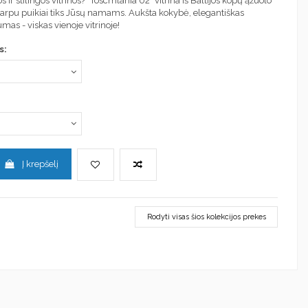
 ir stilingos vitrinos? "Toscmlania 02" vitrina iš Baltijos kopų ąžuolo
ntarpu puikiai tiks Jūsų namams. Aukšta kokybė, elegantiškas
mas - viskas vienoje vitrinoje!
s:
Į krepšelį
Rodyti visas šios kolekcijos prekes