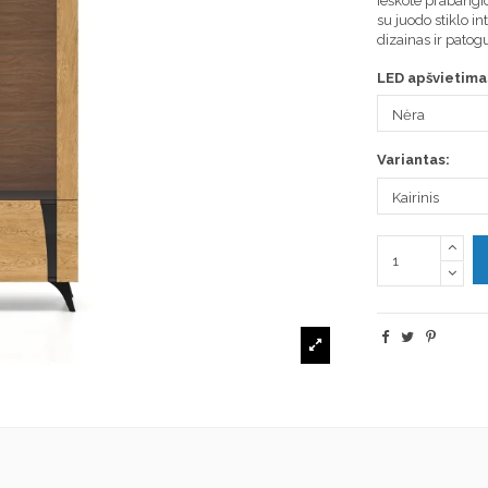
Ieškote prabangios
su juodo stiklo i
dizainas ir patogu
LED apšvietima
Variantas: