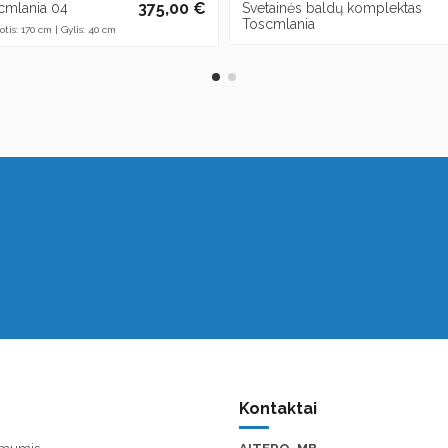
375,00 €
mlania 04
Svetainės baldų komplektas
Toscmlania
otis: 170 cm | Gylis: 40 cm
Kontaktai