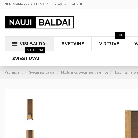
NEMOKAMAS PRISTATYMAS *
info@naujibaldai.lt
TOP
VISI BALDAI
SVETAINĖ
VIRTUVĖ
V
NAUJIENA
ŠVIESTUVAI
Pagrindinis
Svetainės baldai
Modulinės svetainės sistemos
Toscmlania sve