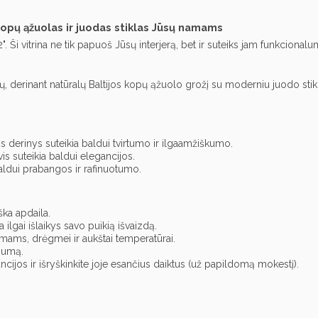
 kopų ąžuolas ir juodas stiklas Jūsų namams
02". Ši vitrina ne tik papuoš Jūsų interjerą, bet ir suteiks jam funkciona
 derinant natūralų Baltijos kopų ąžuolo grožį su moderniu juodo stiklo 
is derinys suteikia baldui tvirtumo ir ilgaamžiškumo.
vis suteikia baldui elegancijos.
baldui prabangos ir rafinuotumo.
ka apdaila.
 ilgai išlaikys savo puikią išvaizdą.
ams, drėgmei ir aukštai temperatūrai.
gumą.
ncijos ir išryškinkite joje esančius daiktus (už papildomą mokestį).
.