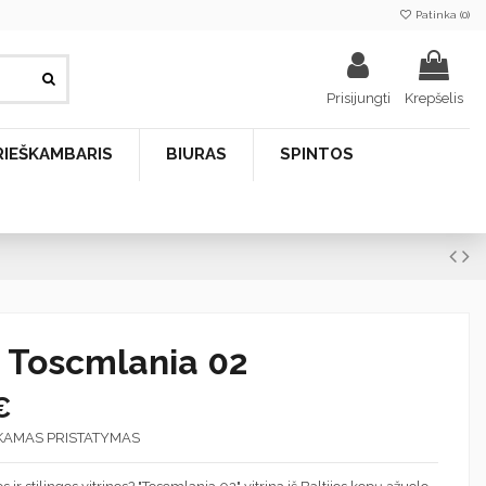
Patinka (
0
)
Prisijungti
Krepšelis
RIEŠKAMBARIS
BIURAS
SPINTOS
a Toscmlania 02
€
KAMAS PRISTATYMAS