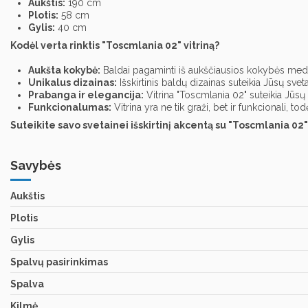
Aukštis:
190 cm
Plotis:
58 cm
Gylis:
40 cm
Kodėl verta rinktis "Toscmlania 02" vitriną?
Aukšta kokybė:
Baldai pagaminti iš aukščiausios kokybės medži
Unikalus dizainas:
Išskirtinis baldų dizainas suteikia Jūsų sveta
Prabanga ir elegancija:
Vitrina "Toscmlania 02" suteikia Jūsų 
Funkcionalumas:
Vitrina yra ne tik graži, bet ir funkcionali, tod
Suteikite savo svetainei išskirtinį akcentą su "Toscmlania 02" 
Savybės
Aukštis
Plotis
Gylis
Spalvų pasirinkimas
Spalva
Kilmė