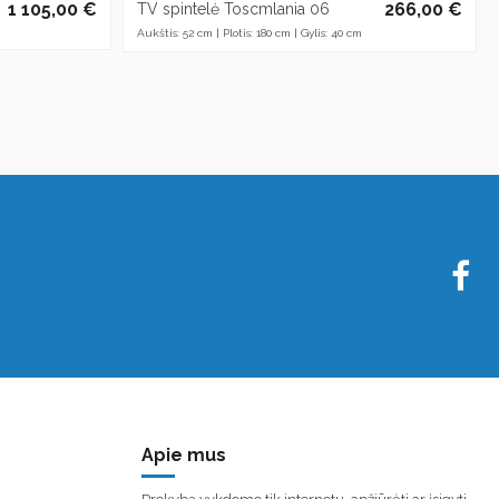
1 105,00 €
266,00 €
TV spintelė Toscmlania 06
Aukštis: 52 cm | Plotis: 180 cm | Gylis: 40 cm
Apie mus