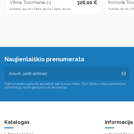
326,00 €
Vitrina Toscmlania 03
Komoda Tosc
Aukštis: 152 cm | Plotis: 95 cm | Gylis: 40 cm
Aukštis: 82 cm | Pl
Naujienlaiškio prenumerata
Prenumeratos galėsite atsisakyti bet kuriuo metu. Tam tikslui mūsų kontaktinę
informaciją rasite parduotuvės taisyklėse.
Katalogas
Informacija