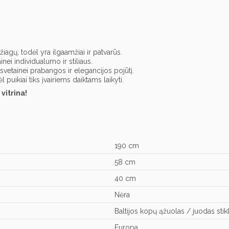
agų, todėl yra ilgaamžiai ir patvarūs.
inei individualumo ir stiliaus.
svetainei prabangos ir elegancijos pojūtį.
ėl puikiai tiks įvairiems daiktams laikyti.
vitrina!
190 cm
58 cm
40 cm
Nėra
Baltijos kopų ąžuolas / juodas stik
Europa