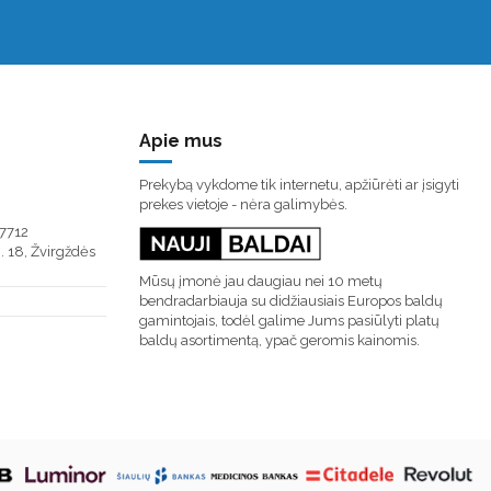
Apie mus
Prekybą vykdome tik internetu, apžiūrėti ar įsigyti
prekes vietoje - nėra galimybės.
7712
. 18, Žvirgždės
Mūsų įmonė jau daugiau nei 10 metų
bendradarbiauja su didžiausiais Europos baldų
gamintojais, todėl galime Jums pasiūlyti platų
baldų asortimentą, ypač geromis kainomis.