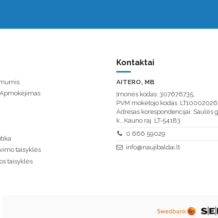
Kontaktai
u mumis
AITERO, MB
/ Apmokėjimas
Įmonės kodas: 307676735,
PVM mokėtojo kodas: LT10002026
Adresas korespondencijai: Saulės g
k., Kauno raj. LT-54183
0 666 59029
tika
info@naujibaldai.lt
vimo taisyklės
os taisyklės