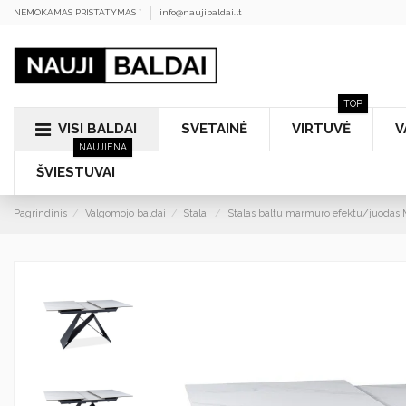
NEMOKAMAS PRISTATYMAS *
info@naujibaldai.lt
TOP
VISI BALDAI
SVETAINĖ
VIRTUVĖ
V
NAUJIENA
ŠVIESTUVAI
Pagrindinis
Valgomojo baldai
Stalai
Stalas baltu marmuro efektu/juodas 