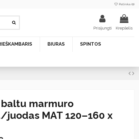
Patinka (
0
)
Prisijungti
Krepšelis
RIEŠKAMBARIS
BIURAS
SPINTOS
 baltu marmuro
u/juodas MAT 120–160 x