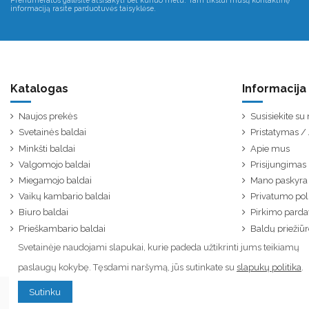
Prenumeratos galėsite atsisakyti bet kuriuo metu. Tam tikslui mūsų kontaktinę
informaciją rasite parduotuvės taisyklėse.
Katalogas
Informacija
Naujos prekės
Susisiekite s
Svetainės baldai
Pristatymas 
Minkšti baldai
Apie mus
Valgomojo baldai
Prisijungimas
Miegamojo baldai
Mano paskyra
Vaikų kambario baldai
Privatumo poli
Biuro baldai
Pirkimo parda
Prieškambario baldai
Baldų priežiūr
Svetainėje naudojami slapukai, kurie padeda užtikrinti jums teikiamų
paslaugų kokybę. Tęsdami naršymą, jūs sutinkate su
slapukų politika
.
Sutinku
© Visos teisės saugomos. Kopijuoti ar platinti tinklapyje esančią informaciją draudžiama.