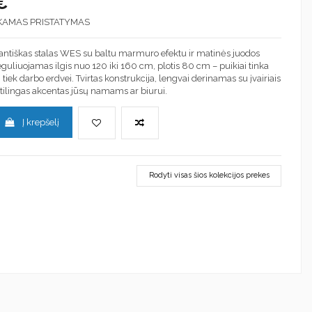
€
KAMAS PRISTATYMAS
antiškas stalas WES su baltu marmuro efektu ir matinės juodos
uliuojamas ilgis nuo 120 iki 160 cm, plotis 80 cm – puikiai tinka
tiek darbo erdvei. Tvirtas konstrukcija, lengvai derinamas su įvairiais
. Stilingas akcentas jūsų namams ar biurui.
Į krepšelį
Rodyti visas šios kolekcijos prekes