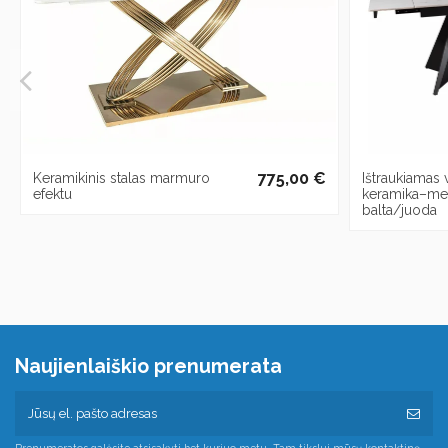
775,00 €
Keramikinis stalas marmuro
Ištraukiamas 
efektu
keramika–met
balta/juoda
Naujienlaiškio prenumerata