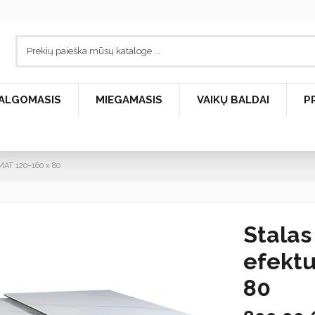
ALGOMASIS
MIEGAMASIS
VAIKŲ BALDAI
P
MAT 120–160 x 80
Stalas
efekt
80