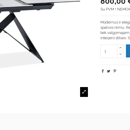
800,00 
Su PVM + NEMO
Modernus ir eleg
spalvos rėmu. Reg
tiek valgomajam, 
interjero stiliais