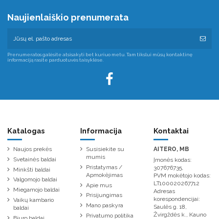
Naujienlaiškio prenumerata
Prenumeratos galėsite atsisakyti bet kuriuo metu. Tam tikslui mūsų kontaktinę
informaciją rasite parduotuvės taisyklėse.
Katalogas
Informacija
Kontaktai
Naujos prekės
Susisiekite su
AITERO, MB
mumis
Svetainės baldai
Įmonės kodas:
Pristatymas /
307676735,
Minkšti baldai
Apmokėjimas
PVM mokėtojo kodas:
Valgomojo baldai
LT100020267712
Apie mus
Miegamojo baldai
Adresas
Prisijungimas
korespondencijai:
Vaikų kambario
Mano paskyra
Saulės g. 18,
baldai
Žvirgždės k., Kauno
Privatumo politika
Biuro baldai