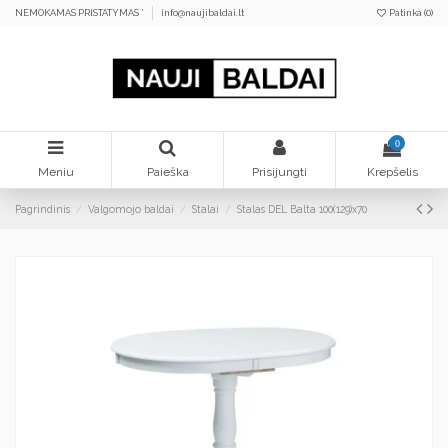
NEMOKAMAS PRISTATYMAS *
info@naujibaldai.lt
Patinka (
0
)
0
Meniu
Paieška
Prisijungti
Krepšelis
Pagrindinis
Valgomojo baldai
Stalai
Stalas DEL Balta 100(129)x70