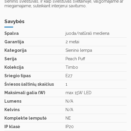
sieninis šviestuvas, ir kaip šviestuvas svetainėje, valgomajame ar
miegamajame, suteikiant interjerui savitumo.
Savybės
Spalva
juoda/natūrali mediena
Garantija
2 metai
Kategorija
Sieninė lempa
Serija
Peach Puff
Kolekcija
Timbo
Sriegio tipas
E27
Šviesos šaltinių skaičius
1
Maksimali galia (W)
max 15W LED
Lumens
N/A
Kelvins
N/A
Komplekte lemputė
NE
IP klasė
IP20