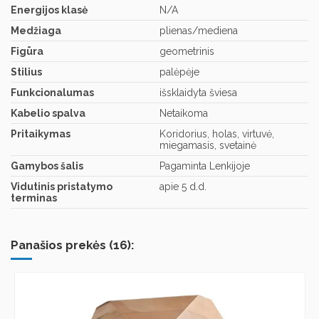
Energijos klasė
N/A
Medžiaga
plienas/mediena
Figūra
geometrinis
Stilius
palėpėje
Funkcionalumas
išsklaidyta šviesa
Kabelio spalva
Netaikoma
Pritaikymas
Koridorius, holas, virtuvė,
miegamasis, svetainė
Gamybos šalis
Pagaminta Lenkijoje
Vidutinis pristatymo
apie 5 d.d.
terminas
Panašios prekės (16):