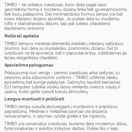
TIMBO – tai unikalus šviestuvas, kurio dėka pagal savo
geometrinę formą ir modernų dizainą tinka tiek gyvenamosioms,
tiek biurų patalpoms. Dėl minimalistinės formos lempa yra bet
kokio interjero dizaino akcentas. Jis puikiai dera su moderniu,
lofto ir skandinavišku stiliumi, taip pat suteiks charakterio
klasikinėms erdvėms.
Natūrali apdaila
TIMBO lempos mediniai elementai įneškite į interjerą natūralios
šilumos, kuri dera su šiuolaikišku, pramoniniu dizainu. Dėl to
šviestuvas ne tik apšviečia, bet ir papuošia erdvę, suteikdamas jai,
tačiau elegantišką charakterį.
Apšvietimo patogumas
Priklausomai nuo versija - sieninis šviestuvas arba sietynas su
šešiomis arba aštuoniomis svirtimis - TIMBO užtikrina idealų
apšvietimą bet kurioje patalpoje. Galimybė naudoti keičiamas
E27 lemputes suteikia visišką laisvę renkantis šviesos srautą ir
spalvą, todėl galite sukurti tobulą atmosferą.
Lengva montuoti ir prižiūrėti
TIMBO lempa sukurta atsižvelgiant į montavimo ir priežiūros
paprastumą. Mediniai ir metaliniai paviršiai yra atsparūs
nešvarumams, o valymas vyksta greitai ir be rūpesčių.
TIMBO yra universalus šviestuvas, kuriame dera modernus stilius,
funkcionalumas ir aukštos kokybės darbas. Puikiai tiks ir kaip