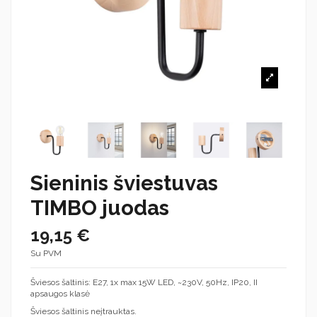
Sieninis šviestuvas
TIMBO juodas
19,15 €
Su PVM
Šviesos šaltinis: E27, 1x max 15W LED, ~230V, 50Hz, IP20, II
apsaugos klasė
Šviesos šaltinis neįtrauktas.