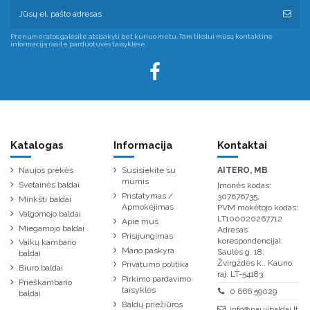
Prenumeratos galėsite atsisakyti bet kuriuo metu. Tam tikslui mūsų kontaktinę
informaciją rasite parduotuvės taisyklėse.
Katalogas
Informacija
Kontaktai
Naujos prekės
Susisiekite su
AITERO, MB
mumis
Svetainės baldai
Įmonės kodas:
Pristatymas /
307676735,
Minkšti baldai
Apmokėjimas
PVM mokėtojo kodas:
Valgomojo baldai
LT100020267712
Apie mus
Miegamojo baldai
Adresas
Prisijungimas
korespondencijai:
Vaikų kambario
Mano paskyra
Saulės g. 18,
baldai
Žvirgždės k., Kauno
Privatumo politika
Biuro baldai
raj. LT-54183
Pirkimo pardavimo
Prieškambario
taisyklės
0 666 59029
baldai
Baldų priežiūros
info@naujibaldai.lt