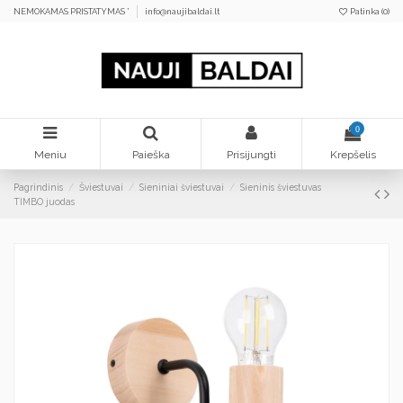
NEMOKAMAS PRISTATYMAS *
info@naujibaldai.lt
Patinka (
0
)
0
Meniu
Paieška
Prisijungti
Krepšelis
Pagrindinis
Šviestuvai
Sieniniai šviestuvai
Sieninis šviestuvas
TIMBO juodas