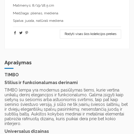
Matmenys: 8/19/18,5 cm
Medžiaga: plienas, mediena
Spalva: juoda, natūrali mediena
Rodyti visas šios kolekcijos prekes
Aprašymas
TIMBO
Stilius ir funkcionalumas derinami
TIMBO lempa yra modernus pasiūlymas tiems, kurie vertina
unikalų derinį elegancijos ir funkcionalumo. Galima įsigyti kaip
sietyną su šešiomis arba aštuoniomis svirtimis, taip pat kaip
sieninio šviestuvo versiją, ji siūlo ne tik įvairių šviesos šaltinių, bet
ir dviejų elegantiškų spalvų pasirinkimą: nesenstančią juodą ir
subtilią baltą. Aukštos kokybės mediniai ir metaliniai elementai
pabrėžia rafinuotą dizainą, kuris puikiai dera prie bet kokio
interjero.
Universalus dizainas