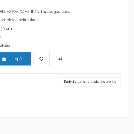
 LED, ~230V, 50Hz, IP20, I apsaugos klasė
į komplektą neįtrauktas.
/30 cm
s
auksas
Į krepšelį
Rodyti visas šios kolekcijos prekes