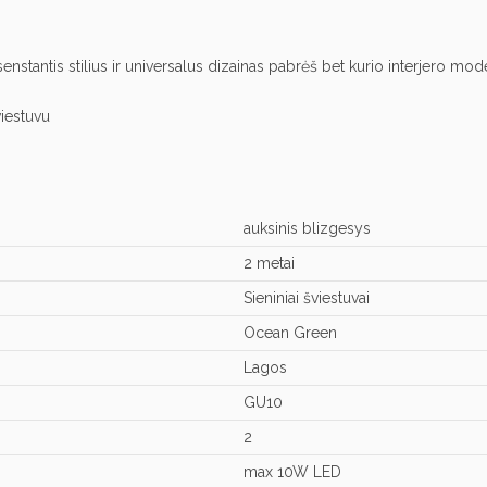
antis stilius ir universalus dizainas pabrėš bet kurio interjero modern
iestuvu
auksinis blizgesys
2 metai
Sieniniai šviestuvai
Ocean Green
Lagos
GU10
2
max 10W LED