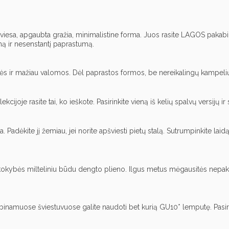
nė šviesa, apgaubta gražia, minimalistine forma. Juos rasite LAGOS paka
umą ir nesenstantį paprastumą.
r mažiau valomos. Dėl paprastos formos, be nereikalingų kampelių ir
oje rasite tai, ko ieškote. Pasirinkite vieną iš kelių spalvų versijų ir 
a. Padėkite jį žemiau, jei norite apšviesti pietų stalą. Sutrumpinkite l
ės milteliniu būdu dengto plieno. Ilgus metus mėgausitės nepakitusi
amuose šviestuvuose galite naudoti bet kurią GU10* lemputę. Pasirinkit