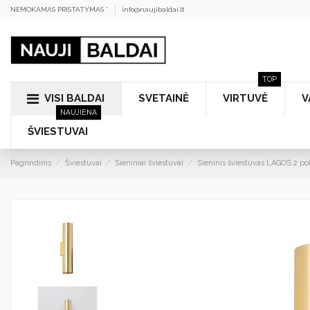
NEMOKAMAS PRISTATYMAS *
info@naujibaldai.lt
TOP
VISI BALDAI
SVETAINĖ
VIRTUVĖ
V
NAUJIENA
ŠVIESTUVAI
Pagrindinis
Šviestuvai
Sieniniai šviestuvai
Sieninis šviestuvas LAGOS 2 po