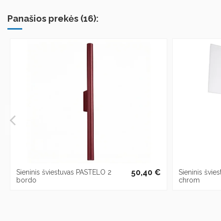
Panašios prekės (16):
50,40 €
Sieninis šviestuvas PASTELO 2
Sieninis švi
bordo
chrom