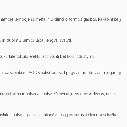
binamoje lempoje su metaliniu cilindro formos gaubtu. Pakabinkite jį
 įdubimų, lempą labai lengva išvalyti.
sukurkite tobulą efektą, atitinkantį bet kokį išdėstymą.
aidą ir pakabinkite LAGOS aukščiau, kad pagyvintumėte visą miegamąjį.
a forma ir patvaria spalva. Greičiau jums nuobodžiaus, nei jis
e spalvą ir galią, atitinkančią jūsų poreikius. O kai norisi kažko