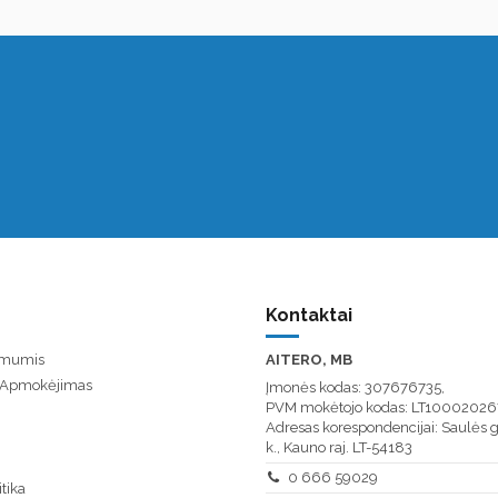
Kontaktai
u mumis
AITERO, MB
/ Apmokėjimas
Įmonės kodas: 307676735,
PVM mokėtojo kodas: LT10002026
Adresas korespondencijai: Saulės g
k., Kauno raj. LT-54183
0 666 59029
tika