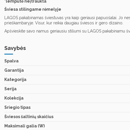
*lemputė neįtraukta
Šviesa stilingame rėmelyje
LAGOS pakabinamas šviestuvas yra kaip geriausi papuošalai. Jo nesenst
prieškambaryje. Visur, kur reikia daugiau šviesos ir gero dizaino.
Apšvieskite savo namus geriausiu stiliumi su LAGOS pakabinamu šv
Savybės
Spalva
Garantija
Kategorija
Serija
Kolekcija
Sriegio tipas
Šviesos šaltinių skaičius
Maksimali galia (W)