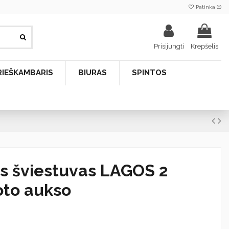
Patinka (
0
)
Prisijungti
Krepšelis
RIEŠKAMBARIS
BIURAS
SPINTOS
is šviestuvas LAGOS 2
oto aukso