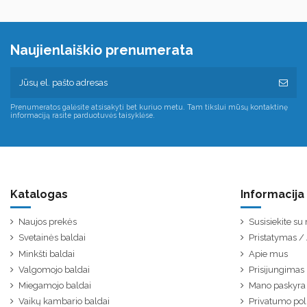
Naujienlaiškio prenumerata
Prenumeratos galėsite atsisakyti bet kuriuo metu. Tam tikslui mūsų kontaktinę
informaciją rasite parduotuvės taisyklėse.
Katalogas
Informacija
Naujos prekės
Susisiekite s
Svetainės baldai
Pristatymas 
Minkšti baldai
Apie mus
Valgomojo baldai
Prisijungimas
Miegamojo baldai
Mano paskyra
Vaikų kambario baldai
Privatumo poli