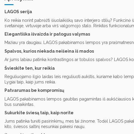
LAGOS serija
Ko reikia norint pabrėžti šiuolaikišką savo interjero stilių? Funkci
svetainėje, virtuvėje arba virš valgomojo stalo. Rinkitės funkcional
Elegantiška išvaizda ir patogus valymas
Mažiau yra daugiau. LAGOS pakabinamos lempos yra prašmatnesnės i
Spalvos, kurios niekada neišeina iš mados
Ar jums labiau patinka kontrastingos ar tobulos spalvos? LAGOS kolekcij
Švieskite ten, kur reikia
Reguliuojamo ilgio laidas leis reguliuoti aukštis, kuriame kabo lemp
Lygiai taip, kaip jums reikia.
Patvarumas be kompromisų
LAGOS pakabinamos lempos gaubtas pagamintas iš aukščiausios kokyb
bus sunaikintas.
Sukurkite šviesą taip, kaip norite
Jums patinka turėti pasirinkimų, mes tai žinome. Todėl LAGOS pakabin
kito, šviesos šaltinį nesunkiai pakeisi nauju.