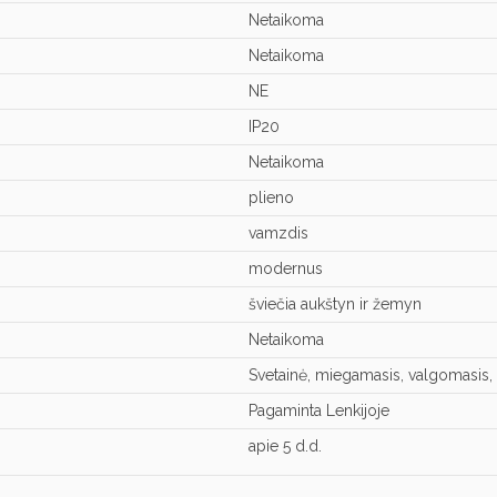
Netaikoma
Netaikoma
NE
IP20
Netaikoma
plieno
vamzdis
modernus
šviečia aukštyn ir žemyn
Netaikoma
Svetainė, miegamasis, valgomasis, v
Pagaminta Lenkijoje
apie 5 d.d.