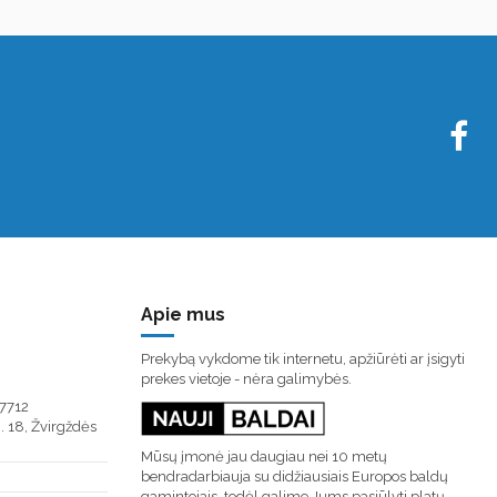
Apie mus
Prekybą vykdome tik internetu, apžiūrėti ar įsigyti
prekes vietoje - nėra galimybės.
7712
. 18, Žvirgždės
Mūsų įmonė jau daugiau nei 10 metų
bendradarbiauja su didžiausiais Europos baldų
gamintojais, todėl galime Jums pasiūlyti platų