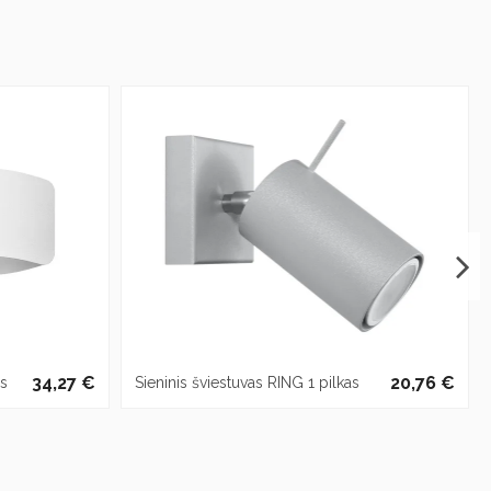
34,27 €
20,76 €
as
Sieninis šviestuvas RING 1 pilkas