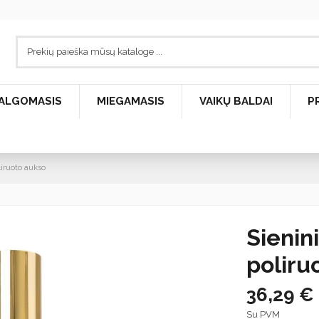
ALGOMASIS
MIEGAMASIS
VAIKŲ BALDAI
P
liruoto aukso
Sienin
poliru
36,29 €
Su PVM