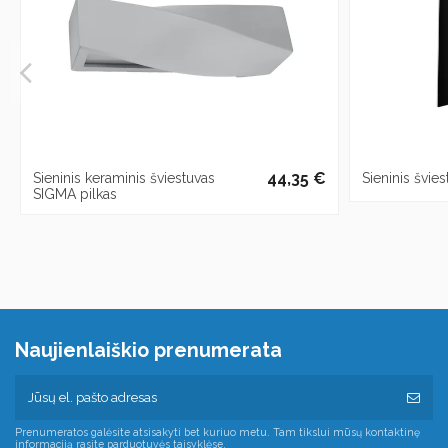
44,35 €
Sieninis keraminis šviestuvas
Sieninis švi
SIGMA pilkas
Naujienlaiškio prenumerata
Prenumeratos galėsite atsisakyti bet kuriuo metu. Tam tikslui mūsų kontaktinę
informaciją rasite parduotuvės taisyklėse.