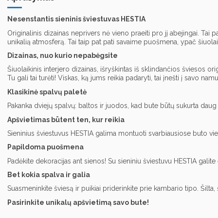
Nesenstantis sieninis šviestuvas HESTIA
Originalinis dizainas neprivers nė vieno praeiti pro jį abejingai. Ta
unikalią atmosferą. Tai taip pat pati savaime puošmena, ypač šiuolaik
Dizainas, nuo kurio nepabėgsite
Šiuolaikinis interjero dizainas, išryškintas iš sklindančios šviesos o
Tu gali tai turėti! Viskas, ką jums reikia padaryti, tai įnešti į savo n
Klasikinė spalvų paletė
Pakanka dviejų spalvų: baltos ir juodos, kad bute būtų sukurta daug 
Apšvietimas būtent ten, kur reikia
Sieninius šviestuvus HESTIA galima montuoti svarbiausiose buto vieto
Papildoma puošmena
Padėkite dekoracijas ant sienos! Su sieniniu šviestuvu HESTIA galite 
Bet kokia spalva ir galia
Suasmeninkite šviesą ir puikiai priderinkite prie kambario tipo. Šilta
Pasirinkite unikalų apšvietimą savo bute!