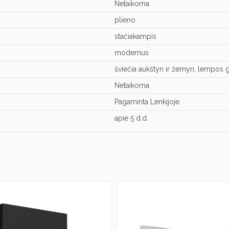
Netaikoma
plieno
stačiakampis
modernus
šviečia aukštyn ir žemyn, lempos g
Netaikoma
Pagaminta Lenkijoje
apie 5 d.d.