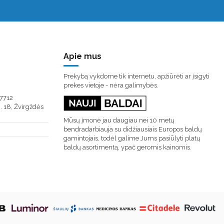
Apie mus
Prekybą vykdome tik internetu, apžiūrėti ar įsigyti
prekes vietoje - nėra galimybės.
7712
. 18, Žvirgždės
Mūsų įmonė jau daugiau nei 10 metų
bendradarbiauja su didžiausiais Europos baldų
gamintojais, todėl galime Jums pasiūlyti platų
baldų asortimentą, ypač geromis kainomis.