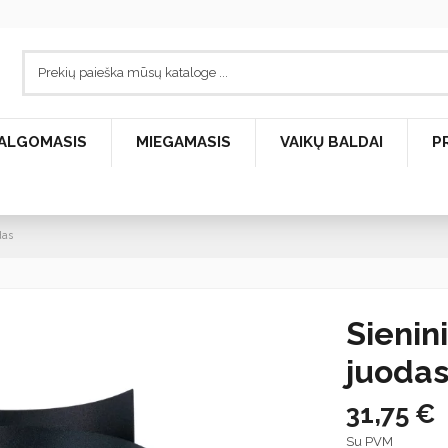
ALGOMASIS
MIEGAMASIS
VAIKŲ BALDAI
P
das
Sienin
juoda
31,75 €
Su PVM