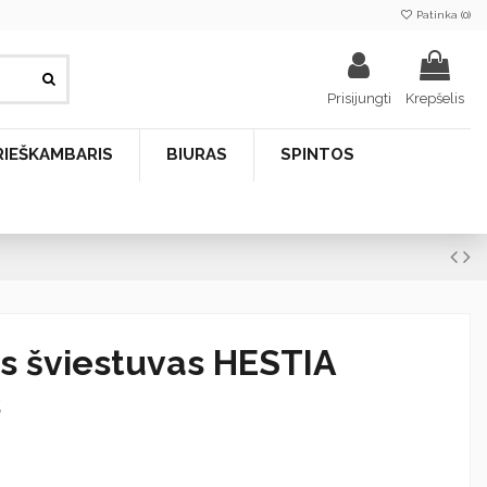
Patinka (
0
)
Prisijungti
Krepšelis
RIEŠKAMBARIS
BIURAS
SPINTOS
is šviestuvas HESTIA
s