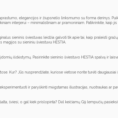
i paprastumo, elegancijos ir žiupsnelio linksmumo su forma derinys. Puik
iniam interjerui – minimalistiniam ar pramoniniam. Patikrinkite, kaip ji
riginalus sieninis šviestuvas leidžia galvoti tik apie tai, kaip praleist
amus magijos su sieniniu šviestuvu HESTIA.
įdomių išdėstymų. Pasirinkite sieninio šviestuvo HESTIA spalvą ir laisva
se. Kur? Jūs nusprendžiate, kuriose vietose norite turėti daugiausiai šv
eksperimentuoti ir paryškinti mėgstamas iliustracijas, nuotraukas ar pav
, šalta, šviesi, o gal kiek prislopinta? Dėl keičiamų G9 lempučių pasieksi