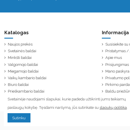
Katalogas
Informacija
Naujos prekės
Susisiekite s
Svetainės baldai
Pristatymas 
Minkšti baldai
Apie mus
Valgomojo baldai
Prisijungimas
Miegamojo baldai
Mano paskyra
Vaikų kambario baldai
Privatumo poli
Biuro baldai
Pirkimo parda
Prieškambario baldai
Baldų priežiūr
Svetainėje naudojami slapukai, kurie padeda užtikrinti jums teikiamų
paslaugų kokybę. Tęsdami naršymą, jūs sutinkate su
slapukų politika
.
Sutinku
© Visos teisės saugomos. Kopijuoti ar platinti tinklapyje esančią informaciją draudžiama.