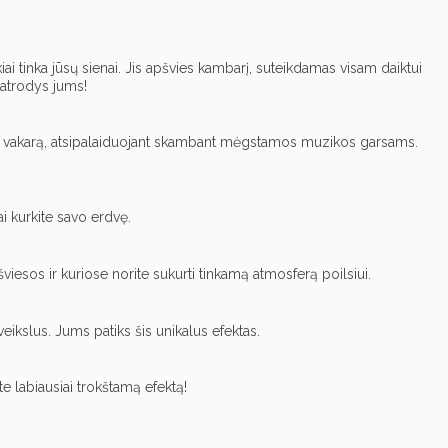
iai tinka jūsų sienai. Jis apšvies kambarį, suteikdamas visam daiktui
s atrodys jums!
i gražų vakarą, atsipalaiduojant skambant mėgstamos muzikos garsams.
i kurkite savo erdvę.
iesos ir kuriose norite sukurti tinkamą atmosferą poilsiui.
eikslus. Jums patiks šis unikalus efektas.
te labiausiai trokštamą efektą!