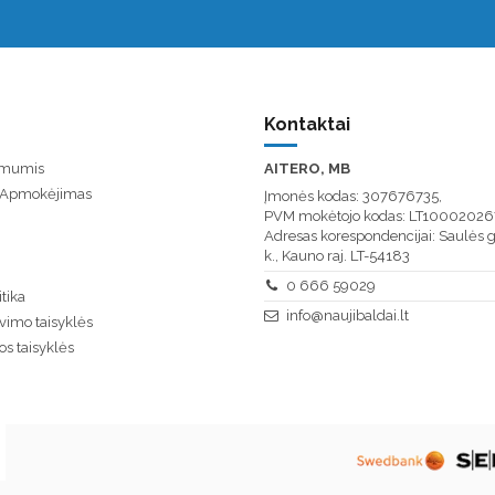
Kontaktai
u mumis
AITERO, MB
/ Apmokėjimas
Įmonės kodas: 307676735,
PVM mokėtojo kodas: LT10002026
Adresas korespondencijai: Saulės g
k., Kauno raj. LT-54183
0 666 59029
tika
info@naujibaldai.lt
vimo taisyklės
os taisyklės