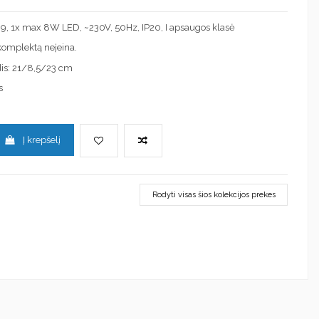
: G9, 1x max 8W LED, ~230V, 50Hz, IP20, I apsaugos klasė
į komplektą neįeina.
dis: 21/8,5/23 cm
s
Į krepšelį
Rodyti visas šios kolekcijos prekes