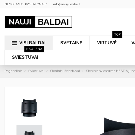
NEMOKAMAS PRISTATYMAS *
info@naujibaldai.lt
TOP
VISI BALDAI
SVETAINĖ
VIRTUVĖ
V
NAUJIENA
ŠVIESTUVAI
Pagrindinis
Šviestuvai
Sieniniai šviestuvai
Sieninis šviestuvas HESTIA juo