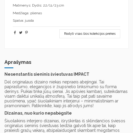
Matmenys: Dydis: 22/11/23 cm
Medžiaga: plienas
Spalva: juoda
Rodyti visas šios kolekcijos prekes
Aprašymas
Nesenstantis sieninis šviestuvas IMPACT
Dėl originalaus dizaino niekas nepraeis abejingai. Tai
paprastumo, elegancijos ir žiupsnelio linksmumo su forma
derinys. Puikiai tinka jūsų sienai. Jis apšvies kambarį, suteikdamas
visam daiktui unikalią atmosferą. Tai taip pat pati savaime
puošmena, ypač šiuolaikiniam interjerui – minimalistiniam ar
pramoniniam. Patikrinkite, kaip jis atrodys jums!
Dizainas, nuo kurio nepabėgsite
Šiuolaikinis interjero dizainas, išryškintas iš sklindančios šviesos
originalus sieninis šviestuvas leidžia galvoti tik apie tai, kaip
praleisti gražų vakarą, atsipalaiduojant skambant mėgstamos