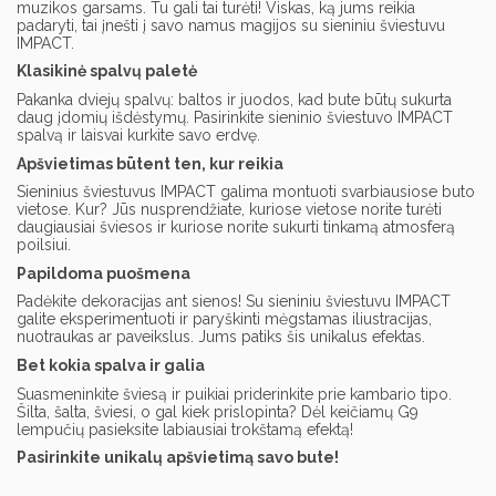
muzikos garsams. Tu gali tai turėti! Viskas, ką jums reikia
padaryti, tai įnešti į savo namus magijos su sieniniu šviestuvu
IMPACT.
Klasikinė spalvų paletė
Pakanka dviejų spalvų: baltos ir juodos, kad bute būtų sukurta
daug įdomių išdėstymų. Pasirinkite sieninio šviestuvo IMPACT
spalvą ir laisvai kurkite savo erdvę.
Apšvietimas būtent ten, kur reikia
Sieninius šviestuvus IMPACT galima montuoti svarbiausiose buto
vietose. Kur? Jūs nusprendžiate, kuriose vietose norite turėti
daugiausiai šviesos ir kuriose norite sukurti tinkamą atmosferą
poilsiui.
Papildoma puošmena
Padėkite dekoracijas ant sienos! Su sieniniu šviestuvu IMPACT
galite eksperimentuoti ir paryškinti mėgstamas iliustracijas,
nuotraukas ar paveikslus. Jums patiks šis unikalus efektas.
Bet kokia spalva ir galia
Suasmeninkite šviesą ir puikiai priderinkite prie kambario tipo.
Šilta, šalta, šviesi, o gal kiek prislopinta? Dėl keičiamų G9
lempučių pasieksite labiausiai trokštamą efektą!
Pasirinkite unikalų apšvietimą savo bute!