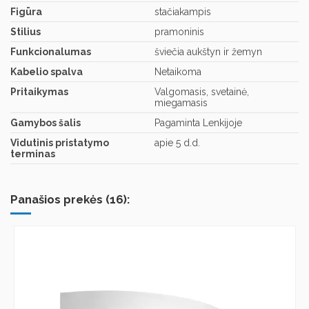
Figūra
stačiakampis
Stilius
pramoninis
Funkcionalumas
šviečia aukštyn ir žemyn
Kabelio spalva
Netaikoma
Pritaikymas
Valgomasis, svetainė,
miegamasis
Gamybos šalis
Pagaminta Lenkijoje
Vidutinis pristatymo
apie 5 d.d.
terminas
Panašios prekės (16):