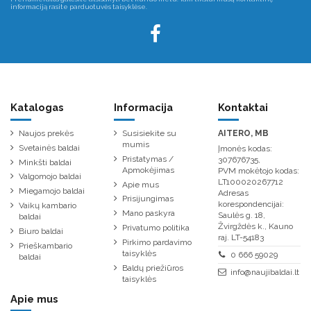
informaciją rasite parduotuvės taisyklėse.
Katalogas
Informacija
Kontaktai
Naujos prekės
Susisiekite su
AITERO, MB
mumis
Svetainės baldai
Įmonės kodas:
Pristatymas /
307676735,
Minkšti baldai
Apmokėjimas
PVM mokėtojo kodas:
Valgomojo baldai
LT100020267712
Apie mus
Miegamojo baldai
Adresas
Prisijungimas
korespondencijai:
Vaikų kambario
Mano paskyra
Saulės g. 18,
baldai
Žvirgždės k., Kauno
Privatumo politika
Biuro baldai
raj. LT-54183
Pirkimo pardavimo
Prieškambario
taisyklės
0 666 59029
baldai
Baldų priežiūros
info@naujibaldai.lt
taisyklės
Apie mus