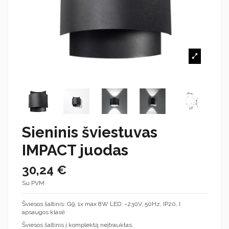
Sieninis šviestuvas
IMPACT juodas
30,24 €
Su PVM
Šviesos šaltinis: G9, 1x max 8W LED, ~230V, 50Hz, IP20, I
apsaugos klasė
Šviesos šaltinis į komplektą neįtrauktas.