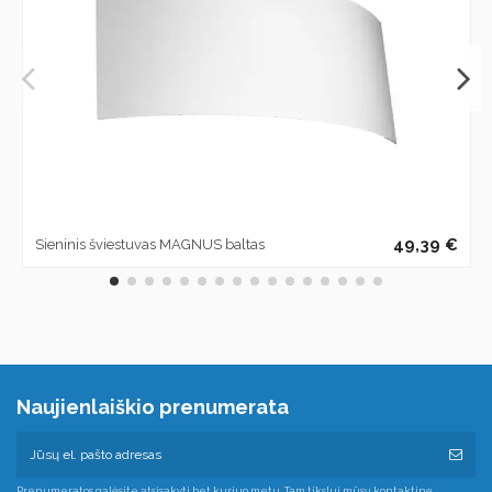
49,39 €
Sieninis šviestuvas MAGNUS baltas
Naujienlaiškio prenumerata
Prenumeratos galėsite atsisakyti bet kuriuo metu. Tam tikslui mūsų kontaktinę