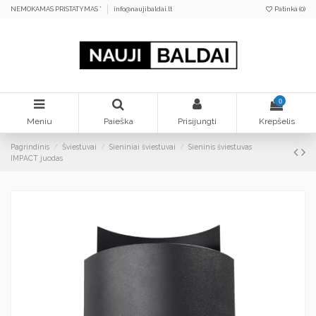
NEMOKAMAS PRISTATYMAS *
info@naujibaldai.lt
Patinka (
0
)
0
Meniu
Paieška
Prisijungti
Krepšelis
Pagrindinis
Šviestuvai
Sieniniai šviestuvai
Sieninis šviestuvas
IMPACT juodas