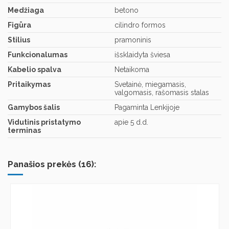
Medžiaga
betono
Figūra
cilindro formos
Stilius
pramoninis
Funkcionalumas
išsklaidyta šviesa
Kabelio spalva
Netaikoma
Pritaikymas
Svetainė, miegamasis,
valgomasis, rašomasis stalas
Gamybos šalis
Pagaminta Lenkijoje
Vidutinis pristatymo
apie 5 d.d.
terminas
Panašios prekės (16):