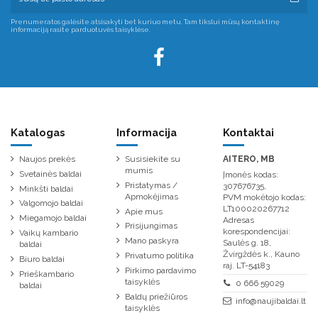
Prenumeratos galėsite atsisakyti bet kuriuo metu. Tam tikslui mūsų kontaktinę
informaciją rasite parduotuvės taisyklėse.
Katalogas
Informacija
Kontaktai
Naujos prekės
Susisiekite su
AITERO, MB
mumis
Svetainės baldai
Įmonės kodas:
Pristatymas /
307676735,
Minkšti baldai
Apmokėjimas
PVM mokėtojo kodas:
Valgomojo baldai
LT100020267712
Apie mus
Miegamojo baldai
Adresas
Prisijungimas
korespondencijai:
Vaikų kambario
Mano paskyra
Saulės g. 18,
baldai
Žvirgždės k., Kauno
Privatumo politika
Biuro baldai
raj. LT-54183
Pirkimo pardavimo
Prieškambario
taisyklės
0 666 59029
baldai
Baldų priežiūros
info@naujibaldai.lt
taisyklės