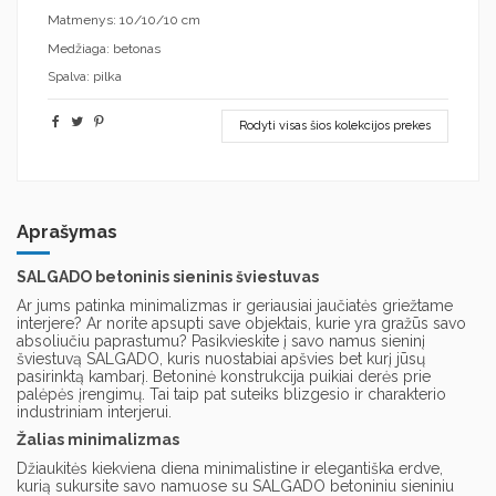
Matmenys: 10/10/10 cm
Medžiaga: betonas
Spalva: pilka
Rodyti visas šios kolekcijos prekes
Aprašymas
SALGADO betoninis sieninis šviestuvas
Ar jums patinka minimalizmas ir geriausiai jaučiatės griežtame
interjere? Ar norite apsupti save objektais, kurie yra gražūs savo
absoliučiu paprastumu? Pasikvieskite į savo namus sieninį
šviestuvą SALGADO, kuris nuostabiai apšvies bet kurį jūsų
pasirinktą kambarį. Betoninė konstrukcija puikiai derės prie
palėpės įrengimų. Tai taip pat suteiks blizgesio ir charakterio
industriniam interjerui.
Žalias minimalizmas
Džiaukitės kiekviena diena minimalistine ir elegantiška erdve,
kurią sukursite savo namuose su SALGADO betoniniu sieniniu