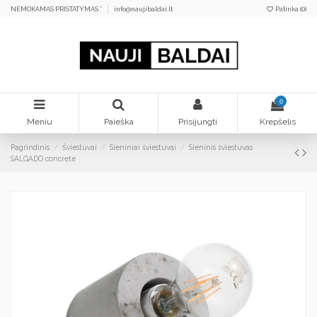
NEMOKAMAS PRISTATYMAS *
info@naujibaldai.lt
Patinka (
0
)
0
Meniu
Paieška
Prisijungti
Krepšelis
Pagrindinis
Šviestuvai
Sieniniai šviestuvai
Sieninis šviestuvas
SALGADO concrete