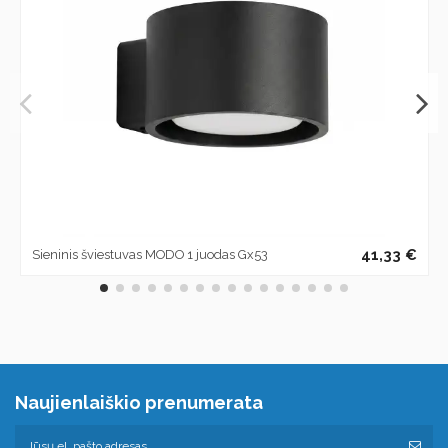
41,33 €
Sieninis šviestuvas MODO 1 juodas Gx53
Naujienlaiškio prenumerata