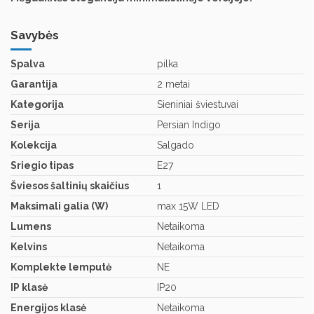
Savybės
Spalva
pilka
Garantija
2 metai
Kategorija
Sieniniai šviestuvai
Serija
Persian Indigo
Kolekcija
Salgado
Sriegio tipas
E27
Šviesos šaltinių skaičius
1
Maksimali galia (W)
max 15W LED
Lumens
Netaikoma
Kelvins
Netaikoma
Komplekte lemputė
NE
IP klasė
IP20
Energijos klasė
Netaikoma