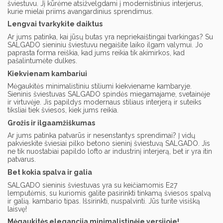
šviestuvu. Jį kūrėme atsižvelgdami į modernistinius interjerus,
kurie mielai priims avangardinius sprendimus.
Lengvai tvarkykite daiktus
Ar jums patinka, kai jūsų butas yra nepriekaištingai tvarkingas? Su
SALGADO sieniniu šviestuvu negaišite laiko ilgam valymui. Jo
paprasta forma reiškia, kad jums reikia tik akimirkos, kad
pašalintumėte dulkes.
Kiekvienam kambariui
Mėgaukitės minimalistiniu stiliumi kiekviename kambaryje.
Sieninis šviestuvas SALGADO spindės miegamajame, svetainėje
ir virtuvėje. Jis papildys modernaus stiliaus interjerą ir suteiks
tiksliai tiek šviesos, kiek jums reikia.
Grožis ir ilgaamžiškumas
Ar jums patinka patvarūs ir nesenstantys sprendimai? Į vidų
pakvieskite šviesiai pilko betono sieninį šviestuvą SALGADO. Jis
ne tik nuostabiai papildo lofto ar industrinį interjerą, bet ir yra itin
patvarus.
Bet kokia spalva ir galia
SALGADO sieninis šviestuvas yra su keičiamomis E27
lemputėmis, su kuriomis galite pasirinkti tinkamą šviesos spalvą
ir galią. kambario tipas. Išsirinkti, nuspalvinti. Jūs turite visišką
laisvę!
Mėgaukitės elegancija minimalistinėje versijoje!