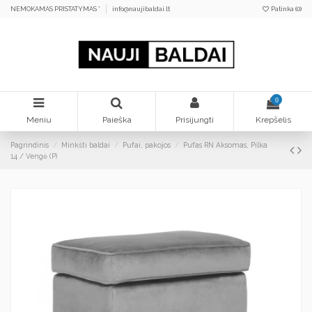
NEMOKAMAS PRISTATYMAS *
info@naujibaldai.lt
Patinka (
0
)
0
Meniu
Paieška
Prisijungti
Krepšelis
Pagrindinis
Minkšti baldai
Pufai, pakojos
Pufas RN Aksomas, Pilka
14 / Vengė (P)