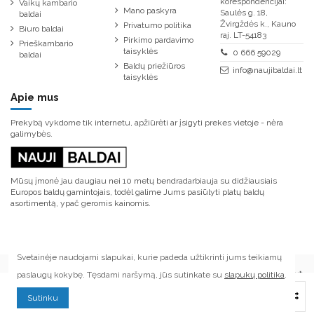
korespondencijai:
Vaikų kambario
Mano paskyra
Saulės g. 18,
baldai
Žvirgždės k., Kauno
Privatumo politika
Biuro baldai
raj. LT-54183
Pirkimo pardavimo
Prieškambario
taisyklės
0 666 59029
baldai
Baldų priežiūros
info@naujibaldai.lt
taisyklės
Apie mus
Prekybą vykdome tik internetu, apžiūrėti ar įsigyti prekes vietoje - nėra
galimybės.
Mūsų įmonė jau daugiau nei 10 metų bendradarbiauja su didžiausiais
Europos baldų gamintojais, todėl galime Jums pasiūlyti platų baldų
asortimentą, ypač geromis kainomis.
Svetainėje naudojami slapukai, kurie padeda užtikrinti jums teikiamų
paslaugų kokybę. Tęsdami naršymą, jūs sutinkate su
slapukų politika
.
© Visos teisės saugomos. Kopijuoti ar platinti tinklapyje esančią informaciją
Į krepšelį
Sutinku
draudžiama.