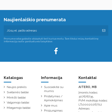
Naujienlaiškio prenumerata
Prenumeratos galėsite atsisakyti bet kuriuo metu. Tam tikslui mūsų kontaktinę
informaciją rasite parduotuvės taisyklėse.
Katalogas
Informacija
Kontaktai
Naujos prekės
Susisiekite su
AITERO, MB
mumis
Svetainės baldai
Įmonės kodas:
Pristatymas /
307676735,
Minkšti baldai
Apmokėjimas
PVM mokėtojo kodas:
Valgomojo baldai
LT100020267712
Apie mus
Miegamojo baldai
Adresas
Prisijungimas